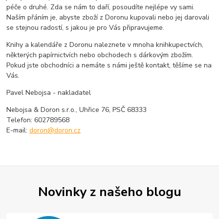
péče o druhé. Zda se nám to daří, posoudíte nejlépe vy sami.
Naším přáním je, abyste zboží z Doronu kupovali nebo jej darovali
se stejnou radostí, s jakou je pro Vás připravujeme.
Knihy a kalendáře z Doronu naleznete v mnoha knihkupectvích,
některých papírnictvích nebo obchodech s dárkovým zbožím.
Pokud jste obchodníci a nemáte s námi ještě kontakt, těšíme se na
Vás.
Pavel Nebojsa - nakladatel
Nebojsa & Doron s.r.o., Uhřice 76, PSČ 68333
Telefon: 602789568
E-mail:
doron@doron.cz
Novinky z našeho blogu