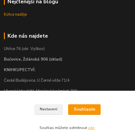
Nejčtenější na blogu
Kotva naděje
Kde nás najdete
Uhřice 76 (okr. Vyškov)
Bučovice, Ždánská 906 (sklad)
KNIHKUPECTVÍ:
České Budějovice, U Černé věže 71/4
Uherské Hradiště, Mariánské náměstí 200
Uherský Brod, Mariánské náměstí 13
Souhlasím
Nastavení
Souhlas můžete odmítnout
zde
.
Vytvořeno na
Eshop-rychle.cz