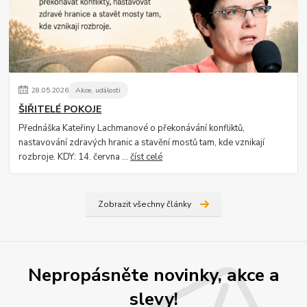
28
.
05
.
2026
Akce, události
ŠIŘITELÉ POKOJE
Přednáška Kateřiny Lachmanové o překonávání konfliktů,
nastavování zdravých hranic a stavění mostů tam, kde vznikají
rozbroje. KDY: 14. června ...
číst celé
Zobrazit všechny články
Nepropásněte novinky, akce a
slevy!