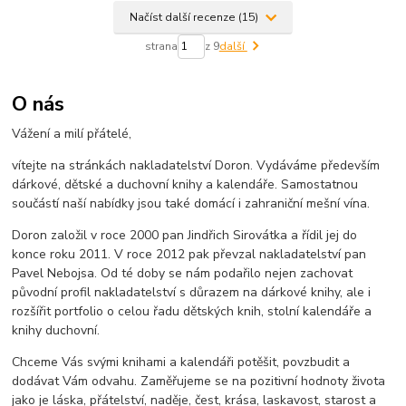
Načíst další recenze (15)
strana
z 9
další
O nás
Vážení a milí přátelé,
vítejte na stránkách nakladatelství Doron. Vydáváme především
dárkové, dětské a duchovní knihy a kalendáře. Samostatnou
součástí naší nabídky jsou také domácí i zahraniční mešní vína.
Doron založil v roce 2000 pan Jindřich Sirovátka a řídil jej do
konce roku 2011. V roce 2012 pak převzal nakladatelství pan
Pavel Nebojsa. Od té doby se nám podařilo nejen zachovat
původní profil nakladatelství s důrazem na dárkové knihy, ale i
rozšířit portfolio o celou řadu dětských knih, stolní kalendáře a
knihy duchovní.
Chceme Vás svými knihami a kalendáři potěšit, povzbudit a
dodávat Vám odvahu. Zaměřujeme se na pozitivní hodnoty života
jako je láska, přátelství, naděje, čest, krása, laskavost, starost a