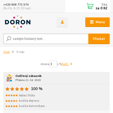
0
ks
+420 606 771 574
za
0 Kč
(Po-Pá, 8-15:30 hod.)
Menu
Hledat
Úvod
O nás
strana
z 9
další
Ověřený zákazník
Přidáno 21. 04. 2026
100 %
dodací lhůta
kvalita dopravy
kvalita komunikace