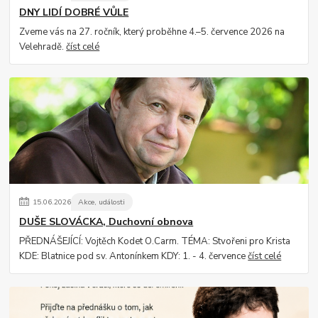
DNY LIDÍ DOBRÉ VŮLE
Zveme vás na 27. ročník, který proběhne 4.–5. července 2026 na
Velehradě.
číst celé
15
.
06
.
2026
Akce, události
DUŠE SLOVÁCKA, Duchovní obnova
PŘEDNÁŠEJÍCÍ: Vojtěch Kodet O.Carm. TÉMA: Stvořeni pro Krista
KDE: Blatnice pod sv. Antonínkem KDY: 1. - 4. července
číst celé