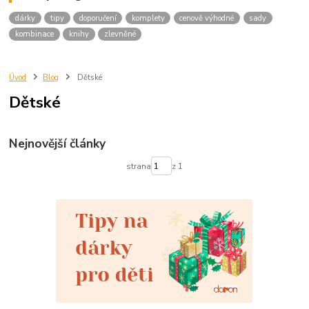
dárky
tipy
doporučení
komplety
cenově výhodné
sady
kombinace
knihy
zlevněné
Úvod
Blog
Dětské
Dětské
Nejnovější články
strana
z 1