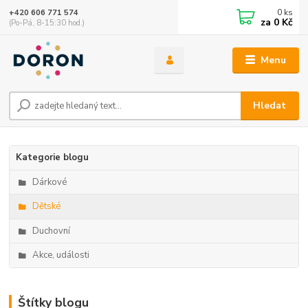
0
ks
+420 606 771 574
za
0 Kč
(Po-Pá, 8-15:30 hod.)
Menu
Hledat
Kategorie blogu
Dárkové
Dětské
Duchovní
Akce, události
Štítky blogu