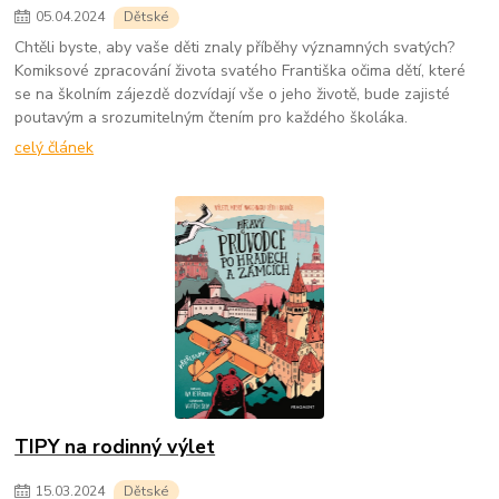
05
.
04
.
2024
Dětské
Chtěli byste, aby vaše děti znaly příběhy významných svatých?
Komiksové zpracování života svatého Františka očima dětí, které
se na školním zájezdě dozvídají vše o jeho životě, bude zajisté
poutavým a srozumitelným čtením pro každého školáka.
celý článek
TIPY na rodinný výlet
15
.
03
.
2024
Dětské