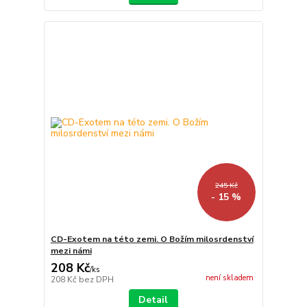
245 Kč
- 15 %
CD-Exotem na této zemi. O Božím milosrdenství
mezi námi
208 Kč
/
ks
není skladem
208 Kč
bez DPH
Detail