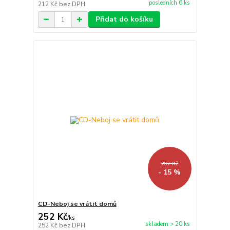
posledních 6 ks
212 Kč
bez DPH
Přidat do košíku
297 Kč
- 15 %
CD-Neboj se vrátit domů
252 Kč
/
ks
skladem > 20 ks
252 Kč
bez DPH