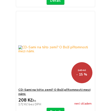
Detail
245 Kč
- 15 %
CD-Sami na této zemi? O Boží přítomnosti mezi
námi.
208 Kč
/
ks
není skladem
172 Kč
bez DPH