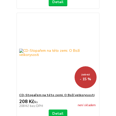
Detail
245 Kč
- 15 %
CD-Stopařem na této zemi. O Boží velkorysosti
208 Kč
/
ks
není skladem
208 Kč
bez DPH
Detail