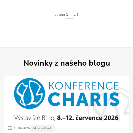
strana
z 1
Novinky z našeho blogu
16
.
06
.
2026
Akce, události