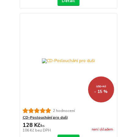
Detail
150 Kč
- 15 %
2 hodnocení
CD-Poslouchání pro duši
128 Kč
/
ks
není skladem
106 Kč
bez DPH