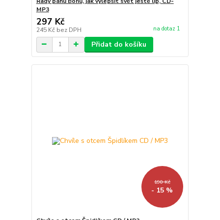
Rady pánu Bohu, jak vylepšit svět ještě líp, CD-
MP3
297 Kč
na dotaz 1
245 Kč
bez DPH
Přidat do košíku
190 Kč
- 15 %