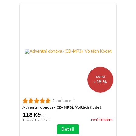
139 Kč
- 15 %
2 hodnocení
Adventní obnova-(CD-MP3), Vojtěch Kodet
118 Kč
/
ks
není skladem
118 Kč
bez DPH
Detail