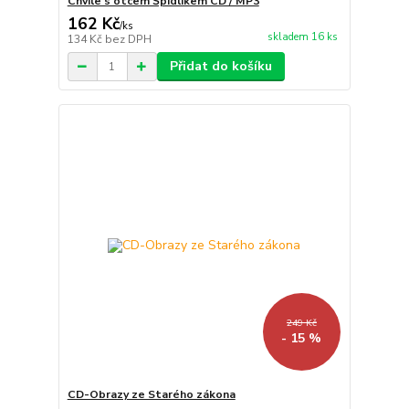
Chvíle s otcem Špidlíkem CD / MP3
162 Kč
/
ks
skladem 16 ks
134 Kč
bez DPH
Přidat do košíku
249 Kč
- 15 %
CD-Obrazy ze Starého zákona