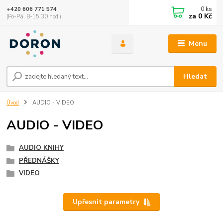
0
ks
+420 606 771 574
za
0 Kč
(Po-Pá, 8-15:30 hod.)
Menu
Hledat
Úvod
AUDIO - VIDEO
AUDIO - VIDEO
AUDIO KNIHY
PŘEDNÁŠKY
VIDEO
Upřesnit parametry