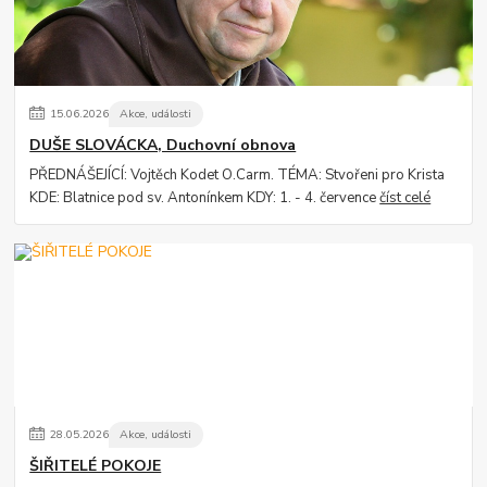
15
.
06
.
2026
Akce, události
DUŠE SLOVÁCKA, Duchovní obnova
PŘEDNÁŠEJÍCÍ: Vojtěch Kodet O.Carm. TÉMA: Stvořeni pro Krista
KDE: Blatnice pod sv. Antonínkem KDY: 1. - 4. července
číst celé
28
.
05
.
2026
Akce, události
ŠIŘITELÉ POKOJE