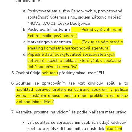
zpracovatelé:
Poskytovatelem služby Eshop-rychle, provozované
společností Golemos s.r.o., sídlem Zátkovo nábřeží
448/73, 370 01, České Budějovice
Poskytovatel softwaru
……… (Pokud využíváte např.
Externí mailingový nástroj.)
Marketingová agentura
……… (Pokud se vám stará o
emailing kompletně marketingová agentura.)
Případně další poskytovatelé zpracovatelských
softwarů, služeb a aplikací, které však v současné
době společnost nevyužívá.
Osobní údaje
nebudou
předány mimo území EU.
Souhlas se zpracováním lze vzít kdykoliv zpět, a to
například úpravou preferencí ochrany soukromí v patičce
webu, zasláním dopisu, emailu nebo proklikem na odkaz
v obchodním sdělení
.
Vezměte, prosíme, na vědomí, že podle Nařízení máte právo:
vzít souhlas se zpracováním osobních údajů kdykoliv
zpět, toto zpětvzetí bude mít za následek
ukončení