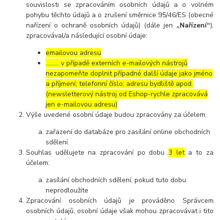
souvislosti se zpracováním osobních údajů a o volném
pohybu těchto údajů a o zrušení směrnice 95/46/ES (obecné
nařízení o ochraně osobních údajů) (dále jen
„Nařízení“
),
zpracovával/a následující osobní údaje:
emailovou adresu
……… v případě externích e-mailových nástrojů
nezapomeňte doplnit případné další údaje jako jméno
a příjmení; telefonní číslo; adresu bydliště apod.
(newsletterový nástroj od Eshop-rychle zpracovává
jen e-mailovou adresu)
Výše uvedené osobní údaje budou zpracovány za účelem:
zařazení do databáze pro zasílání online obchodních
sdělení.
Souhlas udělujete na zpracování po dobu
3 let
a to za
účelem:
zasílání obchodních sdělení, pokud tuto dobu
neprodloužíte
Zpracování osobních údajů je prováděno Správcem
osobních údajů, osobní údaje však mohou zpracovávat i tito