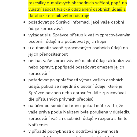
rozesílky e-mailových obchodních sdělení, popř. na
vlastní žádost fyzické odstranění osobních údajů z
databáze e-mailového nástroje
požadovat po Správci informaci, jaké vaše osobní
údaje zpracovává
vyžádat si u Správce přístup k vašim zpracovávaným
osobním údajům a požadovat jejich kopii
u automatizovaně zpracovaných osobních údajů na
jejich přenositelnost
nechat vaše zpracovávané osobní údaje aktualizovat
nebo opravit, popřípadě požadovat omezení jejich
zpracování
požadovat po společnosti výmaz vašich osobních
údajů, pokud se nejedná o osobní údaje, které je
Správce povinen nebo oprávněn dále zpracovávat
dle příslušných právních předpisů
na účinnou soudní ochranu, pokud máte za to, že
vaše práva podle Nařízení byla porušena v důsledku
zpracování vašich osobních údajů v rozporu s tímto
Nařízením
v případě pochybností o dodržování povinností