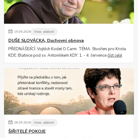
15
.
06
.
2026
Akce, události
DUŠE SLOVÁCKA, Duchovní obnova
PŘEDNÁŠEJÍCÍ: Vojtěch Kodet O.Carm. TÉMA: Stvořeni pro Krista
KDE: Blatnice pod sv. Antonínkem KDY: 1. - 4. července
číst celé
28
.
05
.
2026
Akce, události
ŠIŘITELÉ POKOJE