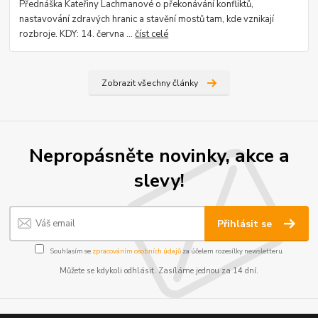
Přednáška Kateřiny Lachmanové o překonávání konfliktů,
nastavování zdravých hranic a stavění mostů tam, kde vznikají
rozbroje. KDY: 14. června ...
číst celé
Zobrazit všechny články
Nepropásněte novinky, akce a
slevy!
Přihlásit se
Souhlasím se
zpracováním osobních údajů
za účelem rozesílky newsletteru.
Můžete se kdykoli odhlásit. Zasíláme jednou za 14 dní.