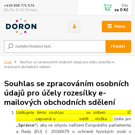
0
ks
+420 606 771 574
za
0 Kč
(Po-Pá, 8-15:30 hod.)
Menu
Hledat
Úvod
Souhlas se zpracováním osobních údajů pro účely rozesílky e-
mailových obchodních sdělení
Souhlas se zpracováním osobních
údajů pro účely rozesílky e-
mailových obchodních sdělení
Udělujete tímto souhlas ……………..., se sídlem ………………, IČ
………………., zapsaná u ………………… , oddíl …, vložka …..
(dále jen
„Správce“
), aby ve smyslu nařízení Evropského parlamentu
a Rady (EU) č. 2016/679 o ochraně fyzických osob v