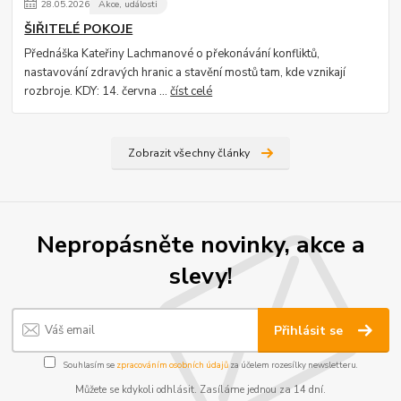
28
.
05
.
2026
Akce, události
ŠIŘITELÉ POKOJE
Přednáška Kateřiny Lachmanové o překonávání konfliktů,
nastavování zdravých hranic a stavění mostů tam, kde vznikají
rozbroje. KDY: 14. června ...
číst celé
Zobrazit všechny články
Nepropásněte novinky, akce a
slevy!
Přihlásit se
Souhlasím se
zpracováním osobních údajů
za účelem rozesílky newsletteru.
Můžete se kdykoli odhlásit. Zasíláme jednou za 14 dní.