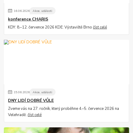
16
.
06
.
2026
Akce, události
konference CHARIS
KDY: 8.–12. července 2026 KDE: Výstaviště Brno
číst celé
15
.
06
.
2026
Akce, události
DNY LIDÍ DOBRÉ VŮLE
Zveme vás na 27. ročník, který proběhne 4.–5. července 2026 na
Velehradě.
číst celé