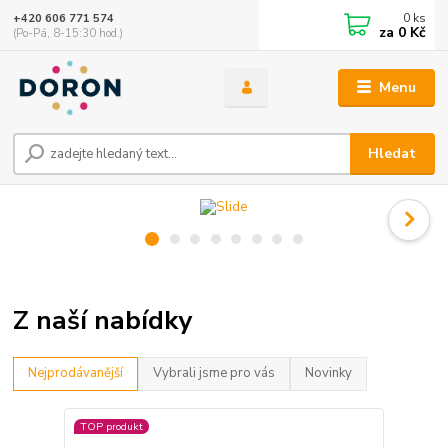
0
ks
+420 606 771 574
za
0 Kč
(Po-Pá, 8-15:30 hod.)
Menu
Hledat
Z naší nabídky
Nejprodávanější
Vybrali jsme pro vás
Novinky
TOP produkt