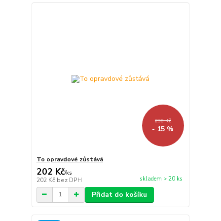
238 Kč
- 15 %
To opravdové zůstává
202 Kč
/
ks
skladem > 20 ks
202 Kč
bez DPH
Přidat do košíku