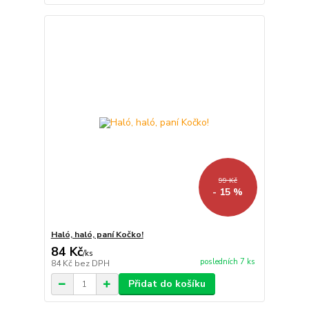
99 Kč
- 15 %
Haló, haló, paní Kočko!
84 Kč
/
ks
posledních 7 ks
84 Kč
bez DPH
Přidat do košíku