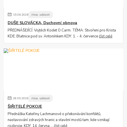
15
.
06
.
2026
Akce, události
DUŠE SLOVÁCKA, Duchovní obnova
PŘEDNÁŠEJÍCÍ: Vojtěch Kodet O.Carm. TÉMA: Stvořeni pro Krista
KDE: Blatnice pod sv. Antonínkem KDY: 1. - 4. července
číst celé
28
.
05
.
2026
Akce, události
ŠIŘITELÉ POKOJE
Přednáška Kateřiny Lachmanové o překonávání konfliktů,
nastavování zdravých hranic a stavění mostů tam, kde vznikají
rozbroje. KDY: 14. června ...
číst celé