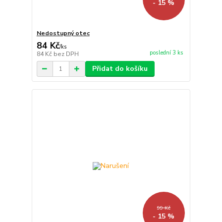
- 15 %
Nedostupný otec
84 Kč
/
ks
poslední 3 ks
84 Kč
bez DPH
Přidat do košíku
99 Kč
- 15 %