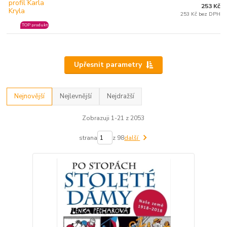
253 Kč
253 Kč bez DPH
TOP produkt
Upřesnit parametry
Nejnovější
Nejlevnější
Nejdražší
Zobrazuji 1-21 z 2053
strana
z 98
další