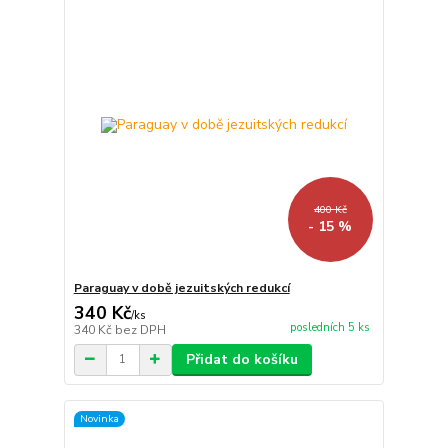
400 Kč
- 15 %
Paraguay v době jezuitských redukcí
340 Kč
/
ks
posledních 5 ks
340 Kč
bez DPH
Přidat do košíku
Novinka