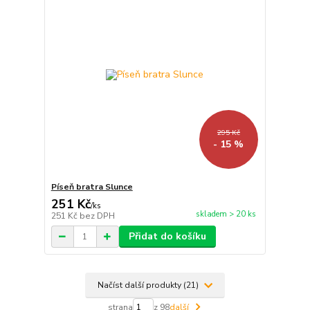
295 Kč
- 15 %
Píseň bratra Slunce
251 Kč
/
ks
skladem > 20 ks
251 Kč
bez DPH
Přidat do košíku
Načíst další produkty (21)
strana
z 98
další