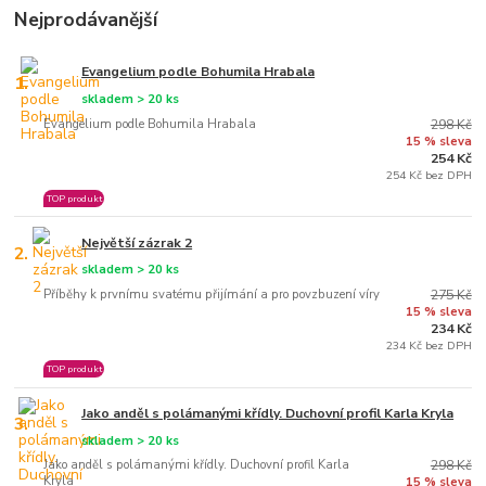
Nejprodávanější
Evangelium podle Bohumila Hrabala
1.
skladem > 20 ks
Evangelium podle Bohumila Hrabala
298 Kč
15 % sleva
254 Kč
254 Kč bez DPH
TOP produkt
Největší zázrak 2
2.
skladem > 20 ks
Příběhy k prvnímu svatému přijímání a pro povzbuzení víry
275 Kč
15 % sleva
234 Kč
234 Kč bez DPH
TOP produkt
Jako anděl s polámanými křídly. Duchovní profil Karla Kryla
3.
skladem > 20 ks
Jako anděl s polámanými křídly. Duchovní profil Karla
298 Kč
Kryla
15 % sleva