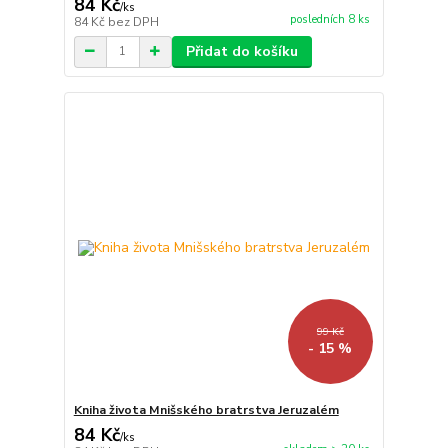
84 Kč
/
ks
posledních 8 ks
84 Kč
bez DPH
Přidat do košíku
99 Kč
- 15 %
Kniha života Mnišského bratrstva Jeruzalém
84 Kč
/
ks