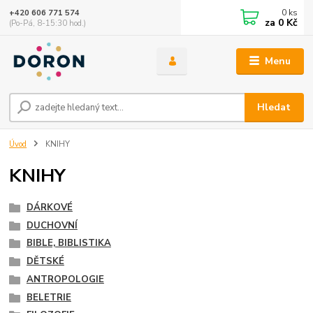
0
ks
+420 606 771 574
za
0 Kč
(Po-Pá, 8-15:30 hod.)
Menu
Hledat
Úvod
KNIHY
KNIHY
DÁRKOVÉ
DUCHOVNÍ
BIBLE, BIBLISTIKA
DĚTSKÉ
ANTROPOLOGIE
BELETRIE