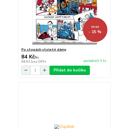
99 Kč
- 15 %
Po stopách stoleté dámy
84 Kč
/
ks
posledních 5 ks
84 Kč
bez DPH
Přidat do košíku