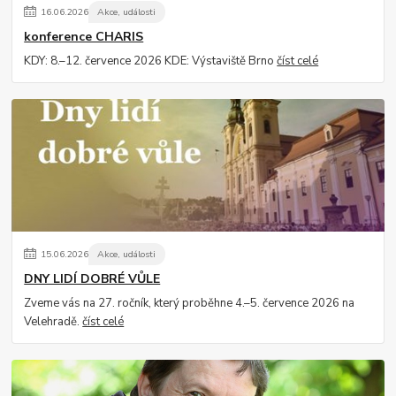
16
.
06
.
2026
Akce, události
konference CHARIS
KDY: 8.–12. července 2026 KDE: Výstaviště Brno
číst celé
15
.
06
.
2026
Akce, události
DNY LIDÍ DOBRÉ VŮLE
Zveme vás na 27. ročník, který proběhne 4.–5. července 2026 na
Velehradě.
číst celé