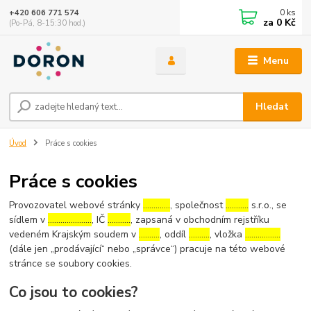
0
ks
+420 606 771 574
za
0 Kč
(Po-Pá, 8-15:30 hod.)
Menu
Hledat
Úvod
Práce s cookies
Práce s cookies
Provozovatel webové stránky
………….
, společnost
………..
s.r.o., se
sídlem v
…………………
, IČ
………..
, zapsaná v obchodním rejstříku
vedeném Krajským soudem v
……….
, oddíl
……….
, vložka
……………..
(dále jen „prodávající“ nebo „správce“) pracuje na této webové
stránce se soubory cookies.
Co jsou to cookies?