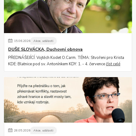
15
.
06
.
2026
Akce, události
DUŠE SLOVÁCKA, Duchovní obnova
PŘEDNÁŠEJÍCÍ: Vojtěch Kodet O.Carm. TÉMA: Stvořeni pro Krista
KDE: Blatnice pod sv. Antonínkem KDY: 1. - 4. července
číst celé
28
.
05
.
2026
Akce, události