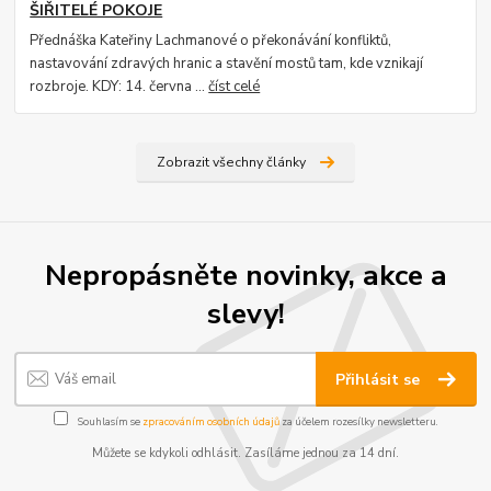
ŠIŘITELÉ POKOJE
Přednáška Kateřiny Lachmanové o překonávání konfliktů,
nastavování zdravých hranic a stavění mostů tam, kde vznikají
rozbroje. KDY: 14. června ...
číst celé
Zobrazit všechny články
Nepropásněte novinky, akce a
slevy!
Přihlásit se
Souhlasím se
zpracováním osobních údajů
za účelem rozesílky newsletteru.
Můžete se kdykoli odhlásit. Zasíláme jednou za 14 dní.