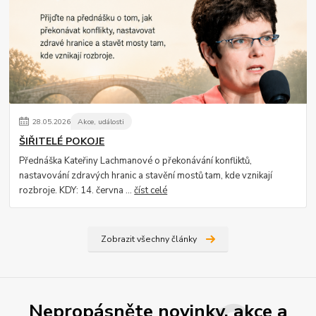
28
.
05
.
2026
Akce, události
ŠIŘITELÉ POKOJE
Přednáška Kateřiny Lachmanové o překonávání konfliktů,
nastavování zdravých hranic a stavění mostů tam, kde vznikají
rozbroje. KDY: 14. června ...
číst celé
Zobrazit všechny články
Nepropásněte novinky, akce a