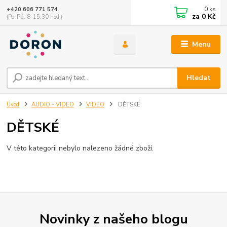
0
ks
+420 606 771 574
za
0 Kč
(Po-Pá, 8-15:30 hod.)
Menu
Hledat
Úvod
AUDIO - VIDEO
VIDEO
DĚTSKÉ
DĚTSKÉ
V této kategorii nebylo nalezeno žádné zboží.
Novinky z našeho blogu