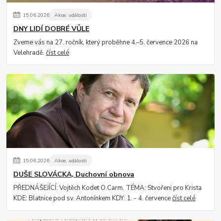
15
.
06
.
2026
Akce, události
DNY LIDÍ DOBRÉ VŮLE
Zveme vás na 27. ročník, který proběhne 4.–5. července 2026 na
Velehradě.
číst celé
15
.
06
.
2026
Akce, události
DUŠE SLOVÁCKA, Duchovní obnova
PŘEDNÁŠEJÍCÍ: Vojtěch Kodet O.Carm. TÉMA: Stvořeni pro Krista
KDE: Blatnice pod sv. Antonínkem KDY: 1. - 4. července
číst celé