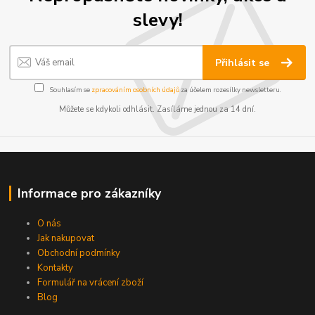
slevy!
Přihlásit se
Souhlasím se
zpracováním osobních údajů
za účelem rozesílky newsletteru.
Můžete se kdykoli odhlásit. Zasíláme jednou za 14 dní.
Informace pro zákazníky
O nás
Jak nakupovat
Obchodní podmínky
Kontakty
Formulář na vrácení zboží
Blog