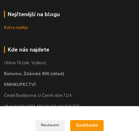
Nejčtenější na blogu
Kotva naděje
Kde nás najdete
Uhřice 76 (okr. Vyškov)
Bučovice, Ždánská 906 (sklad)
KNIHKUPECTVÍ:
České Budějovice, U Černé věže 71/4
Uherské Hradiště, Mariánské náměstí 200
Uherský Brod, Mariánské náměstí 13
Souhlasím
Nastavení