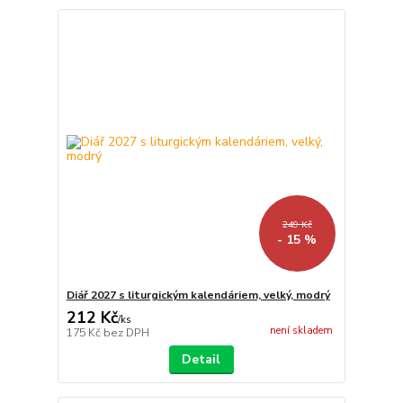
249 Kč
- 15 %
Diář 2027 s liturgickým kalendáriem, velký, modrý
212 Kč
/
ks
není skladem
175 Kč
bez DPH
Detail