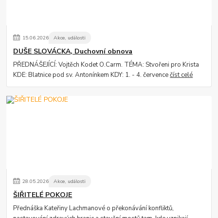
15
.
06
.
2026
Akce, události
DUŠE SLOVÁCKA, Duchovní obnova
PŘEDNÁŠEJÍCÍ: Vojtěch Kodet O.Carm. TÉMA: Stvořeni pro Krista
KDE: Blatnice pod sv. Antonínkem KDY: 1. - 4. července
číst celé
28
.
05
.
2026
Akce, události
ŠIŘITELÉ POKOJE
Přednáška Kateřiny Lachmanové o překonávání konfliktů,