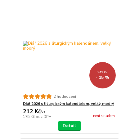
249 Kč
- 15 %
2 hodnocení
Diář 2026 s liturgickým kalendáriem, velký, modrý
212 Kč
/
ks
není skladem
175 Kč
bez DPH
Detail