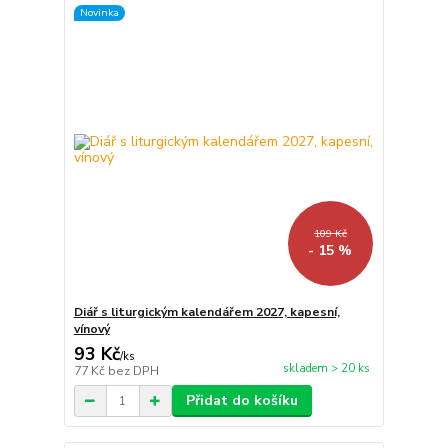
Novinka
109 Kč
- 15 %
Diář s liturgickým kalendářem 2027, kapesní,
vínový
93 Kč
/
ks
skladem > 20 ks
77 Kč
bez DPH
Přidat do košíku