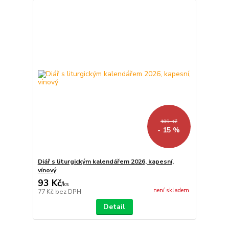
109 Kč
- 15 %
Diář s liturgickým kalendářem 2026, kapesní,
vínový
93 Kč
/
ks
není skladem
77 Kč
bez DPH
Detail