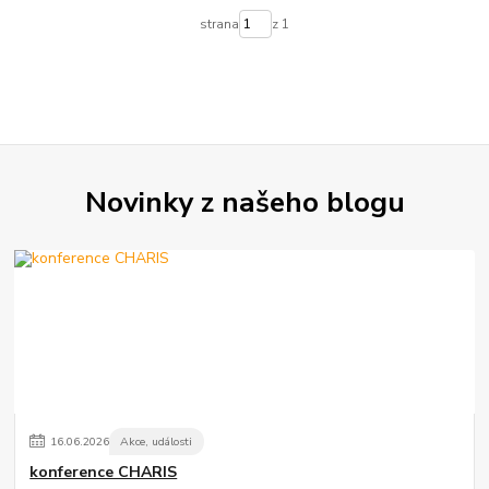
strana
z 1
Novinky z našeho blogu
16
.
06
.
2026
Akce, události
konference CHARIS