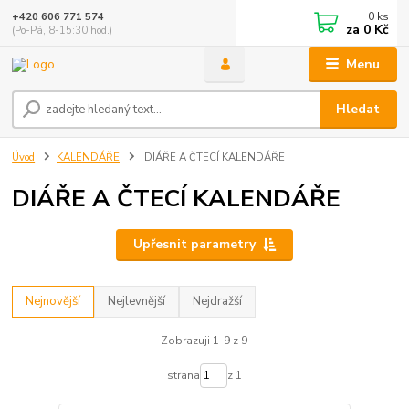
0
ks
+420 606 771 574
za
0 Kč
(Po-Pá, 8-15:30 hod.)
Menu
Hledat
Úvod
KALENDÁŘE
DIÁŘE A ČTECÍ KALENDÁŘE
DIÁŘE A ČTECÍ KALENDÁŘE
Upřesnit parametry
Nejnovější
Nejlevnější
Nejdražší
Zobrazuji 1-9 z 9
strana
z 1