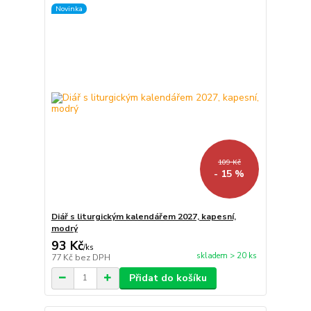
Novinka
109 Kč
- 15 %
Diář s liturgickým kalendářem 2027, kapesní,
modrý
93 Kč
/
ks
skladem > 20 ks
77 Kč
bez DPH
Přidat do košíku