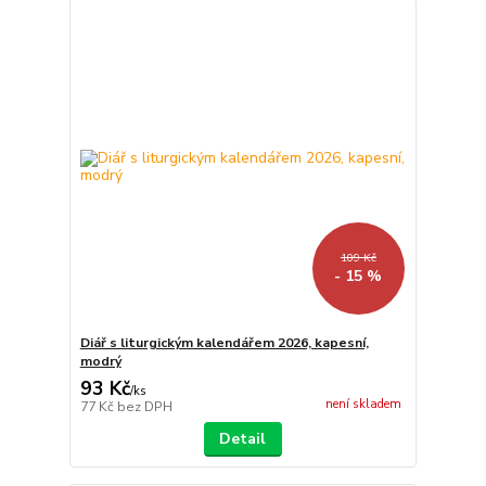
109 Kč
- 15 %
Diář s liturgickým kalendářem 2026, kapesní,
modrý
93 Kč
/
ks
není skladem
77 Kč
bez DPH
Detail