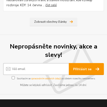
nastavování zdravých hranic a stavění mostů tam, kde vznikají
rozbroje. KDY: 14. června ...
číst celé
Zobrazit všechny články
Nepropásněte novinky, akce a
slevy!
Přihlásit se
Souhlasím se
zpracováním osobních údajů
za účelem rozesílky newsletteru.
Můžete se kdykoli odhlásit. Zasíláme jednou za 14 dní.