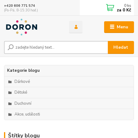
0
ks
+420 606 771 574
za
0 Kč
(Po-Pá, 8-15:30 hod.)
Menu
Hledat
Kategorie blogu
Dárkové
Dětské
Duchovní
Akce, události
Štítky blogu