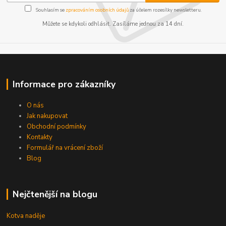
Souhlasím se
zpracováním osobních údajů
za účelem rozesílky newsletteru.
Můžete se kdykoli odhlásit. Zasíláme jednou za 14 dní.
Informace pro zákazníky
O nás
Jak nakupovat
Obchodní podmínky
Kontakty
Formulář na vrácení zboží
Blog
Nejčtenější na blogu
Kotva naděje