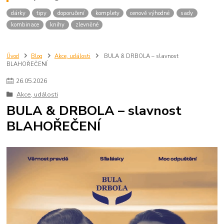
dárky
tipy
doporučení
komplety
cenově výhodné
sady
kombinace
knihy
zlevněné
Úvod
Blog
Akce, události
BULA & DRBOLA – slavnost
BLAHOŘEČENÍ
26
.
05
.
2026
Akce, události
BULA & DRBOLA – slavnost
BLAHOŘEČENÍ