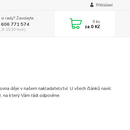
Přihlášení
 si rady? Zavolejte.
0
ks
 606 771 574
za
0 Kč
, 8-15:30 hod.)
rovna děje v našem nakladatelství. U všech článků navíc
, na který Vám rádi odpovíme.