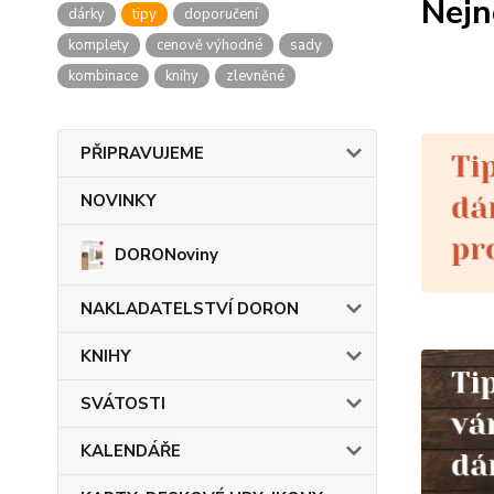
Nejn
dárky
tipy
doporučení
komplety
cenově výhodné
sady
kombinace
knihy
zlevněné
PŘIPRAVUJEME
NOVINKY
DORONoviny
NAKLADATELSTVÍ DORON
KNIHY
SVÁTOSTI
KALENDÁŘE