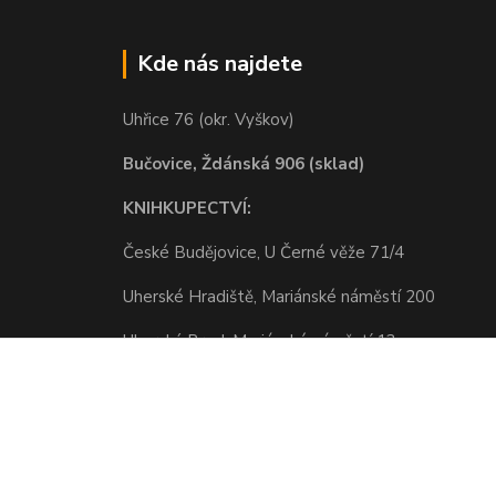
Kde nás najdete
Uhřice 76 (okr. Vyškov)
Bučovice, Ždánská 906 (sklad)
KNIHKUPECTVÍ:
České Budějovice, U Černé věže 71/4
Uherské Hradiště, Mariánské náměstí 200
Uherský Brod, Mariánské náměstí 13
Vytvořeno na
Eshop-rychle.cz