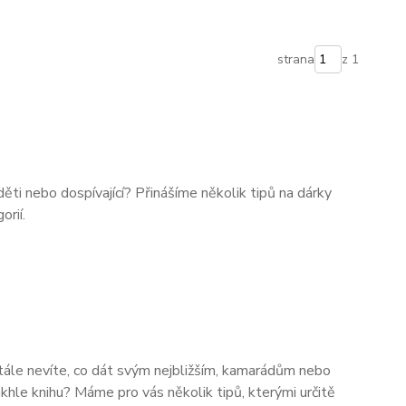
strana
z 1
děti nebo dospívající? Přinášíme několik tipů na dárky
orií.
stále nevíte, co dát svým nejbližším, kamarádům nebo
hle knihu? Máme pro vás několik tipů, kterými určitě