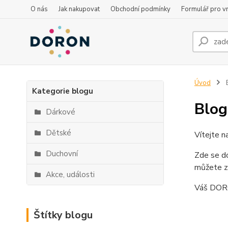
O nás
Jak nakupovat
Obchodní podmínky
Formulář pro vr
Úvod
Kategorie blogu
Blog
Dárkové
Dětské
Vítejte 
Duchovní
Zde se do
můžete za
Akce, události
Váš DO
Štítky blogu