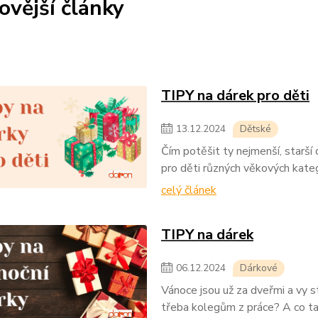
ovější články
TIPY na dárek pro děti
13
.
12
.
2024
Dětské
Čím potěšit ty nejmenší, starší 
pro děti různých věkových kateg
celý článek
TIPY na dárek
06
.
12
.
2024
Dárkové
Vánoce jsou už za dveřmi a vy 
třeba kolegům z práce? A co tak