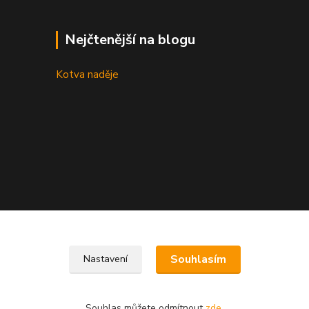
Nejčtenější na blogu
Kotva naděje
Souhlasím
Nastavení
Souhlas můžete odmítnout
zde
.