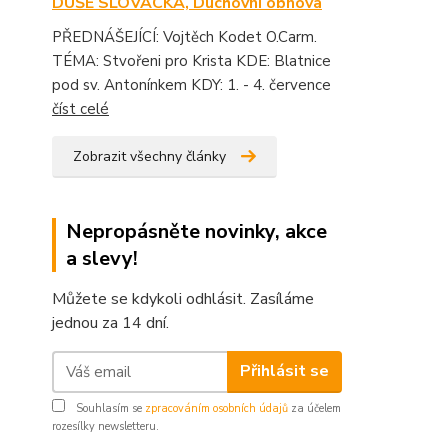
DUŠE SLOVÁCKA, Duchovní obnova
PŘEDNÁŠEJÍCÍ: Vojtěch Kodet O.Carm.
TÉMA: Stvořeni pro Krista KDE: Blatnice
pod sv. Antonínkem KDY: 1. - 4. července
číst celé
Zobrazit všechny články
Nepropásněte novinky, akce
a slevy!
Můžete se kdykoli odhlásit. Zasíláme
jednou za 14 dní.
Přihlásit se
Souhlasím se
zpracováním osobních údajů
za účelem
rozesílky newsletteru.