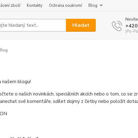
ácení zboží
Kontakty
Ochrana soukromí
Blog
Nevíte
Hledat
+420
(Po-Pá
Blog
na našem blogu!
čtete o našich novinkách, speciálních akcích nebo o tom, co se z
nechat své komentáře, sdílet dojmy z četby nebo položit dotaz
RON