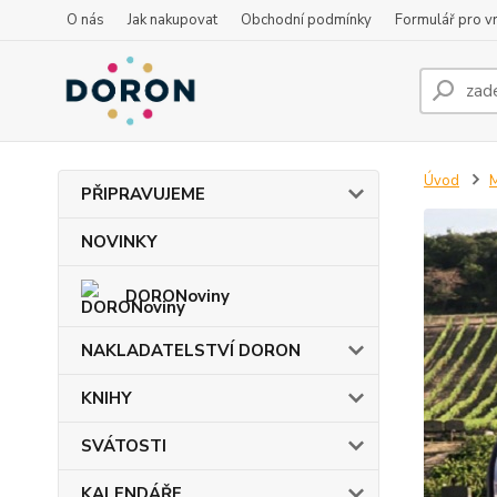
O nás
Jak nakupovat
Obchodní podmínky
Formulář pro vr
Úvod
PŘIPRAVUJEME
NOVINKY
DORONoviny
NAKLADATELSTVÍ DORON
KNIHY
SVÁTOSTI
KALENDÁŘE