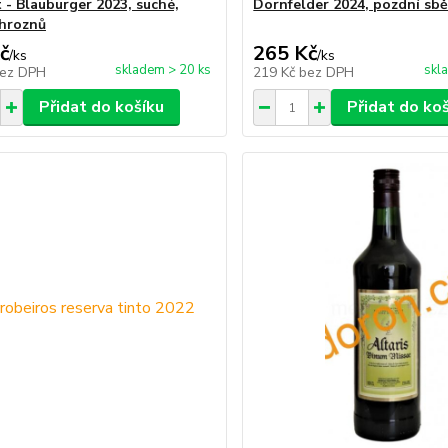
 - Blauburger 2023, suché,
Dornfelder 2024, pozdní sbě
 hroznů
č
265 Kč
/
ks
/
ks
skladem > 20 ks
skl
ez DPH
219 Kč
bez DPH
Přidat do košíku
Přidat do ko