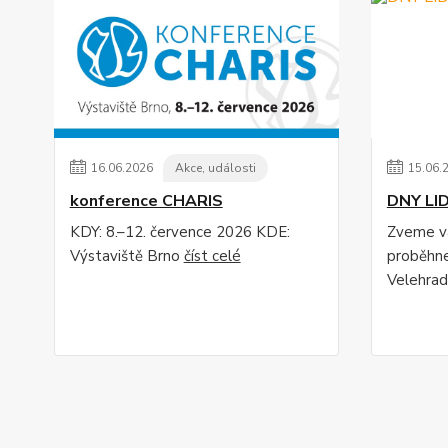
16
.
06
.
2026
Akce, události
15
.
06
.
konference CHARIS
DNY LI
KDY: 8.–12. července 2026 KDE:
Zveme vá
Výstaviště Brno
číst celé
proběhne
Velehrad