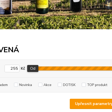
VENÁ
Kč
Od
adem
Novinka
Akce
DOTISK
TOP produkt
Upřesnit parametr