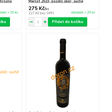
 hroznů
Merlot 2023, pozdní sběr, suché
275 Kč
/
ks
adem > 20 ks
skladem > 20 ks
227 Kč
bez DPH
šíku
Přidat do košíku