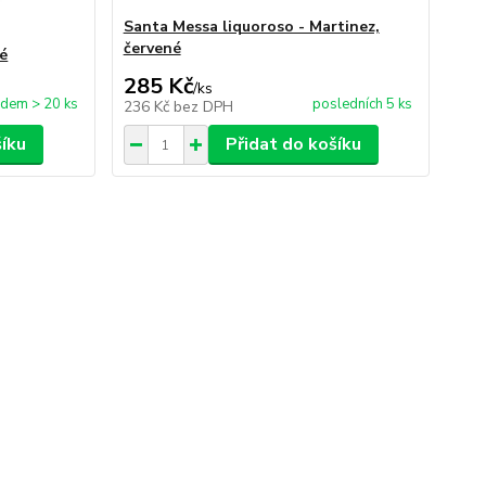
Santa Messa liquoroso - Martinez,
červené
né
285 Kč
/
ks
adem > 20 ks
posledních 5 ks
236 Kč
bez DPH
šíku
Přidat do košíku