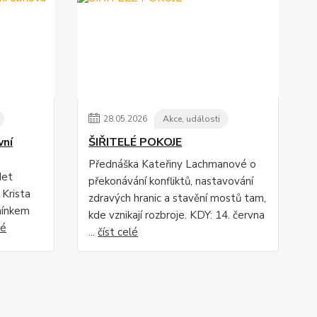
28
.
05
.
2026
Akce, události
ní
ŠIŘITELÉ POKOJE
Přednáška Kateřiny Lachmanové o
det
překonávání konfliktů, nastavování
 Krista
zdravých hranic a stavění mostů tam,
nínkem
kde vznikají rozbroje. KDY: 14. června
lé
...
číst celé