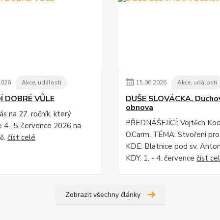
2026
Akce, události
15
.
06
.
2026
Akce, události
DÍ DOBRÉ VŮLE
DUŠE SLOVÁCKA, Duchov
obnova
s na 27. ročník, který
PŘEDNÁŠEJÍCÍ: Vojtěch Ko
 4.–5. července 2026 na
O.Carm. TÉMA: Stvořeni pro
ě.
číst celé
KDE: Blatnice pod sv. Anto
KDY: 1. - 4. července
číst ce
Zobrazit všechny články