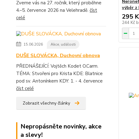
Neronet
Zveme vás na 27. ročník, který proběhne
výběr z
4.–5. července 2026 na Velehradě.
číst
295 K
celé
244 Kč
b
15.06.2026
Akce, události
DUŠE SLOVÁCKA, Duchovní obnova
PŘEDNÁŠEJÍCÍ: Vojtěch Kodet O.Carm.
TÉMA: Stvořeni pro Krista KDE: Blatnice
pod sv. Antonínkem KDY: 1. - 4. července
číst celé
Zobrazit všechny články
Nepropásněte novinky, akce
a slevy!