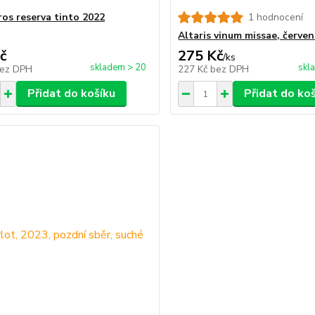
ros reserva tinto 2022
1 hodnocení
Altaris vinum missae, červe
č
275 Kč
/
ks
skladem > 20
skl
ez DPH
227 Kč
bez DPH
Přidat do košíku
Přidat do ko