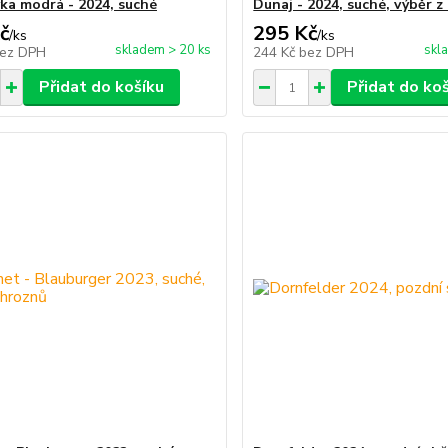
ka modrá - 2024, suché
Dunaj - 2024, suché, výběr z
č
295 Kč
/
ks
/
ks
skladem > 20 ks
skl
ez DPH
244 Kč
bez DPH
Přidat do košíku
Přidat do ko