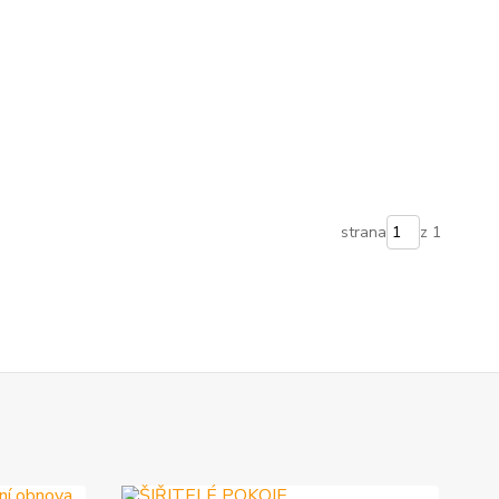
strana
z 1