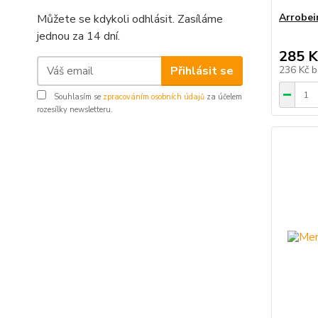
Arrobei
Můžete se kdykoli odhlásit. Zasíláme
jednou za 14 dní.
285 K
Přihlásit se
236 Kč
b
Souhlasím se
zpracováním osobních údajů
za účelem
rozesílky newsletteru.