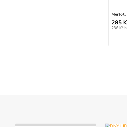
Merlot,
285 K
236 Kč
b