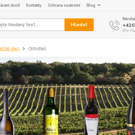
ácení zboží
Kontakty
Ochrana soukromí
Blog
Nevíte
Hledat
+420
(Po-Pá
MEŠNÍ VÍNA
ČERVENÁ