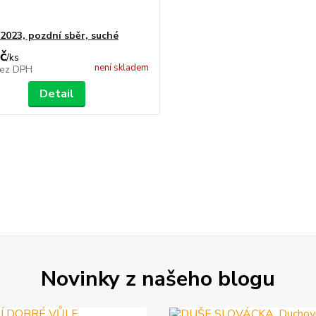
 2023, pozdní sběr, suché
č
/
ks
není skladem
ez DPH
Detail
Novinky z našeho blogu