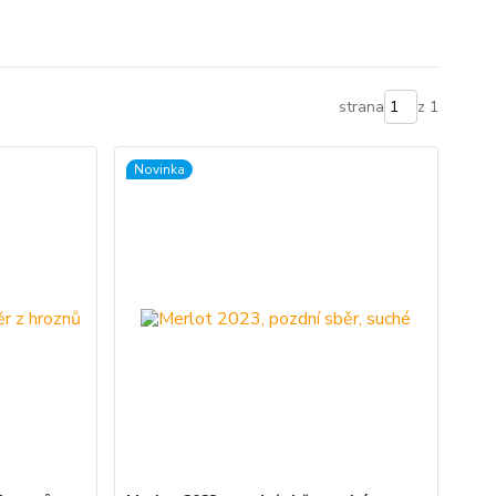
strana
z 1
Novinka