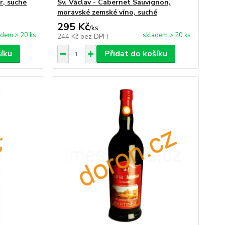
r, suché
Sv. Václav - Cabernet Sauvignon,
moravské zemské víno, suché
295 Kč
/
ks
adem > 20 ks
skladem > 20 ks
244 Kč
bez DPH
šíku
Přidat do košíku