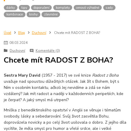
dárky
tipy
doporučení
komplety
cenově výhodné
sady
kombinace
knihy
zlevněné
Úvod
Blog
Duchovní
Chcete mít RADOST Z BOHA?
08
.
03
.
2024
Duchovní
Komentáře (0)
Chcete mít RADOST Z BOHA?
Sestra Mary David
(1957 - 2017) ve své knize
Radost z Boha
uvažuje nad spoustou důležitých otázek. Jak žít s Bohem, být s
Ním v osobním kontaktu, ačkoli Jej nevidíme a zdá se nám
vzdálený? Jak mít radost a naději v každodenních peripetiích, kde
je čerpat? A jaký smysl má utrpení?
Mniška z benediktinského opatství v Anglii se věnuje i tématům
svobody, lásky a sebedarování. Svůj život zasvětila Bohu,
doprovázela novicky a po celý život usilovala o dobro. Z jejího díla
vycítíte, že měla smysl pro humor a vřelé srdce, ale i velké