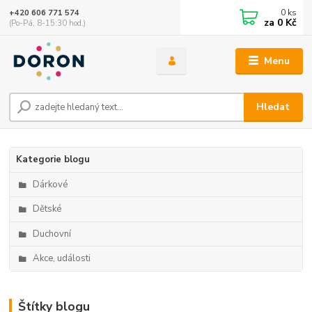
0
ks
+420 606 771 574
za
0 Kč
(Po-Pá, 8-15:30 hod.)
Menu
Hledat
Kategorie blogu
Dárkové
Dětské
Duchovní
Akce, události
Štítky blogu