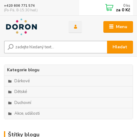
0
ks
+420 606 771 574
za
0 Kč
(Po-Pá, 8-15:30 hod.)
Menu
Hledat
Kategorie blogu
Dárkové
Dětské
Duchovní
Akce, události
Štítky blogu