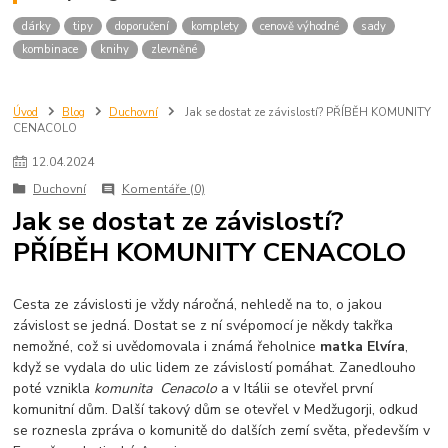
dárky
tipy
doporučení
komplety
cenově výhodné
sady
kombinace
knihy
zlevněné
Úvod
Blog
Duchovní
Jak se dostat ze závislostí? PŘÍBĚH KOMUNITY
CENACOLO
12
.
04
.
2024
Duchovní
Komentáře (0)
Jak se dostat ze závislostí?
PŘÍBĚH KOMUNITY CENACOLO
Cesta ze závislosti je vždy náročná, nehledě na to, o jakou
závislost se jedná. Dostat se z ní svépomocí je někdy takřka
nemožné, což si uvědomovala i známá řeholnice
matka Elvíra
,
když se vydala do ulic lidem ze závislostí pomáhat. Zanedlouho
poté vznikla
komunita
Cenacolo
a v Itálii se otevřel první
komunitní dům. Další takový dům se otevřel v Medžugorji, odkud
se roznesla zpráva o komunitě do dalších zemí světa, především v