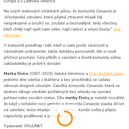
Evropě a v Latinské Americe.
Na svých webových stránkách píšou, že
k
omunita
C
enacolo
je
„křesťanské sdružení, které přijímá ztracené mladé lidi,
nespokojené a bouřící se, zoufalé a beznadějné, tedy všechny,
kteří chtějí najít opět sami sebe, najít radost a smysl života."
více
informací
V komunitě pomáhají i lidé, kteří si sami prošli závislostí a
následným uzdravením, takže dokážou porozumět, čím si nově
příchozí prochází. Celý příběh o založení a životě komunity očima
zakladatelky je právě k dostání.
Matka Elvíra
(1937–2023), italská řeholnice u
Dcer Božské Lásky
,
jednoho dne odešla z kláštera a bez prostředků se začala
věnovat drogově závislým. Založila
komunitu Cenacolo
, která se
dodnes věnuje stovkám potřebných bez ohledu na vyznání,
pohlaví nebo sociální status. Dílo
matky Elvíry
je natolik rozsáhlé,
že když v loňském roce umírala a
komunita Cenacolo
slavila 40 let
od založení, tisíce mladých lidí z různých končin světa jí přijelo
naposledy poděkovat a pomodlit se s ní.
Vydavatel: PAULÍNKY