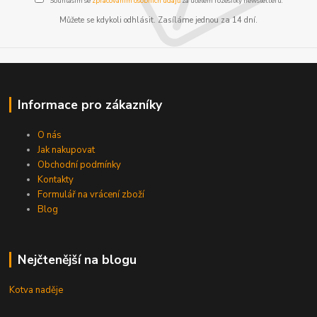
Souhlasím se
zpracováním osobních údajů
za účelem rozesílky newsletteru.
Můžete se kdykoli odhlásit. Zasíláme jednou za 14 dní.
Informace pro zákazníky
O nás
Jak nakupovat
Obchodní podmínky
Kontakty
Formulář na vrácení zboží
Blog
Nejčtenější na blogu
Kotva naděje