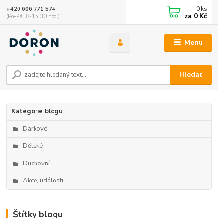
0
ks
+420 606 771 574
za
0 Kč
(Po-Pá, 8-15:30 hod.)
Menu
Hledat
Kategorie blogu
Dárkové
Dětské
Duchovní
Akce, události
Štítky blogu