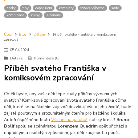
dárky
tipy
doporučení
komplety
cenově výhodné
sady
kombinace
knihy
zlevněné
Úvod
Blog
Dětské
Příběh svatého Františka v komiksovém
zpracování
05
.
04
.
2024
Dětské
Komentáře (0)
Příběh svatého Františka v
komiksovém zpracování
Chtěli byste, aby vaše děti lépe znaly příběhy významných
svatých? Komiksové zpracování života svatého Františka očima
dětí, které se na školním zájezdě dozvídají vše o jeho životě, bude
zajisté poutavým a srozumitelným čtením pro každého školáka.
Autoři úspěšného titulu
Všichni na palubu!
, italský kreslíř
Bruno
Dolif
spolu se scénáristou
Lorenzem Quadrim
opět přichází s
nápaditým a osobitým způsobem, jak děti zaujmout a poučit