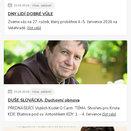
15
.
06
.
2026
Akce, události
DNY LIDÍ DOBRÉ VŮLE
Zveme vás na 27. ročník, který proběhne 4.–5. července 2026 na
Velehradě.
číst celé
15
.
06
.
2026
Akce, události
DUŠE SLOVÁCKA, Duchovní obnova
PŘEDNÁŠEJÍCÍ: Vojtěch Kodet O.Carm. TÉMA: Stvořeni pro Krista
KDE: Blatnice pod sv. Antonínkem KDY: 1. - 4. července
číst celé