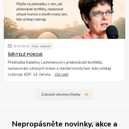
28
.
05
.
2026
Akce, události
ŠIŘITELÉ POKOJE
Přednáška Kateřiny Lachmanové o překonávání konfliktů,
nastavování zdravých hranic a stavění mostů tam, kde vznikají
rozbroje. KDY: 14. června ...
číst celé
Zobrazit všechny články
Nepropásněte novinky, akce a