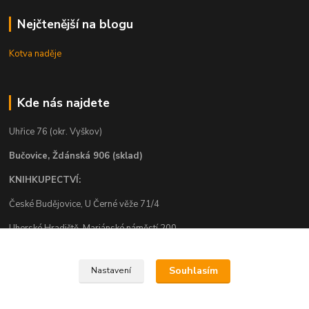
Nejčtenější na blogu
Kotva naděje
Kde nás najdete
Uhřice 76 (okr. Vyškov)
Bučovice, Ždánská 906 (sklad)
KNIHKUPECTVÍ:
České Budějovice, U Černé věže 71/4
Uherské Hradiště, Mariánské náměstí 200
Uherský Brod, Mariánské náměstí 13
Souhlasím
Nastavení