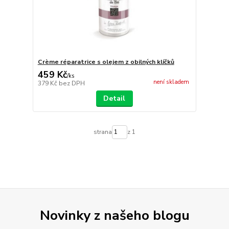
Crème réparatrice s olejem z obilných klíčků
459 Kč
/
ks
není skladem
379 Kč
bez DPH
Detail
strana
z 1
Novinky z našeho blogu