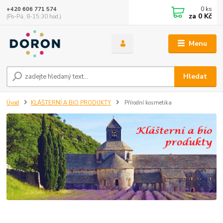
0
ks
+420 606 771 574
za
0 Kč
(Po-Pá, 8-15:30 hod.)
Menu
Hledat
Úvod
KLÁŠTERNÍ A BIO PRODUKTY
Přírodní kosmetika