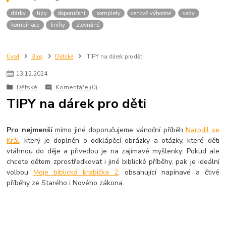
dárky
tipy
doporučení
komplety
cenově výhodné
sady
kombinace
knihy
zlevněné
Úvod
Blog
Dětské
TIPY na dárek pro děti
13
.
12
.
2024
Dětské
Komentáře (0)
TIPY na dárek pro děti
Pro nejmenší
mimo jiné doporučujeme vánoční příběh
Narodil se
Král
, který je doplněn o odklápěcí obrázky a otázky, které děti
vtáhnou do děje a přivedou je na zajímavé myšlenky. Pokud ale
chcete dětem zprostředkovat i jiné biblické příběhy, pak je ideální
volbou
Moje biblická krabička 2
, obsahující napínavé a čtivé
příběhy ze Starého i Nového zákona.