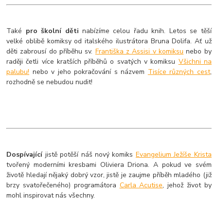
Také
pro školní děti
nabízíme celou řadu knih. Letos se těší
velké oblibě komiksy od italského ilustrátora Bruna Dolifa. Ať už
děti zabrousí do příběhu sv.
Františka z Assisi v komiksu
nebo by
raději četli více kratších příběhů o svatých v komiksu
Všichni na
palubu!
nebo v jeho pokračování s názvem
Tisíce různých cest
,
rozhodně se nebudou nudit!
Dospívající
jistě potěší náš nový komiks
Evangelium Ježíše Krista
tvořený moderními kresbami Oliviera Driona. A pokud ve svém
životě hledají nějaký dobrý vzor, jistě je zaujme příběh mladého (již
brzy svatořečeného) programátora
Carla Acutise
, jehož život by
mohl inspirovat nás všechny.