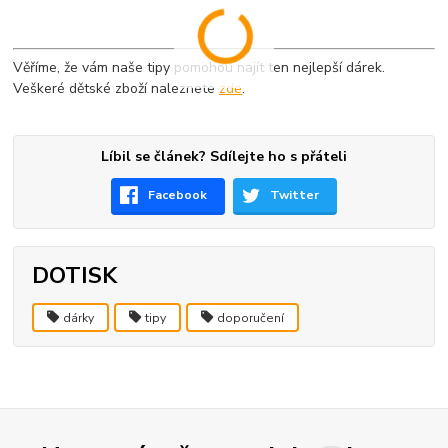
Věříme, že vám naše tipy pomohou najít ten nejlepší dárek.
Veškeré dětské zboží naleznete
zde
.
Líbil se článek? Sdílejte ho s přáteli
Facebook
Twitter
DOTISK
dárky
tipy
doporučení