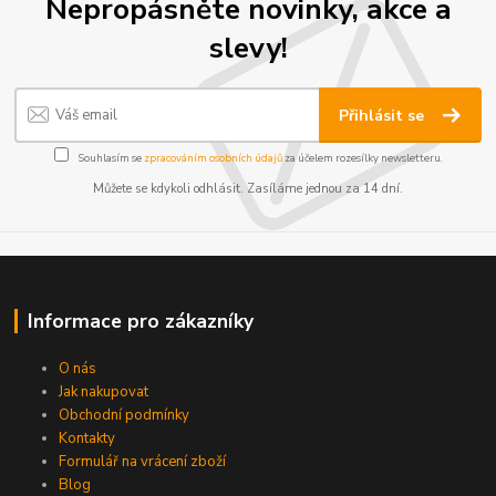
Nepropásněte novinky, akce a
slevy!
Přihlásit se
Souhlasím se
zpracováním osobních údajů
za účelem rozesílky newsletteru.
Můžete se kdykoli odhlásit. Zasíláme jednou za 14 dní.
Informace pro zákazníky
O nás
Jak nakupovat
Obchodní podmínky
Kontakty
Formulář na vrácení zboží
Blog