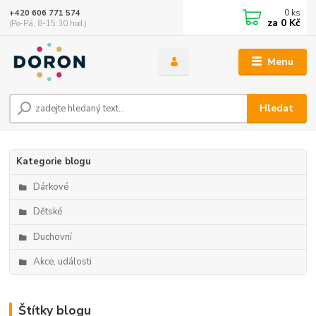
0
ks
+420 606 771 574
za
0 Kč
(Po-Pá, 8-15:30 hod.)
Menu
Hledat
Kategorie blogu
Dárkové
Dětské
Duchovní
Akce, události
Štítky blogu