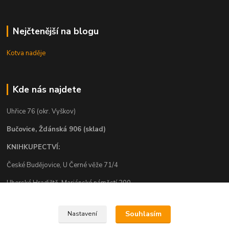
Nejčtenější na blogu
Kotva naděje
Kde nás najdete
Uhřice 76 (okr. Vyškov)
Bučovice, Ždánská 906 (sklad)
KNIHKUPECTVÍ:
České Budějovice, U Černé věže 71/4
Uherské Hradiště, Mariánské náměstí 200
Uherský Brod, Mariánské náměstí 13
Souhlasím
Nastavení