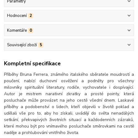
Parametry
Hodnocení
2
Komentáře
0
Související zboží
5
Kompletní specifikace
Příběhy Bruna Ferrera, známého italského sběratele moudrostí a
poučení, nabízí duchovní osvěžení a podněty pro všechny
milovníky spirituální literatury, rodiče, vychovatele i dospívající.
Autor je mistrem narativní zkratky a prosté pointy, která
posluchače může provázet na jeho cestě všední dnem. Laskavé
příběhy a podobenství o lidech, kteří objevili v životě poklad a
udělali vše pro to, aby ho získali, uvádějí do světa nenadálých
setkání, překvapivých životních situací a každodenních zázraků,
které mohou být pro vnímavého posluchače směrovkami na cestě
naděje a prohlubování vnitřního života.