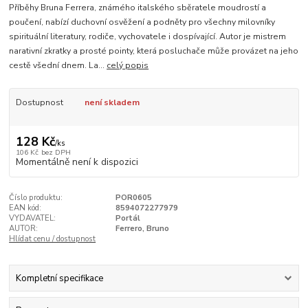
Příběhy Bruna Ferrera, známého italského sběratele moudrostí a
poučení, nabízí duchovní osvěžení a podněty pro všechny milovníky
spirituální literatury, rodiče, vychovatele i dospívající. Autor je mistrem
narativní zkratky a prosté pointy, která posluchače může provázet na jeho
cestě všední dnem. La...
celý popis
Dostupnost
není skladem
128 Kč
/
ks
106 Kč
bez DPH
Momentálně není k dispozici
Číslo produktu:
POR0605
EAN kód:
8594072277979
VYDAVATEL:
Portál
AUTOR:
Ferrero, Bruno
Hlídat cenu / dostupnost
Kompletní specifikace