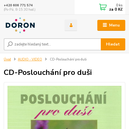
0
ks
+420 606 771 574
za
0 Kč
(Po-Pá, 8-15:30 hod.)
Menu
Hledat
Úvod
AUDIO - VIDEO
CD-Poslouchání pro duši
CD-Poslouchání pro duši