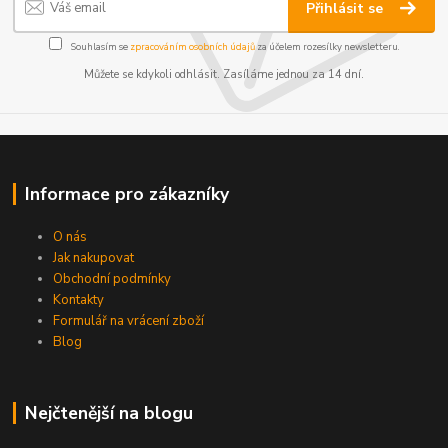
Přihlásit se
Souhlasím se
zpracováním osobních údajů
za účelem rozesílky newsletteru.
Můžete se kdykoli odhlásit. Zasíláme jednou za 14 dní.
Informace pro zákazníky
O nás
Jak nakupovat
Obchodní podmínky
Kontakty
Formulář na vrácení zboží
Blog
Nejčtenější na blogu