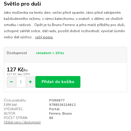
Světlo pro duši
Jako myšlenka na tento den, večer před spaním, ráno před zahájením
každodenního režimu, v rámci katechismu, v oratoři, s dětmi, ve chvílích
smutku i radosti… Opět je tu Bruno Ferrero a jeho malé příběhy pro duši,
schopné zahřát srdce, dát radu, posílit dobré rozhodnutí, vyvolat úsměv
nebo dát výchoz...
celý popis
Dostupnost
skladem > 20 ks
127 Kč
/
ks
127 Kč
bez DPH
Přidat do košíku
Číslo produktu:
POR0677
EAN kód:
9788026216612
VYDAVATEL:
Portál
AUTOR:
Ferrero, Bruno
POČET STRAN:
88
Hlídat cenu / dostupnost