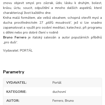
znovu objevit smysl pro zázrak, údiv, lásku k druhým, bolest,
krásu, úctu, soucit, odpuštění a mnoho dalších aspektů, které
charakterizují život každého dne.
Kniha malá formátem, ale velká obsahem, schopná otevřít mysl a
ducha prostřednictvím 27 „pilířů moudrosti“, jež si lze snadno
zapamatovat a využít pro osobní meditaci, katechezi, při programu
s dětmi nebo pro dobré čtení v rodině
Bruno Ferrero
je italský salesián a autor populárních příběhů
„pro duši“.
Vydavatel: PORTÁL
Parametry
VYDAVATEL
Portál
KATEGORIE
duchovní
AUTOR
Ferrero, Bruno