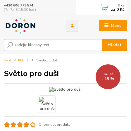
0
ks
+420 606 771 574
za
0 Kč
(Po-Pá, 8-15:30 hod.)
Menu
Hledat
Úvod
KNIHY
Světlo pro duši
Světlo pro duši
149 Kč
- 15 %
Ohodnotit produkt