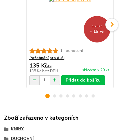
159 Kč
- 15 %
Sny pro duši
1 hodnocení
Požehnání pro duši
135 Kč
127 Kč
/
ks
/
ks
skladem > 20 ks
135 Kč
bez DPH
127 Kč
bez 
Přidat do košíku
Zboží zařazeno v kategoriích
KNIHY
DUCHOVNÍ