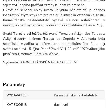
tajemství i naplno prožívat vztahy k lidem kolem sebe.
I když od sepsání Knihy života uplynulo pět století, je dodnes
inspirativní svým smyslem pro realitu a intimním vztahem ke Kristu.
Karmelitánské nakladatelství vydává slavnou autobiografii v
novém, úplném vydání a s úvodní studií karmelitána P. Pavla Poly.
Svatá
Terezie od Ježíše
, též zvaná Terezie z Ávily nebo Tereza z
Ávily, křestním jménem Teresa de Cepeda y Ahumada byla
španělská mystička a reformátorka karmelitánského řádu. Její
svátek se slaví 15. října. Papež Pavel VI. ji 29. září 1970 vůbec jako
první ženu jmenoval učitelkou církve.
Vydavatel: KARMELITÁNSKÉ NAKLADATELSTVÍ
Parametry
VYDAVATEL
Karmelitánské nakladatelství
KATEGORIE
duchovní