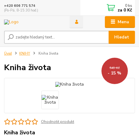
0
ks
+420 606 771 574
za
0 Kč
(Po-Pá, 8-15:30 hod.)
Menu
Hledat
Úvod
KNIHY
Kniha života
Kniha života
549 Kč
- 15 %
Ohodnotit produkt
Kniha života