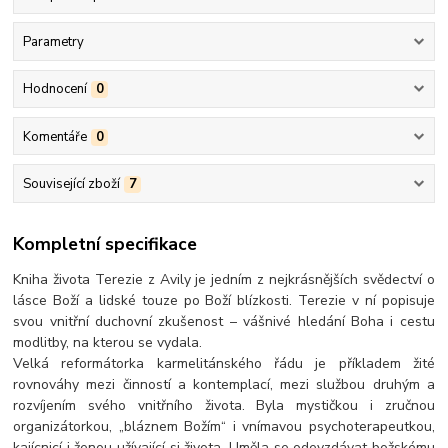
Parametry
Hodnocení
0
Komentáře
0
Související zboží
7
Kompletní specifikace
Kniha života Terezie z Avily je jedním z nejkrásnějších svědectví o
lásce Boží a lidské touze po Boží blízkosti. Terezie v ní popisuje
svou vnitřní duchovní zkušenost – vášnivé hledání Boha i cestu
modlitby, na kterou se vydala.
Velká reformátorka karmelitánského řádu je příkladem žité
rovnováhy mezi činností a kontemplací, mezi službou druhým a
rozvíjením svého vnitřního života. Byla mystičkou i zručnou
organizátorkou, „bláznem Božím“ i vnímavou psychoterapeutkou,
kajícnicí i ženou užívajíc
í si života. Uměla se odevzdávat božskému