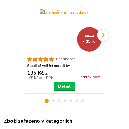
229 Kč
- 15 %
1 hodnocení
Slabikář vnitřní modlitby
Prvouka vnit
195 Kč
191 Kč
/
ks
/
ks
není skladem
195 Kč
bez DPH
191 Kč
bez 
Detail
Zboží zařazeno v kategoriích