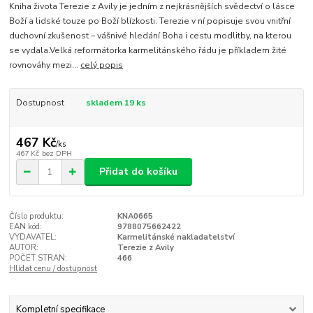
Kniha života Terezie z Avily je jedním z nejkrásnějších svědectví o lásce
Boží a lidské touze po Boží blízkosti. Terezie v ní popisuje svou vnitřní
duchovní zkušenost – vášnivé hledání Boha i cestu modlitby, na kterou
se vydala.Velká reformátorka karmelitánského řádu je příkladem žité
rovnováhy mezi...
celý popis
Dostupnost
skladem 19 ks
467 Kč
/
ks
467 Kč
bez DPH
Přidat do košíku
Číslo produktu:
KNA0665
EAN kód:
9788075662422
VYDAVATEL:
Karmelitánské nakladatelství
AUTOR:
Terezie z Avily
POČET STRAN:
466
Hlídat cenu / dostupnost
Kompletní specifikace