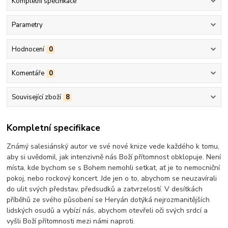
Kompletní specifikace
Parametry
Hodnocení
0
Komentáře
0
Související zboží
8
Kompletní specifikace
Známý salesiánský autor ve své nové knize vede každého k tomu,
aby si uvědomil, jak intenzivně nás Boží přítomnost obklopuje. Není
místa, kde bychom se s Bohem nemohli setkat, ať je to nemocniční
pokoj, nebo rockový koncert. Jde jen o to, abychom se neuzavírali
do ulit svých představ, předsudků a zatvrzelostí. V desítkách
příběhů ze svého působení se Heryán dotýká nejrozmanitějších
lidských osudů a vybízí nás, abychom otevřeli oči svých srdcí a
vyšli Boží přítomnosti mezi námi naproti.