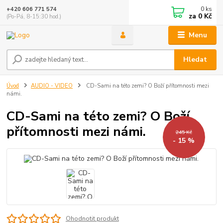
0
ks
+420 606 771 574
za
0 Kč
(Po-Pá, 8-15:30 hod.)
Menu
Hledat
Úvod
AUDIO - VIDEO
CD-Sami na této zemi? O Boží přítomnosti mezi
námi.
CD-Sami na této zemi? O Boží
přítomnosti mezi námi.
245 Kč
- 15 %
Ohodnotit produkt