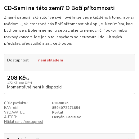
CD-Sami na této zemi? O Boží přítomnosti
Známý salesiánský autor ve své nové knize vede každého k tomu, aby si
uvědomil, jak intenzivně nás Boží přítomnost obklopuje. Není místa, kde
bychom se s Bohem nemohli setkat, ať je to nemocniční pokoj, nebo
rockový koncert. Jde jen o to, abychom se neuzavírali do ulit svých
představ, předsudků a za...
celý popis
Dostupnost
není skladem
208 Kč
/
ks
172 Kč
bez DPH
Momentálně není k dispozici
Číslo produktu:
POR0626
EAN kód:
8594072271854
VYDAVATEL:
Portál
AUTOR:
Heryán, Ladislav
Hlídat cenu / dostupnost