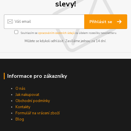
slevy!
Přihlásit se
Souhlasím se
zpracováním osobních údajů
za účelem rozesílky newsletteru.
Můžete se kdykoli odhlásit. Zasíláme jednou za 14 dní.
Informace pro zákazníky
O nás
Jak nakupovat
Obchodní podmínky
Kontakty
Formulář na vrácení zboží
Blog