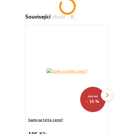
Související zboží
8
229 Kč
- 15 %
Sami na této zemi?
Exotem na 