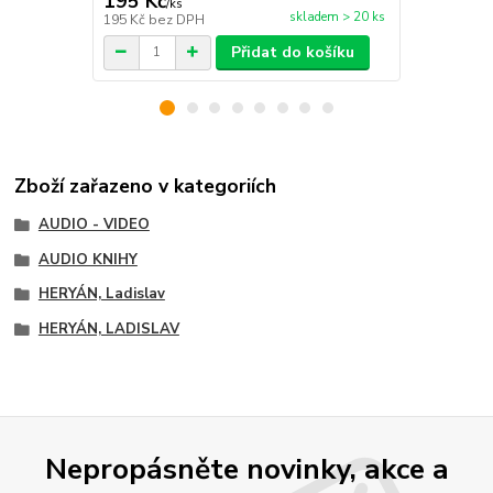
195 Kč
195 Kč
/
ks
/
ks
skladem > 20 ks
195 Kč
bez DPH
195 Kč
bez 
Přidat do košíku
Zboží zařazeno v kategoriích
AUDIO - VIDEO
AUDIO KNIHY
HERYÁN, Ladislav
HERYÁN, LADISLAV
Nepropásněte novinky, akce a