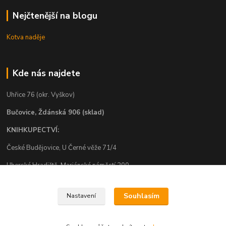
Nejčtenější na blogu
Kotva naděje
Kde nás najdete
Uhřice 76 (okr. Vyškov)
Bučovice, Ždánská 906 (sklad)
KNIHKUPECTVÍ:
České Budějovice, U Černé věže 71/4
Uherské Hradiště, Mariánské náměstí 200
Uherský Brod, Mariánské náměstí 13
Souhlasím
Nastavení