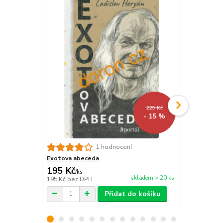
229 Kč
- 15 %
Sami na tét
1 hodnocení
Exotova abeceda
195 Kč
195 Kč
/
ks
/
ks
skladem > 20 ks
195 Kč
bez DPH
195 Kč
bez 
Přidat do košíku