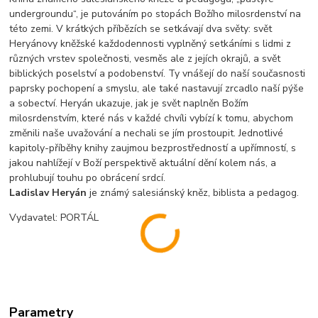
undergroundu“, je putováním po stopách Božího milosrdenství na
této zemi. V krátkých příbězích se setkávají dva světy: svět
Heryánovy kněžské každodennosti vyplněný setkáními s lidmi z
různých vrstev společnosti, vesměs ale z jejích okrajů, a svět
biblických poselství a podobenství. Ty vnášejí do naší současnosti
paprsky pochopení a smyslu, ale také nastavují zrcadlo naší pýše
a sobectví. Heryán ukazuje, jak je svět naplněn Božím
milosrdenstvím, které nás v každé chvíli vybízí k tomu, abychom
změnili naše uvažování a nechali se jím prostoupit. Jednotlivé
kapitoly-příběhy knihy zaujmou bezprostředností a upřímností, s
jakou nahlížejí v Boží perspektivě aktuální dění kolem nás, a
prohlubují touhu po obrácení srdcí.
Ladislav Heryán
je známý salesiánský kněz, biblista a pedagog.
Vydavatel: PORTÁL
Parametry