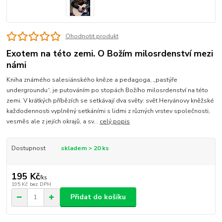
Ohodnotit produkt
Exotem na této zemi. O Božím milosrdenství mezi
námi
Kniha známého salesiánského kněze a pedagoga, „pastýře
undergroundu“, je putováním po stopách Božího milosrdenství na této
zemi. V krátkých příbězích se setkávají dva světy: svět Heryánovy kněžské
každodennosti vyplněný setkáními s lidmi z různých vrstev společnosti,
vesměs ale z jejích okrajů, a sv...
celý popis
Dostupnost
skladem > 20 ks
195 Kč
/
ks
195 Kč
bez DPH
Přidat do košíku