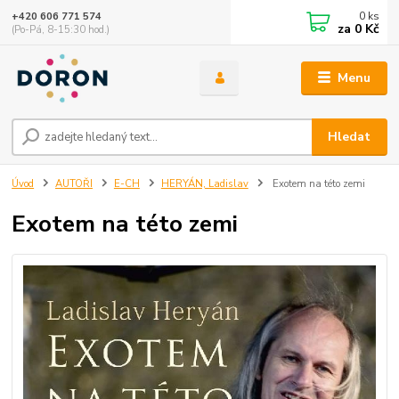
0
ks
+420 606 771 574
za
0 Kč
(Po-Pá, 8-15:30 hod.)
Menu
Hledat
Úvod
AUTOŘI
E-CH
HERYÁN, Ladislav
Exotem na této zemi
Exotem na této zemi