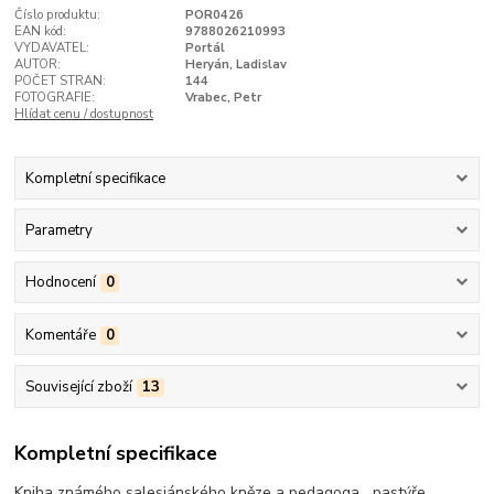
Číslo produktu:
POR0426
EAN kód:
9788026210993
VYDAVATEL:
Portál
AUTOR:
Heryán, Ladislav
POČET STRAN:
144
FOTOGRAFIE:
Vrabec, Petr
Hlídat cenu / dostupnost
Kompletní specifikace
Parametry
Hodnocení
0
Komentáře
0
Související zboží
13
Kompletní specifikace
Kniha známého salesiánského kněze a pedagoga, „pastýře