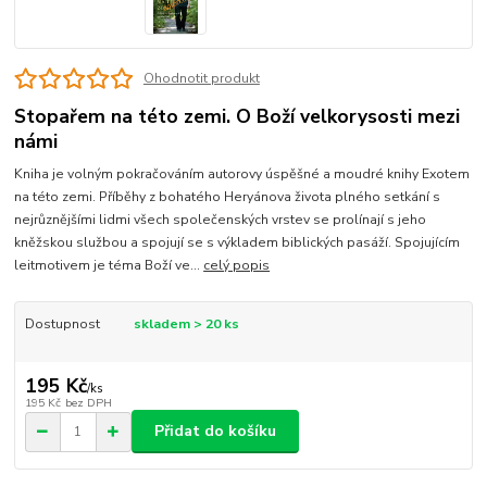
Ohodnotit produkt
Stopařem na této zemi. O Boží velkorysosti mezi
námi
Kniha je volným pokračováním autorovy úspěšné a moudré knihy Exotem
na této zemi. Příběhy z bohatého Heryánova života plného setkání s
nejrůznějšími lidmi všech společenských vrstev se prolínají s jeho
kněžskou službou a spojují se s výkladem biblických pasáží. Spojujícím
leitmotivem je téma Boží ve...
celý popis
Dostupnost
skladem > 20 ks
195 Kč
/
ks
195 Kč
bez DPH
Přidat do košíku