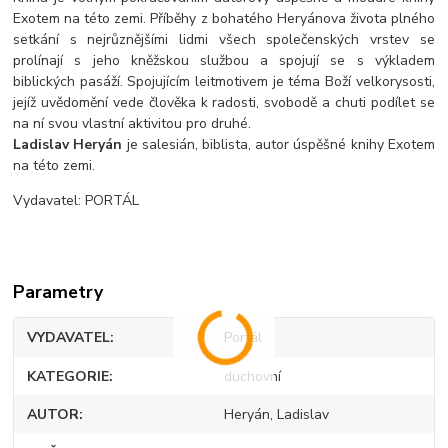
Exotem na této zemi. Příběhy z bohatého Heryánova života plného
setkání s nejrůznějšími lidmi všech společenských vrstev se
prolínají s jeho kněžskou službou a spojují se s výkladem
biblických pasáží. Spojujícím leitmotivem je téma Boží velkorysosti,
jejíž uvědomění vede člověka k radosti, svobodě a chuti podílet se
na ní svou vlastní aktivitou pro druhé.
Ladislav Heryán
je salesián, biblista, autor úspěšné knihy Exotem
na této zemi.
Vydavatel: PORTÁL
Parametry
VYDAVATEL
Portál
KATEGORIE
duchovní
AUTOR
Heryán, Ladislav