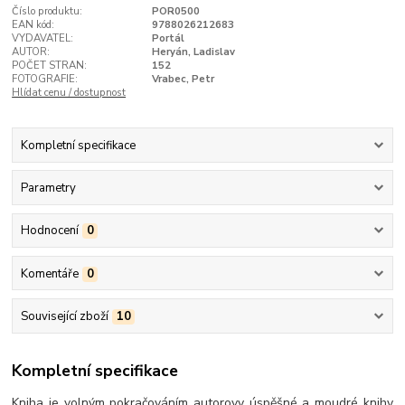
Číslo produktu:
POR0500
EAN kód:
9788026212683
VYDAVATEL:
Portál
AUTOR:
Heryán, Ladislav
POČET STRAN:
152
FOTOGRAFIE:
Vrabec, Petr
Hlídat cenu / dostupnost
Kompletní specifikace
Parametry
Hodnocení
0
Komentáře
0
Související zboží
10
Kompletní specifikace
Kniha je volným pokračováním autorovy úspěšné a moudré knihy