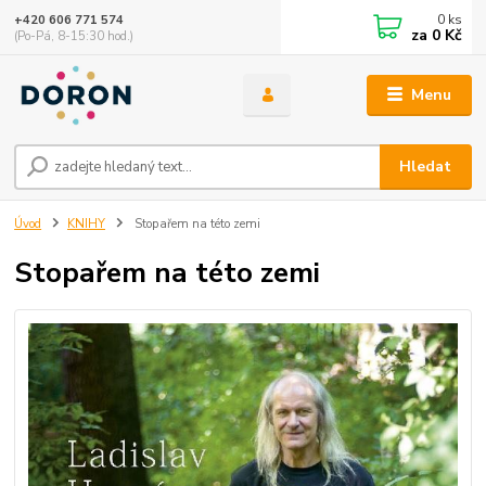
0
ks
+420 606 771 574
za
0 Kč
(Po-Pá, 8-15:30 hod.)
Menu
Hledat
Úvod
KNIHY
Stopařem na této zemi
Stopařem na této zemi