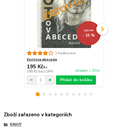
229 Kč
- 15 %
Exotem na 
1 hodnocení
Exotova abeceda
195 Kč
195 Kč
/
ks
/
ks
skladem > 20 ks
195 Kč
bez DPH
195 Kč
bez 
Přidat do košíku
Zboží zařazeno v kategoriích
KNIHY