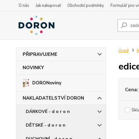
O nás
Jak nakupovat
Obchodní podmínky
Formulář pro vr
Úvod
PŘIPRAVUJEME
edic
NOVINKY
DORONoviny
Cena:
NAKLADATELSTVÍ DORON
Skl
DÁRKOVÉ - d o r o n
DĚTSKÉ - d o r o n
DUCHOVNÍ - d o r o n