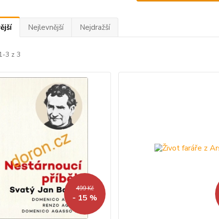
ější
Nejlevnější
Nejdražší
1-3 z 3
499 Kč
- 15 %