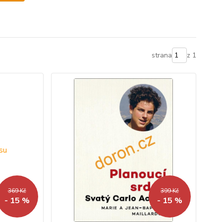
strana
z 1
369 Kč
399 Kč
- 15 %
- 15 %