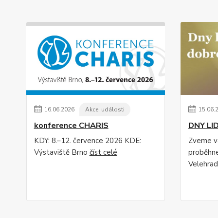
16
.
06
.
2026
Akce, události
15
.
06
.
konference CHARIS
DNY LI
KDY: 8.–12. července 2026 KDE:
Zveme vá
Výstaviště Brno
číst celé
proběhne
Velehrad