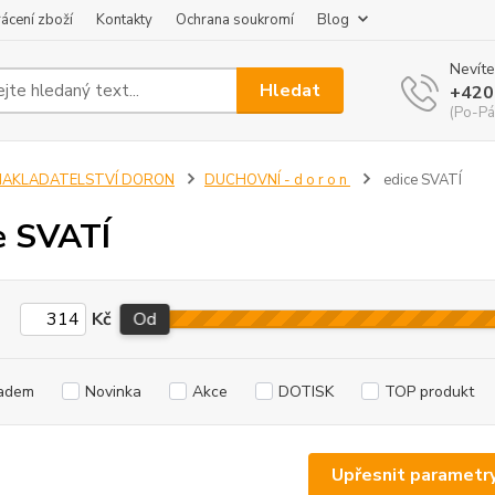
ácení zboží
Kontakty
Ochrana soukromí
Blog
Nevíte
Hledat
+420
(Po-Pá
NAKLADATELSTVÍ DORON
DUCHOVNÍ - d o r o n
edice SVATÍ
e SVATÍ
Kč
Od
adem
Novinka
Akce
DOTISK
TOP produkt
Upřesnit parametr