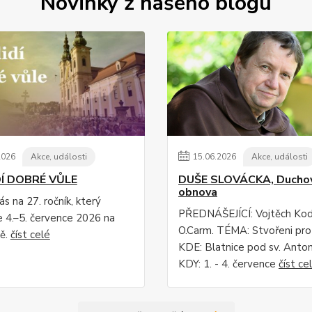
Novinky z našeho blogu
2026
Akce, události
15
.
06
.
2026
Akce, události
DÍ DOBRÉ VŮLE
DUŠE SLOVÁCKA, Duchov
obnova
s na 27. ročník, který
PŘEDNÁŠEJÍCÍ: Vojtěch Ko
 4.–5. července 2026 na
O.Carm. TÉMA: Stvořeni pro
ě.
číst celé
KDE: Blatnice pod sv. Anto
KDY: 1. - 4. července
číst ce