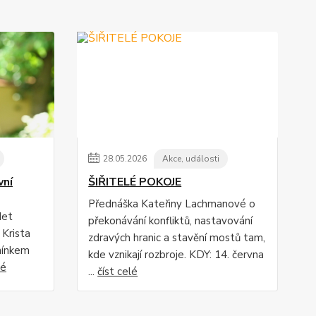
28
.
05
.
2026
Akce, události
ní
ŠIŘITELÉ POKOJE
Přednáška Kateřiny Lachmanové o
det
překonávání konfliktů, nastavování
 Krista
zdravých hranic a stavění mostů tam,
nínkem
kde vznikají rozbroje. KDY: 14. června
lé
...
číst celé