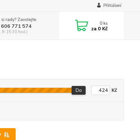
Přihlášení
 si rady? Zavolejte.
0
ks
 606 771 574
za
0 Kč
, 8-15:30 hod.)
Do
Kč
y