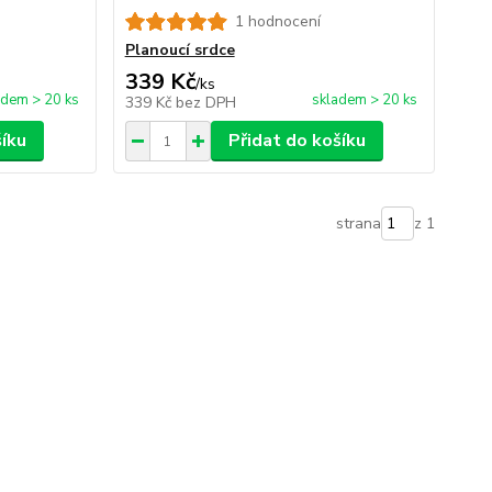
1 hodnocení
Planoucí srdce
339 Kč
/
ks
adem > 20 ks
skladem > 20 ks
339 Kč
bez DPH
šíku
Přidat do košíku
strana
z 1