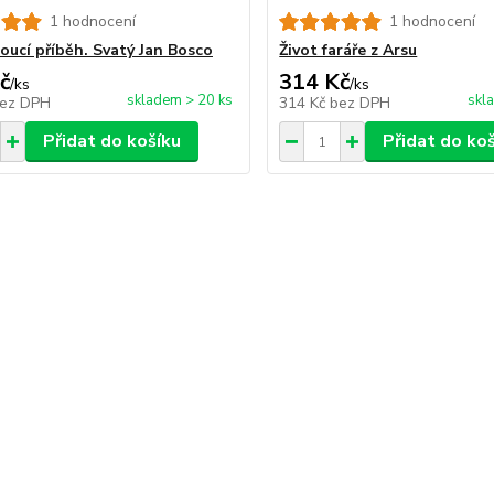
1 hodnocení
1 hodnocení
oucí příběh. Svatý Jan Bosco
Život faráře z Arsu
č
314 Kč
/
ks
/
ks
skladem > 20 ks
skl
ez DPH
314 Kč
bez DPH
Přidat do košíku
Přidat do ko