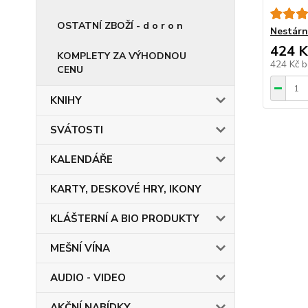
OSTATNÍ ZBOŽÍ - d o r o n
Nestárn
424 K
KOMPLETY ZA VÝHODNOU
424 Kč
b
CENU
KNIHY
SVÁTOSTI
KALENDÁŘE
KARTY, DESKOVÉ HRY, IKONY
KLÁŠTERNÍ A BIO PRODUKTY
MEŠNÍ VÍNA
AUDIO - VIDEO
AKČNÍ NABÍDKY