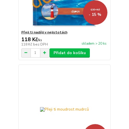
139 Kč
- 15 %
Přeji ti naději v nejistotách
118 Kč
/
ks
skladem > 20 ks
118 Kč
bez DPH
Přidat do košíku