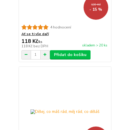
139 Kč
- 15 %
4 hodnocení
Ať se ti vše daří
118 Kč
/
ks
skladem > 20 ks
118 Kč
bez DPH
Přidat do košíku