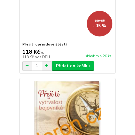
139 Kč
- 15 %
Přeji ti opravdové štěstí
118 Kč
/
ks
skladem > 20 ks
118 Kč
bez DPH
Přidat do košíku