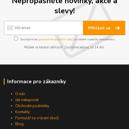
Nepropásněte novinky, akce a
slevy!
Přihlásit se
Souhlasím se
zpracováním osobních údajů
za účelem rozesílky newsletteru.
Můžete se kdykoli odhlásit. Zasíláme jednou za 14 dní.
Informace pro zákazníky
O nás
Jak nakupovat
Obchodní podmínky
Kontakty
Formulář na vrácení zboží
Blog