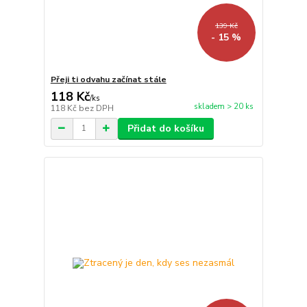
139 Kč
- 15 %
Přeji ti odvahu začínat stále
118 Kč
/
ks
skladem > 20 ks
118 Kč
bez DPH
Přidat do košíku