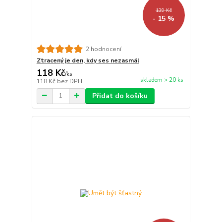
139 Kč
- 15 %
2 hodnocení
Ztracený je den, kdy ses nezasmál
118 Kč
/
ks
skladem > 20 ks
118 Kč
bez DPH
Přidat do košíku