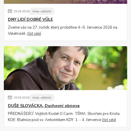
15
.
06
.
2026
Akce, události
DNY LIDÍ DOBRÉ VŮLE
Zveme vás na 27. ročník, který proběhne 4.–5. července 2026 na
Velehradě.
číst celé
15
.
06
.
2026
Akce, události
DUŠE SLOVÁCKA, Duchovní obnova
PŘEDNÁŠEJÍCÍ: Vojtěch Kodet O.Carm. TÉMA: Stvořeni pro Krista
KDE: Blatnice pod sv. Antonínkem KDY: 1. - 4. července
číst celé