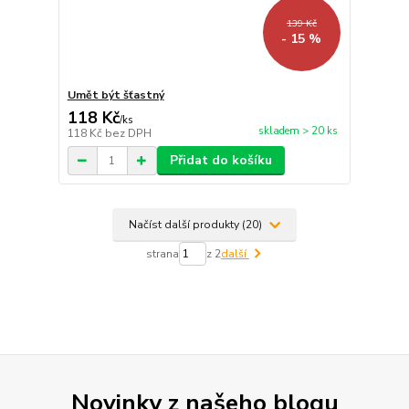
139 Kč
- 15 %
Umět být šťastný
118 Kč
/
ks
skladem > 20 ks
118 Kč
bez DPH
Přidat do košíku
Načíst další produkty (20)
strana
z 2
další
Novinky z našeho blogu