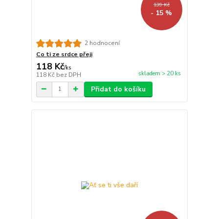
139 Kč
- 15 %
2 hodnocení
Co ti ze srdce přeji
118 Kč
/
ks
skladem > 20 ks
118 Kč
bez DPH
Přidat do košíku