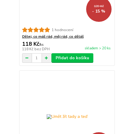
139 Kč
- 15 %
1 hodnocení
Dělej, co máš rád, měj rád, co děláš
118 Kč
/
ks
skladem > 20 ks
118 Kč
bez DPH
Přidat do košíku