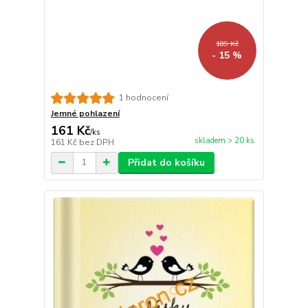
189 Kč
- 15 %
1 hodnocení
Jemné pohlazení
161 Kč
/
ks
skladem > 20 ks
161 Kč
bez DPH
Přidat do košíku