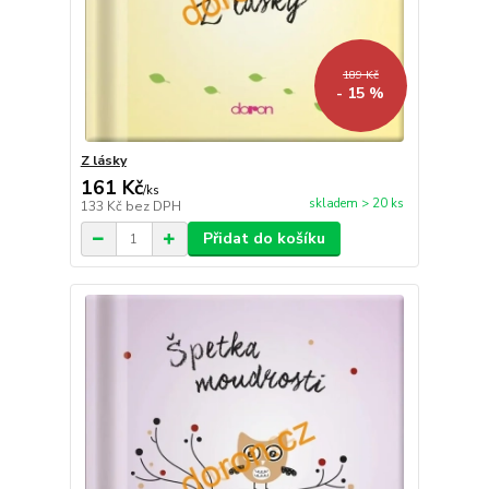
189 Kč
- 15 %
Z lásky
161 Kč
/
ks
skladem > 20 ks
133 Kč
bez DPH
Přidat do košíku