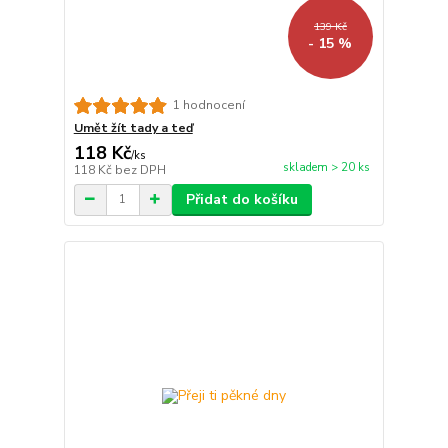
139 Kč
- 15 %
1 hodnocení
Umět žít tady a teď
118 Kč
/
ks
skladem > 20 ks
118 Kč
bez DPH
Přidat do košíku