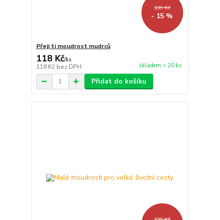
139 Kč
- 15 %
Přeji ti moudrost mudrců
118 Kč
/
ks
skladem > 20 ks
118 Kč
bez DPH
Přidat do košíku
139 Kč