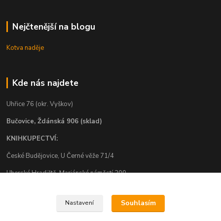
Nejčtenější na blogu
Kotva naděje
Kde nás najdete
Uhřice 76 (okr. Vyškov)
Bučovice, Ždánská 906 (sklad)
KNIHKUPECTVÍ:
České Budějovice, U Černé věže 71/4
Uherské Hradiště, Mariánské náměstí 200
Uherský Brod, Mariánské náměstí 13
Souhlasím
Nastavení