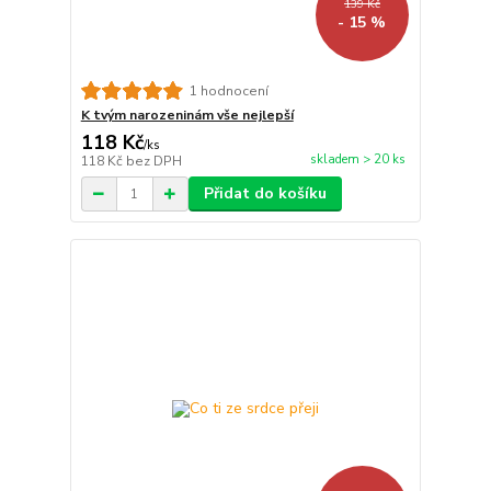
139 Kč
- 15 %
1 hodnocení
K tvým narozeninám vše nejlepší
118 Kč
/
ks
skladem > 20 ks
118 Kč
bez DPH
Přidat do košíku