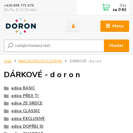
0
ks
+420 606 771 574
za
0 Kč
(Po-Pá, 8-15:30 hod.)
Menu
Hledat
Úvod
NAKLADATELSTVÍ DORON
DÁRKOVÉ - d o r o n
DÁRKOVÉ - d o r o n
edice BASIC
edice PŘEJI TI
edice ZE SRDCE
edice CLASSIC
edice EXCLUSIVE
edice DOPŘEJ SI