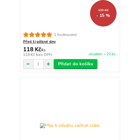
139 Kč
- 15 %
1 hodnocení
Přeji ti pěkné dny
118 Kč
/
ks
skladem > 20 ks
118 Kč
bez DPH
Přidat do košíku