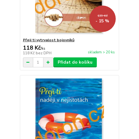
139 Kč
- 15 %
Přeji ti vytrvalost bojovníků
118 Kč
/
ks
skladem > 20 ks
118 Kč
bez DPH
Přidat do košíku