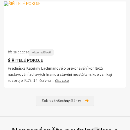
28
.
05
.
2026
Akce, události
ŠIŘITELÉ POKOJE
Přednáška Kateřiny Lachmanové o překonávání konfliktů,
nastavování zdravých hranic a stavění mostů tam, kde vznikají
rozbroje. KDY: 14. června ...
číst celé
Zobrazit všechny články