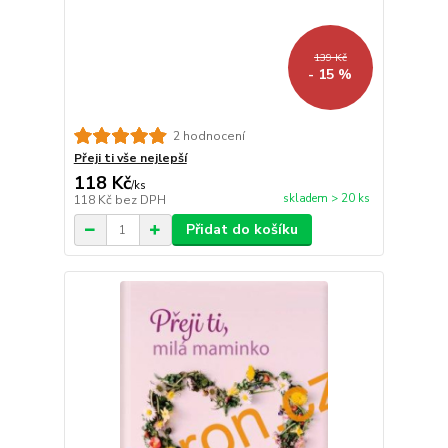
139 Kč
- 15 %
2 hodnocení
Přeji ti vše nejlepší
118 Kč
/
ks
skladem > 20 ks
118 Kč
bez DPH
Přidat do košíku