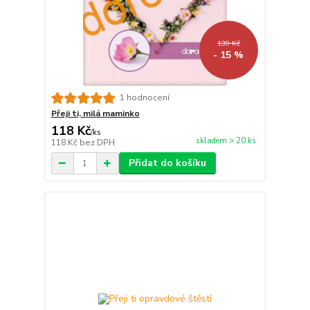
139 Kč
- 15 %
1 hodnocení
Přeji ti, milá maminko
118 Kč
/
ks
skladem > 20 ks
118 Kč
bez DPH
Přidat do košíku