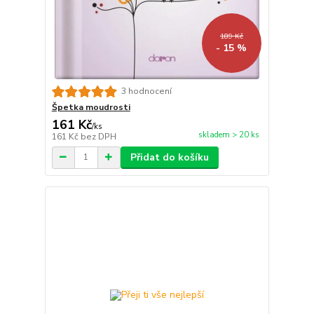
189 Kč
- 15 %
3 hodnocení
Špetka moudrosti
161 Kč
/
ks
skladem > 20 ks
161 Kč
bez DPH
Přidat do košíku