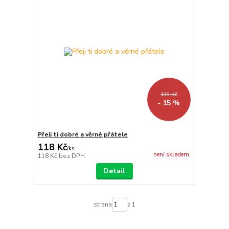
139 Kč
- 15 %
Přeji ti dobré a věrné přátele
118 Kč
/
ks
není skladem
118 Kč
bez DPH
Detail
strana
z 1