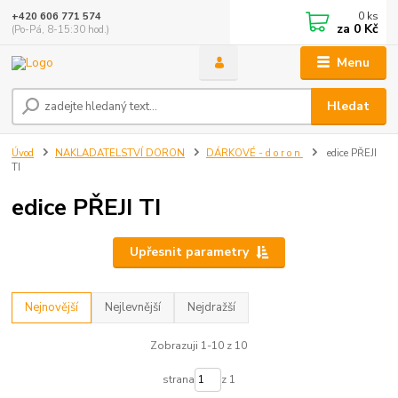
0
ks
+420 606 771 574
za
0 Kč
(Po-Pá, 8-15:30 hod.)
Menu
Hledat
Úvod
NAKLADATELSTVÍ DORON
DÁRKOVÉ - d o r o n
edice PŘEJI
TI
edice PŘEJI TI
Upřesnit parametry
Nejnovější
Nejlevnější
Nejdražší
Zobrazuji 1-10 z 10
strana
z 1