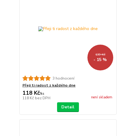
139 Kč
- 15 %
3 hodnocení
Přeji ti radost z každého dne
118 Kč
/
ks
není skladem
118 Kč
bez DPH
Detail