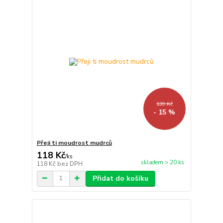
139 Kč
- 15 %
Přeji ti moudrost mudrců
118 Kč
/
ks
skladem > 20 ks
118 Kč
bez DPH
Přidat do košíku