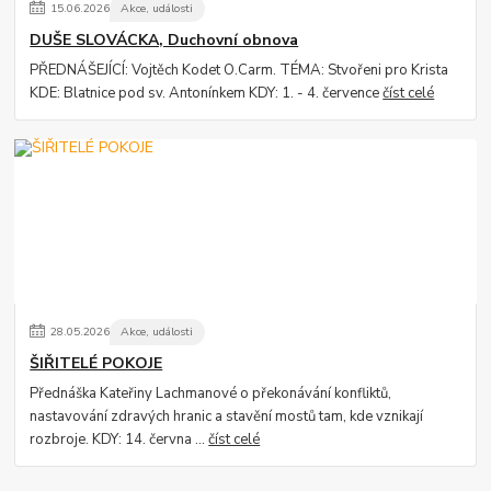
15
.
06
.
2026
Akce, události
DUŠE SLOVÁCKA, Duchovní obnova
PŘEDNÁŠEJÍCÍ: Vojtěch Kodet O.Carm. TÉMA: Stvořeni pro Krista
KDE: Blatnice pod sv. Antonínkem KDY: 1. - 4. července
číst celé
28
.
05
.
2026
Akce, události
ŠIŘITELÉ POKOJE
Přednáška Kateřiny Lachmanové o překonávání konfliktů,
nastavování zdravých hranic a stavění mostů tam, kde vznikají
rozbroje. KDY: 14. června ...
číst celé