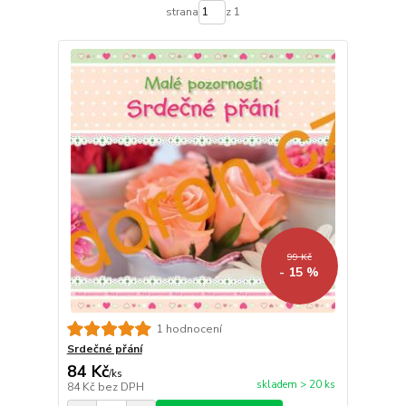
strana
z 1
99 Kč
- 15 %
1 hodnocení
Srdečné přání
84 Kč
/
ks
skladem > 20 ks
84 Kč
bez DPH