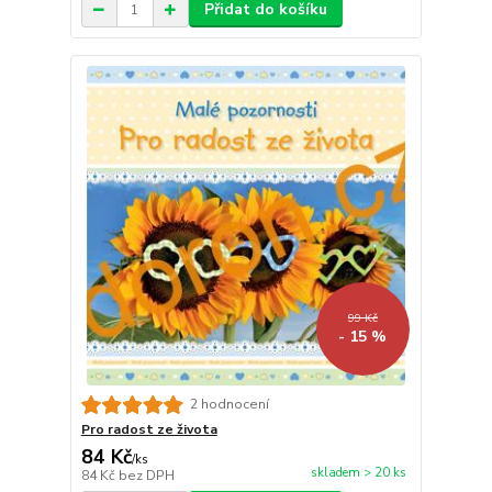
Přidat do košíku
99 Kč
- 15 %
2 hodnocení
Pro radost ze života
84 Kč
/
ks
skladem > 20 ks
84 Kč
bez DPH