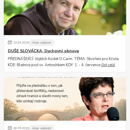
15
.
06
.
2026
Akce, události
DUŠE SLOVÁCKA, Duchovní obnova
PŘEDNÁŠEJÍCÍ: Vojtěch Kodet O.Carm. TÉMA: Stvořeni pro Krista
KDE: Blatnice pod sv. Antonínkem KDY: 1. - 4. července
číst celé
28
.
05
.
2026
Akce, události