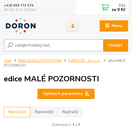
0
ks
+420 606 771 574
za
0 Kč
(Po-Pá, 8-15:30 hod.)
Menu
Hledat
Úvod
NAKLADATELSTVÍ DORON
DÁRKOVÉ - d o r o n
edice MALÉ
POZORNOSTI
edice MALÉ POZORNOSTI
Upřesnit parametry
Nejnovější
Nejlevnější
Nejdražší
Zobrazuji 1-4 z 4