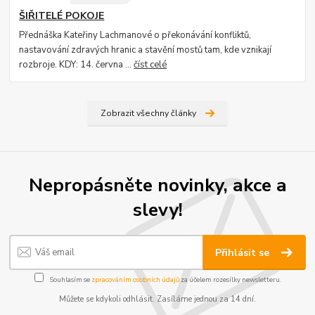
ŠIŘITELÉ POKOJE
Přednáška Kateřiny Lachmanové o překonávání konfliktů,
nastavování zdravých hranic a stavění mostů tam, kde vznikají
rozbroje. KDY: 14. června ...
číst celé
Zobrazit všechny články
Nepropásněte novinky, akce a
slevy!
Přihlásit se
Souhlasím se
zpracováním osobních údajů
za účelem rozesílky newsletteru.
Můžete se kdykoli odhlásit. Zasíláme jednou za 14 dní.