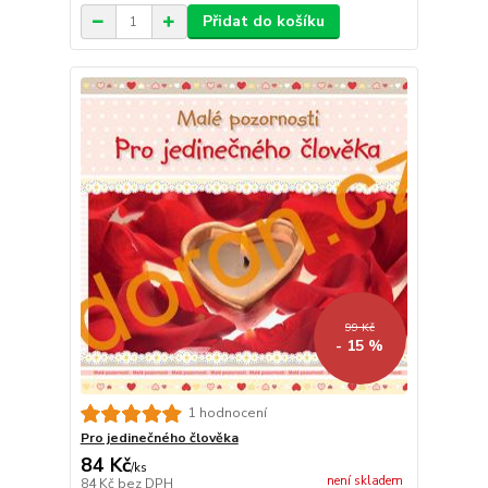
Přidat do košíku
99 Kč
- 15 %
1 hodnocení
Pro jedinečného člověka
84 Kč
/
ks
není skladem
84 Kč
bez DPH