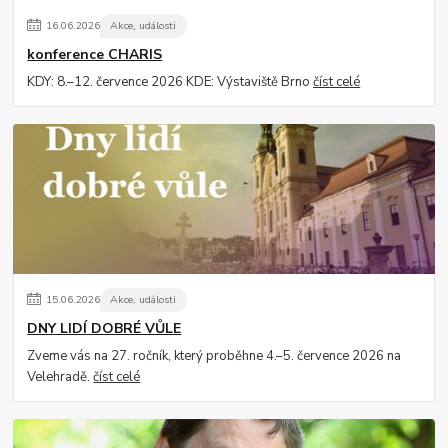
16
.
06
.
2026
Akce, události
konference CHARIS
KDY: 8.–12. července 2026 KDE: Výstaviště Brno
číst celé
15
.
06
.
2026
Akce, události
DNY LIDÍ DOBRÉ VŮLE
Zveme vás na 27. ročník, který proběhne 4.–5. července 2026 na
Velehradě.
číst celé