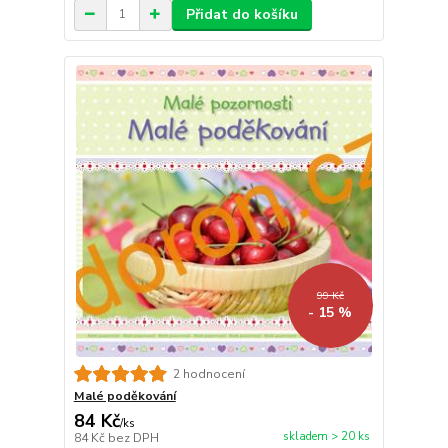
Přidat do košíku
99 Kč
- 15 %
2 hodnocení
Malé poděkování
84 Kč
/
ks
skladem > 20 ks
84 Kč
bez DPH