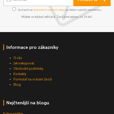
Souhlasím se
zpracováním osobních údajů
za účelem rozesílky newsletteru.
Můžete se kdykoli odhlásit. Zasíláme jednou za 14 dní.
Informace pro zákazníky
O nás
Jak nakupovat
Obchodní podmínky
Kontakty
Formulář na vrácení zboží
Blog
Nejčtenější na blogu
Kotva naděje