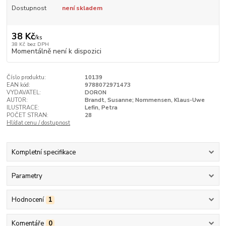
Dostupnost
není skladem
38 Kč
/
ks
38 Kč
bez DPH
Momentálně není k dispozici
Číslo produktu:
10139
EAN kód:
9788072971473
VYDAVATEL:
DORON
AUTOR:
Brandt, Susanne; Nommensen, Klaus-Uwe
ILUSTRACE:
Lefin, Petra
POČET STRAN:
28
Hlídat cenu / dostupnost
Kompletní specifikace
Parametry
Hodnocení
1
Komentáře
0