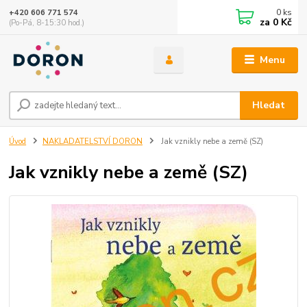
0
ks
+420 606 771 574
za
0 Kč
(Po-Pá, 8-15:30 hod.)
Menu
Hledat
Úvod
NAKLADATELSTVÍ DORON
Jak vznikly nebe a země (SZ)
Jak vznikly nebe a země (SZ)