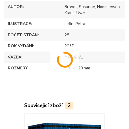
AUTOR
Brandt, Susanne; Nommensen,
Klaus-Uwe
ILUSTRACE
Lefin, Petra
POČET STRAN
28
ROK VYDÁNÍ
2017
VAZBA
měkká, V1
ROZMĚRY
120 x 120 mm
Související zboží
2