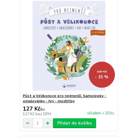
149 Kč
- 15 %
Půst a Velikonoce pro nejmenší. Samolepky -
omalovánky - hry - modlitby
127 Kč
/
ks
skladem > 20 ks
127 Kč
bez DPH
Přidat do košíku