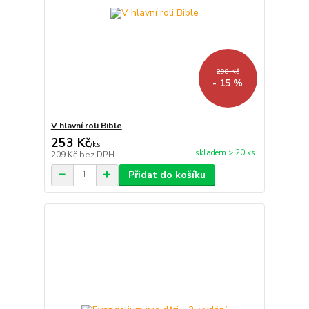
298 Kč
- 15 %
V hlavní roli Bible
253 Kč
/
ks
skladem > 20 ks
209 Kč
bez DPH
Přidat do košíku