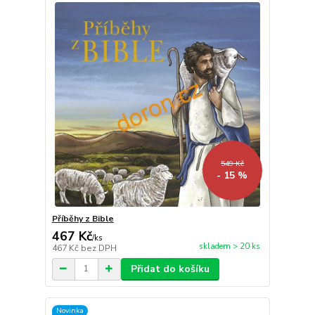
549 Kč
- 15 %
Příběhy z Bible
467 Kč
/
ks
skladem > 20 ks
467 Kč
bez DPH
Přidat do košíku
Novinka