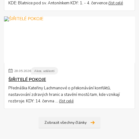
KDE: Blatnice pod sv. Antonínkem KDY: 1. - 4. července
číst celé
28
.
05
.
2026
Akce, události
ŠIŘITELÉ POKOJE
Přednáška Kateřiny Lachmanové o překonávání konfliktů,
nastavování zdravých hranic a stavění mostů tam, kde vznikají
rozbroje. KDY: 14. června ...
číst celé
Zobrazit všechny články