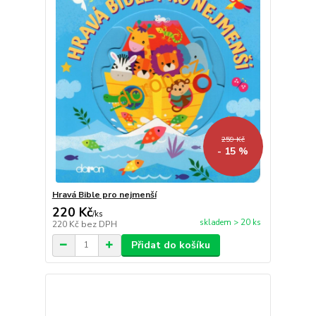
259 Kč
- 15 %
Hravá Bible pro nejmenší
220 Kč
/
ks
skladem > 20 ks
220 Kč
bez DPH
Přidat do košíku