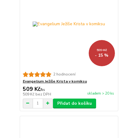
599 Kč
- 15 %
2 hodnocení
Evangelium Ježíše Krista v komiksu
509 Kč
/
ks
skladem > 20 ks
509 Kč
bez DPH
Přidat do košíku