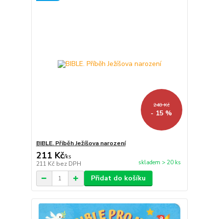
248 Kč
- 15 %
BIBLE. Příběh Ježíšova narození
211 Kč
/
ks
skladem > 20 ks
211 Kč
bez DPH
Přidat do košíku