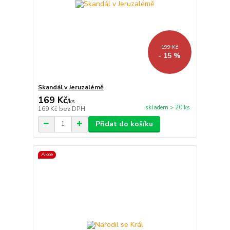
199 Kč
- 15 %
Skandál v Jeruzalémě
169 Kč
/
ks
skladem > 20 ks
169 Kč
bez DPH
Přidat do košíku
Akce