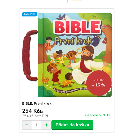
Novinka
298 Kč
- 15 %
BIBLE. První krok
254 Kč
/
ks
skladem > 20 ks
254 Kč
bez DPH
Přidat do košíku