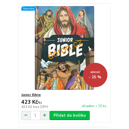
Novinka
498 Kč
- 15 %
Junior Bible
423 Kč
/
ks
skladem > 20 ks
423 Kč
bez DPH
Přidat do košíku