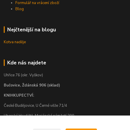
Formulář na vrácení zboží
Blog
Nejčtenější na blogu
Kotva naděje
Kde nás najdete
Uhřice 76 (okr. Vyškov)
Bučovice, Ždánská 906 (sklad)
KNIHKUPECTVÍ:
České Budějovice, U Černé věže 71/4
Uherské Hradiště, Mariánské náměstí 200
Uherský Brod, Mariánské náměstí 13