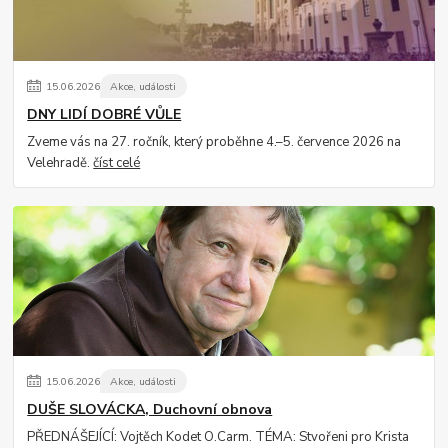
15
.
06
.
2026
Akce, události
DNY LIDÍ DOBRÉ VŮLE
Zveme vás na 27. ročník, který proběhne 4.–5. července 2026 na
Velehradě.
číst celé
15
.
06
.
2026
Akce, události
DUŠE SLOVÁCKA, Duchovní obnova
PŘEDNÁŠEJÍCÍ: Vojtěch Kodet O.Carm. TÉMA: Stvořeni pro Krista