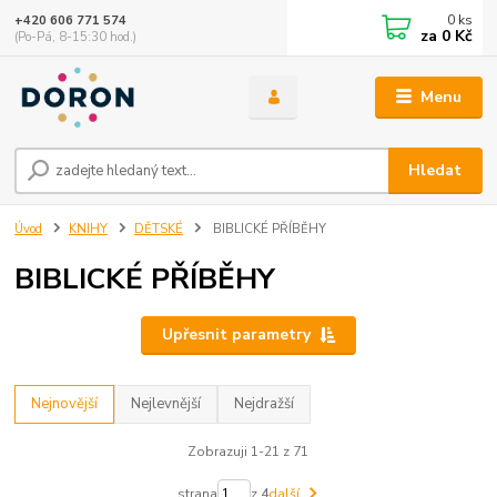
0
ks
+420 606 771 574
za
0 Kč
(Po-Pá, 8-15:30 hod.)
Menu
Hledat
Úvod
KNIHY
DĚTSKÉ
BIBLICKÉ PŘÍBĚHY
BIBLICKÉ PŘÍBĚHY
Upřesnit parametry
Nejnovější
Nejlevnější
Nejdražší
Zobrazuji 1-21 z 71
strana
z 4
další