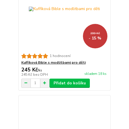
288 Kč
- 15 %
1 hodnocení
Kufříková Bible s modlitbami pro děti
245 Kč
/
ks
skladem 18 ks
245 Kč
bez DPH
Přidat do košíku