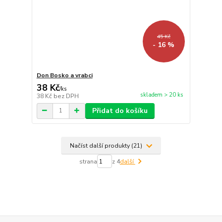
45 Kč
- 16 %
Don Bosko a vrabci
38 Kč
/
ks
skladem > 20 ks
38 Kč
bez DPH
Přidat do košíku
Načíst další produkty (21)
strana
z 4
další