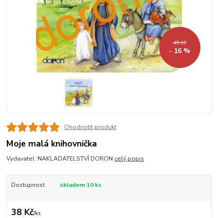
45 Kč
- 16 %
Ohodnotit produkt
Moje malá knihovnička
Vydavatel: NAKLADATELSTVÍ DORON
celý popis
Dostupnost
skladem 10 ks
38 Kč
/
ks