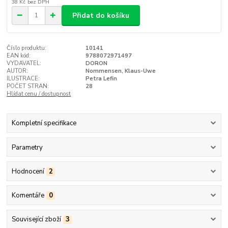
38 Kč
bez DPH
Přidat do košíku
Číslo produktu:
10141
EAN kód:
9788072971497
VYDAVATEL:
DORON
AUTOR:
Nommensen, Klaus-Uwe
ILUSTRACE:
Petra Lefin
POČET STRAN:
28
Hlídat cenu / dostupnost
Kompletní specifikace
Parametry
Hodnocení
2
Komentáře
0
Související zboží
3