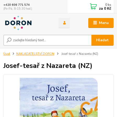
0
ks
+420 606 771 574
za
0 Kč
(Po-Pá, 8-15:30 hod.)
Menu
Hledat
Úvod
NAKLADATELSTVÍ DORON
Josef-tesař z Nazareta (NZ)
Josef-tesař z Nazareta (NZ)