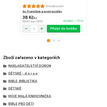
6 hodnocení
Sv. František a první jesličky
Moje biblick
38 Kč
399 Kč
/
ks
/
ks
skladem > 20 ks
38 Kč
bez DPH
399 Kč
bez 
Přidat do košíku
Zboží zařazeno v kategoriích
NAKLADATELSTVÍ DORON
DĚTSKÉ - d o r o n
BIBLE, BIBLISTIKA
DĚTSKÉ
MOJE MALÁ KNIHOVNIČKA
BIBLE PRO DĚTI