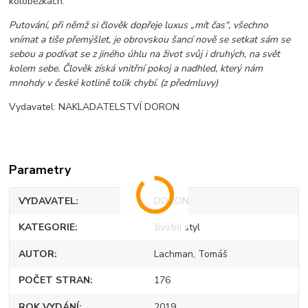
koloběžkách.
Putování, při němž si člověk dopřeje luxus „mít čas“, všechno
vnímat a tiše přemýšlet, je obrovskou šancí nově se setkat sám se
sebou a podívat se z jiného úhlu na život svůj i druhých, na svět
kolem sebe. Člověk získá vnitřní pokoj a nadhled, který nám
mnohdy v české kotlině tolik chybí. (z předmluvy)
Vydavatel: NAKLADATELSTVÍ DORON
Parametry
VYDAVATEL
DORON
KATEGORIE
životní styl
AUTOR
Lachman, Tomáš
POČET STRAN
176
ROK VYDÁNÍ
2019