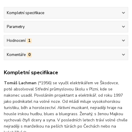
Kompletní specifikace
Parametry
Hodnocení
1
Komentáře
0
Kompletní specifikace
Tomáš Lachman
(*1956) se vyučil elektrikářem ve Škodovce,
poté absolvoval Střední průmyslovou školu v Plzni, kde se
nakonec usadil. Povoláním projektant a elektrikář, od roku 1997
jako podnikatel na volné noze. Od mládí miluje vysokohorskou
turistiku, běh a horolezectví. Aktivní muzikant, nejraději hraje na
housle irskou hudbu, blues a bluegrass. Ženatý, s ženou Majkou
vychovali čtyři dcery a syna. V posledních letech tráví volné chvíle
nejraději s manželkou na peších túrách po Čechách nebo na