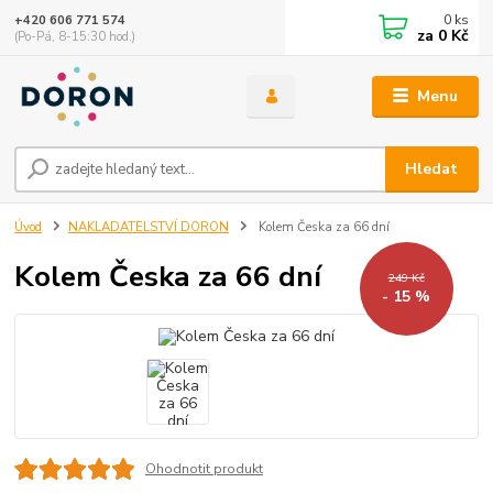
0
ks
+420 606 771 574
za
0 Kč
(Po-Pá, 8-15:30 hod.)
Menu
Hledat
Úvod
NAKLADATELSTVÍ DORON
Kolem Česka za 66 dní
Kolem Česka za 66 dní
249 Kč
- 15 %
Ohodnotit produkt