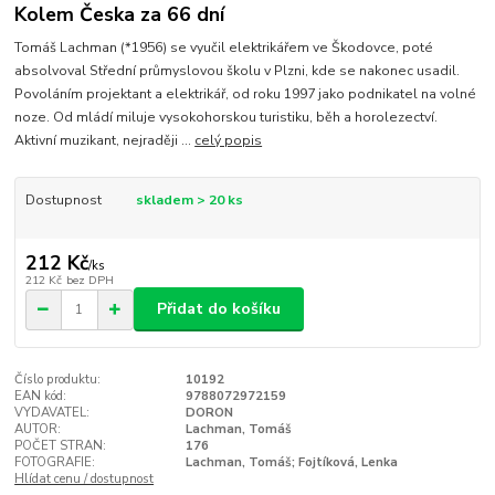
Kolem Česka za 66 dní
Tomáš Lachman (*1956) se vyučil elektrikářem ve Škodovce, poté
absolvoval Střední průmyslovou školu v Plzni, kde se nakonec usadil.
Povoláním projektant a elektrikář, od roku 1997 jako podnikatel na volné
noze. Od mládí miluje vysokohorskou turistiku, běh a horolezectví.
Aktivní muzikant, nejraději ...
celý popis
Dostupnost
skladem > 20 ks
212 Kč
/
ks
212 Kč
bez DPH
Přidat do košíku
Číslo produktu:
10192
EAN kód:
9788072972159
VYDAVATEL:
DORON
AUTOR:
Lachman, Tomáš
POČET STRAN:
176
FOTOGRAFIE:
Lachman, Tomáš; Fojtíková, Lenka
Hlídat cenu / dostupnost