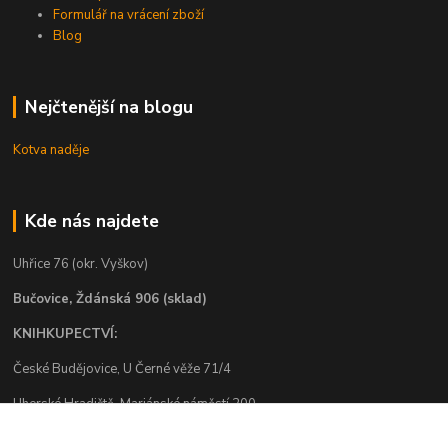
Formulář na vrácení zboží
Blog
Nejčtenější na blogu
Kotva naděje
Kde nás najdete
Uhřice 76 (okr. Vyškov)
Bučovice, Ždánská 906 (sklad)
KNIHKUPECTVÍ:
České Budějovice, U Černé věže 71/4
Uherské Hradiště, Mariánské náměstí 200
Uherský Brod, Mariánské náměstí 13