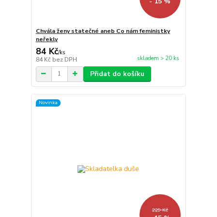
- 15 %
Chvála ženy statečné aneb Co nám feministky
neřekly
84 Kč
/
ks
skladem > 20 ks
84 Kč
bez DPH
Přidat do košíku
Novinka
229 Kč