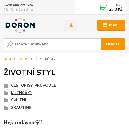
0
ks
+420 606 771 574
za
0 Kč
(Po-Pá, 8-15:30 hod.)
Menu
Hledat
Úvod
KNIHY
ŽIVOTNÍ STYL
ŽIVOTNÍ STYL
CESTOPISY, PRŮVODCE
KUCHAŘKY
CVIČENÍ
SKAUTING
Nejprodávanější