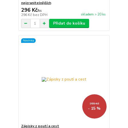
nejzranitelnějších
296 Kč
/
ks
skladem > 20 ks
296 Kč
bez DPH
Přidat do košíku
Novinka
355 Kč
- 15 %
Zápisky z poutí a cest