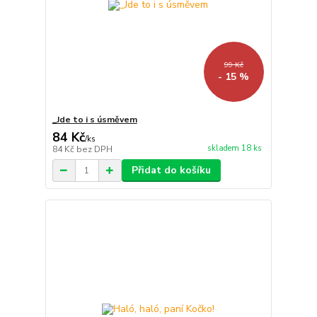
99 Kč
- 15 %
_Jde to i s úsměvem
84 Kč
/
ks
skladem 18 ks
84 Kč
bez DPH
Přidat do košíku