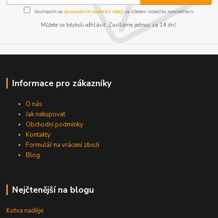
Souhlasím se
zpracováním osobních údajů
za účelem rozesílky newsletteru.
Můžete se kdykoli odhlásit. Zasíláme jednou za 14 dní.
Informace pro zákazníky
O nás
Jak nakupovat
Obchodní podmínky
Kontakty
Formulář na vrácení zboží
Blog
Nejčtenější na blogu
Kotva naděje