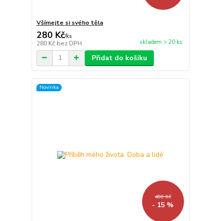
Všímejte si svého těla
280 Kč
/
ks
skladem > 20 ks
280 Kč
bez DPH
Přidat do košíku
Novinka
400 Kč
- 15 %