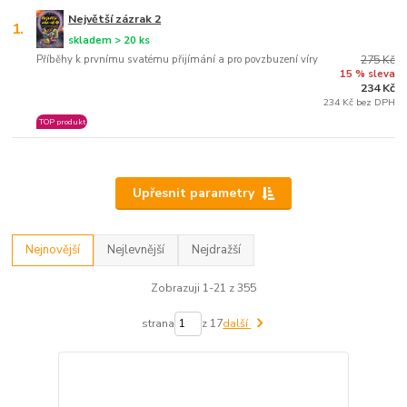
Největší zázrak 2
1.
skladem > 20 ks
Příběhy k prvnímu svatému přijímání a pro povzbuzení víry
275 Kč
15 % sleva
234 Kč
234 Kč bez DPH
TOP produkt
Upřesnit parametry
Nejnovější
Nejlevnější
Nejdražší
Zobrazuji 1-21 z 355
strana
z 17
další