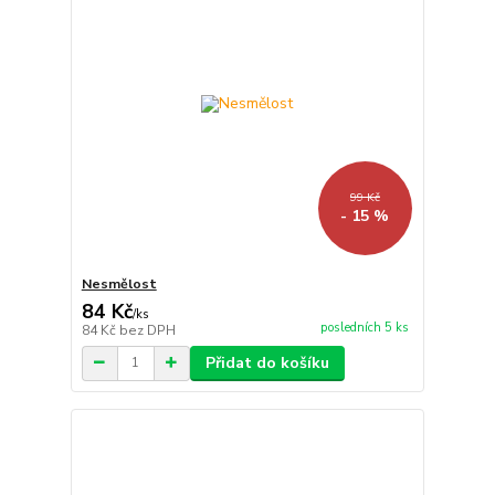
99 Kč
- 15 %
Nesmělost
84 Kč
/
ks
posledních 5 ks
84 Kč
bez DPH
Přidat do košíku