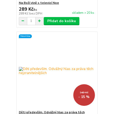
Na Boží vlně s televizí Noe
289 Kč
/
ks
skladem > 20 ks
289 Kč
bez DPH
Přidat do košíku
Novinka
348 Kč
- 15 %
Děti především. Odvážný hlas za práva těch