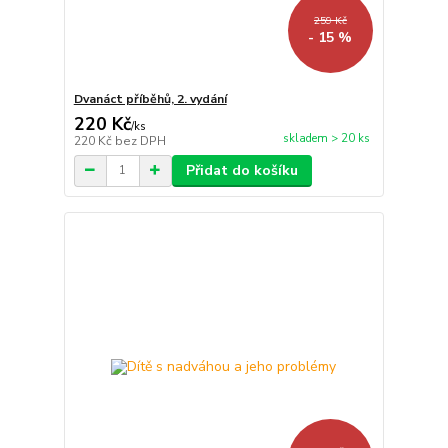
259 Kč
- 15 %
Dvanáct příběhů, 2. vydání
220 Kč
/
ks
skladem > 20 ks
220 Kč
bez DPH
Přidat do košíku