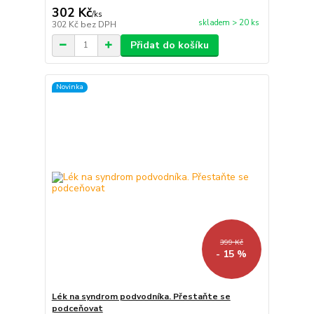
302 Kč
/
ks
skladem > 20 ks
302 Kč
bez DPH
Přidat do košíku
Novinka
399 Kč
- 15 %
Lék na syndrom podvodníka. Přestaňte se
podceňovat