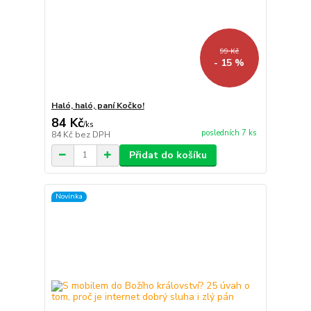
99 Kč
- 15 %
Haló, haló, paní Kočko!
84 Kč
/
ks
posledních 7 ks
84 Kč
bez DPH
Přidat do košíku
Novinka