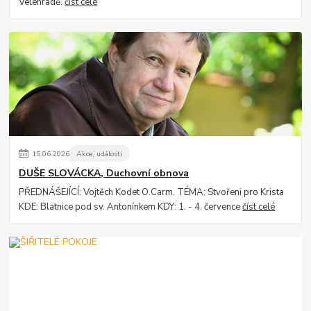
Velehradě.
číst celé
15
.
06
.
2026
Akce, události
DUŠE SLOVÁCKA, Duchovní obnova
PŘEDNÁŠEJÍCÍ: Vojtěch Kodet O.Carm. TÉMA: Stvořeni pro Krista
KDE: Blatnice pod sv. Antonínkem KDY: 1. - 4. července
číst celé