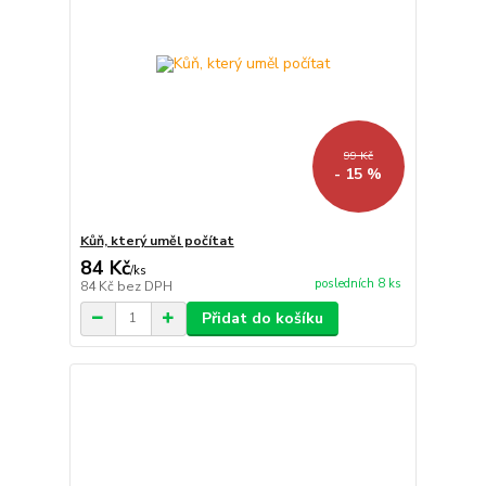
99 Kč
- 15 %
Kůň, který uměl počítat
84 Kč
/
ks
posledních 8 ks
84 Kč
bez DPH
Přidat do košíku