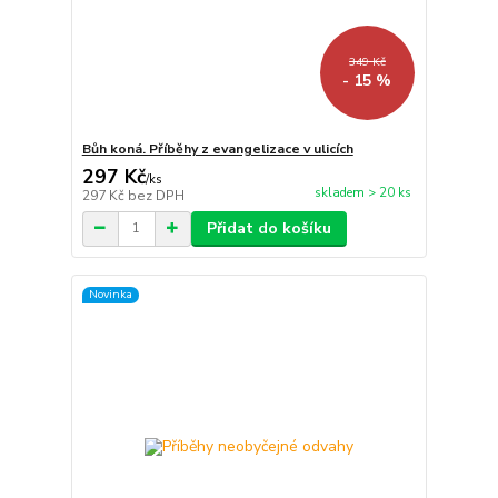
349 Kč
- 15 %
Bůh koná. Příběhy z evangelizace v ulicích
297 Kč
/
ks
skladem > 20 ks
297 Kč
bez DPH
Přidat do košíku
Novinka