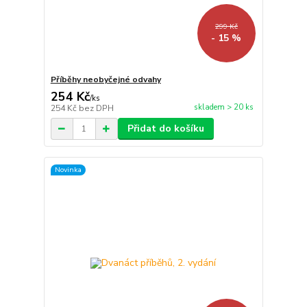
299 Kč
- 15 %
Příběhy neobyčejné odvahy
254 Kč
/
ks
skladem > 20 ks
254 Kč
bez DPH
Přidat do košíku
Novinka