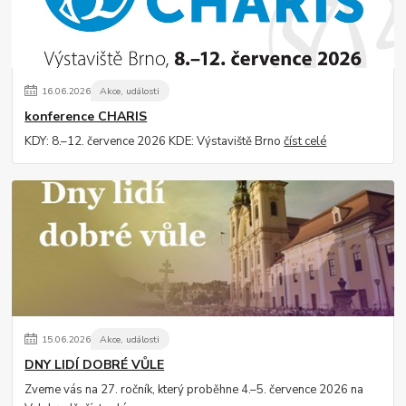
16
.
06
.
2026
Akce, události
konference CHARIS
KDY: 8.–12. července 2026 KDE: Výstaviště Brno
číst celé
15
.
06
.
2026
Akce, události
DNY LIDÍ DOBRÉ VŮLE
Zveme vás na 27. ročník, který proběhne 4.–5. července 2026 na