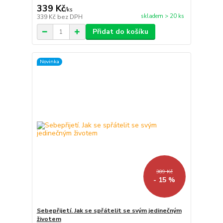
339 Kč
/
ks
skladem > 20 ks
339 Kč
bez DPH
Přidat do košíku
Novinka
389 Kč
- 15 %
Sebepřijetí. Jak se spřátelit se svým jedinečným
životem