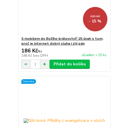
219 Kč
- 15 %
S mobilem do Božího království? 25 úvah o tom,
proč je internet dobrý sluha i zlý pán
186 Kč
/
ks
skladem > 20 ks
186 Kč
bez DPH
Přidat do košíku
Novinka