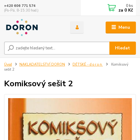
0
ks
+420 606 771 574
za
0 Kč
(Po-Pá, 8-15:30 hod.)
Menu
Hledat
Úvod
NAKLADATELSTVÍ DORON
DĚTSKÉ - d o r o n
Komiksový
sešit 2
Komiksový sešit 2