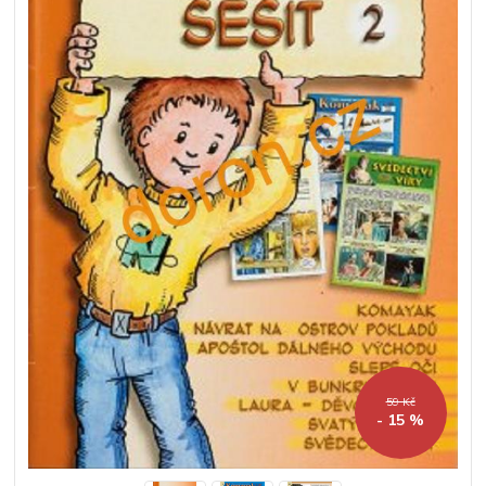
59 Kč
- 15 %