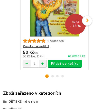
59 Kč
- 15 %
4 hodnocení
Komiksový sešit 1
Komiksový s
50 Kč
50 Kč
/
ks
/
ks
na dotaz 1 ks
50 Kč
bez DPH
50 Kč
bez D
Přidat do košíku
Zboží zařazeno v kategoriích
DĚTSKÉ - d o r o n