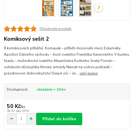
Ohodnotit produkt
Komiksový sešit 2
8 komiksových příběhů: Komayak – příběh misionáře mezi Eskymáky
Apoštol Dálného východu – život svatého Františka Xaverského V bunkru
hladu – mučednictví svatého Maxmiliána Kolbeho Svatý Florián –
svědectví důstojníka římské armády Návrat na ostrov pokladů –
prázdninové dobrodružství Slepé oči – ze...
celý popis
Dostupnost
skladem > 20 ks
50 Kč
/
ks
50 Kč
bez DPH
Přidat do košíku