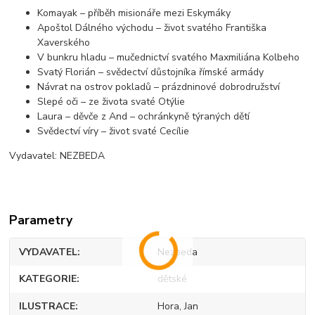
Komayak – příběh misionáře mezi Eskymáky
Apoštol Dálného východu – život svatého Františka
Xaverského
V bunkru hladu – mučednictví svatého Maxmiliána Kolbeho
Svatý Florián – svědectví důstojníka římské armády
Návrat na ostrov pokladů – prázdninové dobrodružství
Slepé oči – ze života svaté Otýlie
Laura – děvče z And – ochránkyně týraných dětí
Svědectví víry – život svaté Cecílie
Vydavatel: NEZBEDA
Parametry
VYDAVATEL
Nezbeda
KATEGORIE
dětské
ILUSTRACE
Hora, Jan