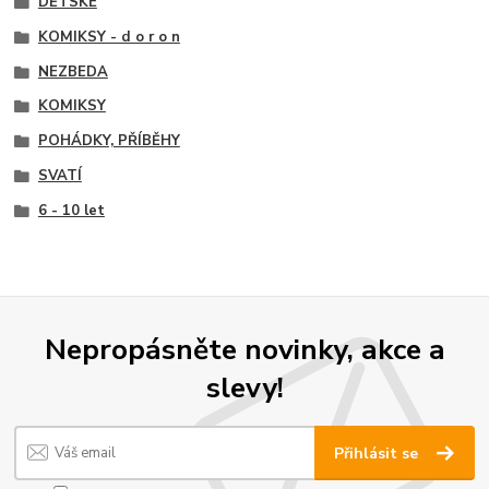
DĚTSKÉ
KOMIKSY - d o r o n
NEZBEDA
KOMIKSY
POHÁDKY, PŘÍBĚHY
SVATÍ
6 - 10 let
Nepropásněte novinky, akce a
slevy!
Přihlásit se