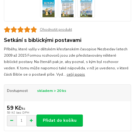
Ohodnotit produkt
Setkání s biblickými postavami
Příběhy, které vyšly v dětském křesťanském časopise Nezbedav letech
2009 až 2015 Formou rozhovorů jsou zde představovány některé
biblické postavy. Na čtenáři pak je, aby poznal, s kým byl rozhovor
veden. K tomu může napomoci také nápověda, v níž je uvedeno, v které
části Bible se o postavě píše. Vyd...
celý popis
Dostupnost
skladem > 20 ks
59 Kč
/
ks
59 Kč
bez DPH
Přidat do košíku