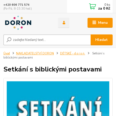
0
ks
+420 606 771 574
za
0 Kč
(Po-Pá, 8-15:30 hod.)
Menu
Hledat
Úvod
NAKLADATELSTVÍ DORON
DĚTSKÉ - d o r o n
Setkání s
biblickými postavami
Setkání s biblickými postavami