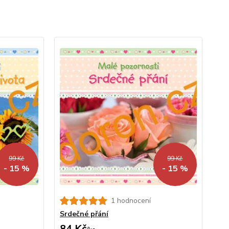
99 Kč
99 Kč
- 15 %
- 15 %
1 hodnocení
Srdečné přání
84 Kč