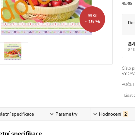
popis
99 Kč
- 15 %
Dos
84
84 
Číslo p
VYDAV
POČET
Hlídat 
etní specifikace
Parametry
Hodnocení
2
tní specifikace