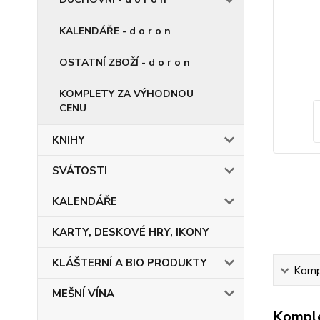
KALENDÁŘE - d o r o n
OSTATNÍ ZBOŽÍ - d o r o n
KOMPLETY ZA VÝHODNOU
CENU
KNIHY
SVÁTOSTI
KALENDÁŘE
KARTY, DESKOVÉ HRY, IKONY
KLÁŠTERNÍ A BIO PRODUKTY
Kompl
MEŠNÍ VÍNA
Komple