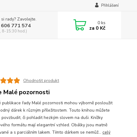
Přihlášení
 si rady? Zavolejte.
0
ks
 606 771 574
za
0 Kč
, 8-15:30 hod.)
Ohodnotit produkt
e Malé pozornosti
 publikace řady Malé pozornosti mohou výborně posloužit
hodný dárek k různým příležitostem. Touto knihou můžete
, povzbudit, či pohladit hezkým slovem na duši. Knížky
ového formátu mají elegantní vzhled. Obálky jsou matně
vané a s parciálním lakem. Tímto dárkem se nemůž...
celý