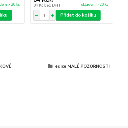
/
ks
dem > 20 ks
skladem > 20 ks
84 Kč
bez DPH
šíku
Přidat do košíku
KOVÉ
edice MALÉ POZORNOSTI