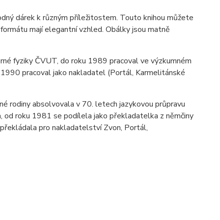
odný dárek k různým příležitostem. Touto knihou můžete
 formátu mají elegantní vzhled. Obálky jsou matně
derné fyziky ČVUT, do roku 1989 pracoval ve výzkumném
u 1990 pracoval jako nakladatel (Portál, Karmelitánské
é rodiny absolvovala v 70. letech jazykovou průpravu
a, od roku 1981 se podílela jako překladatelka z němčiny
překládala pro nakladatelství Zvon, Portál,