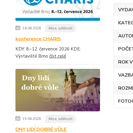
VYDA
KATE
16.06.2026
Akce, události
AUTO
konference CHARIS
POČE
KDY: 8.–12. července 2026 KDE:
Výstaviště Brno
číst celé
ROK V
VAZB
ROZM
FOTO
15.06.2026
Akce, události
DNY LIDÍ DOBRÉ VŮLE