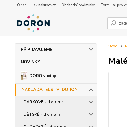
O nás
Jak nakupovat
Obchodní podmínky
Formulář pro vr
Úvod
PŘIPRAVUJEME
Malé
NOVINKY
DORONoviny
NAKLADATELSTVÍ DORON
DÁRKOVÉ - d o r o n
DĚTSKÉ - d o r o n
DUCHOVNÍ - d o r o n