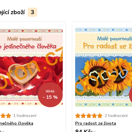
jící zboží
3
99 Kč
- 15 %
1 hodnocení
2 hodnocení
inečného člověka
Pro radost ze života
84 Kč