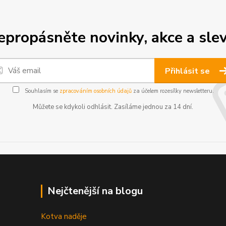
epropásněte novinky, akce a slev
Přihlásit se
Souhlasím se
zpracováním osobních údajů
za účelem rozesílky newsletteru.
Můžete se kdykoli odhlásit. Zasíláme jednou za 14 dní.
Nejčtenější na blogu
Kotva naděje