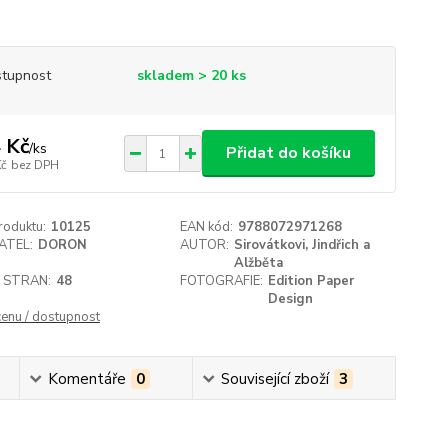
tupnost
skladem > 20 ks
 Kč
/
ks
Přidat do košíku
Kč
bez DPH
roduktu:
10125
EAN kód:
9788072971268
ATEL:
DORON
AUTOR:
Sirovátkovi, Jindřich a
Alžběta
 STRAN:
48
FOTOGRAFIE:
Edition Paper
Design
cenu / dostupnost
Komentáře
0
Související zboží
3