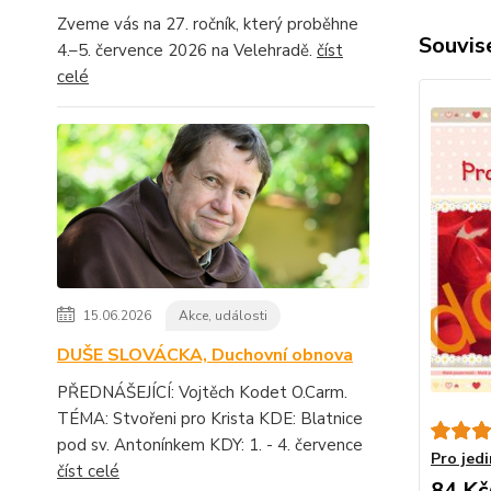
Zveme vás na 27. ročník, který proběhne
Souvise
4.–5. července 2026 na Velehradě.
číst
celé
15.06.2026
Akce, události
DUŠE SLOVÁCKA, Duchovní obnova
PŘEDNÁŠEJÍCÍ: Vojtěch Kodet O.Carm.
TÉMA: Stvořeni pro Krista KDE: Blatnice
pod sv. Antonínkem KDY: 1. - 4. července
Pro jed
číst celé
84 Kč