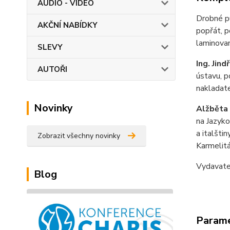
AUDIO - VIDEO
Drobné p
AKČNÍ NABÍDKY
popřát, p
laminova
SLEVY
Ing. Jind
AUTOŘI
ústavu, p
nakladate
Novinky
Alžběta 
na Jazyko
a italšti
Zobrazit všechny novinky
Karmelitá
Vydavat
Blog
Param