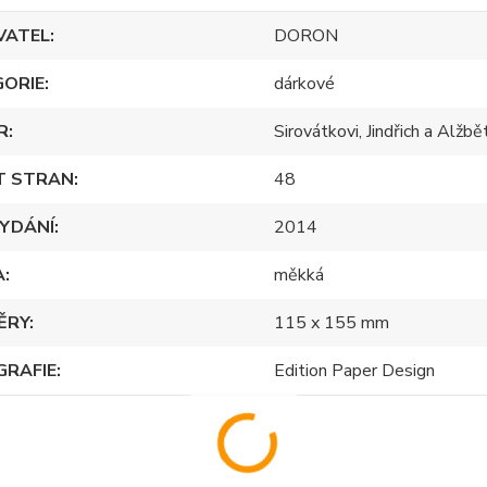
VATEL
DORON
GORIE
dárkové
R
Sirovátkovi, Jindřich a Alžbě
T STRAN
48
YDÁNÍ
2014
A
měkká
ĚRY
115 x 155 mm
GRAFIE
Edition Paper Design