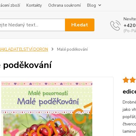
ácení zboží
Kontakty
Ochrana soukromí
Blog
Nevíte
Hledat
+420
(Po-Pá
NAKLADATELSTVÍ DORON
Malé poděkování
 poděkování
edic
Drobné
jako v
popřát
čtverc
lamino