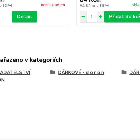
/
ks
/
ks
není skladem
skla
z DPH
84 Kč
bez DPH
Detail
Přidat do ko
zařazeno v kategoriích
ADATELSTVÍ
DÁRKOVÉ - d o r o n
DÁR
ON