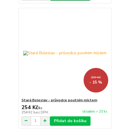
299 Kč
- 15 %
Stará Boleslav - průvodce poutním místem
254 Kč
/
ks
skladem > 20 ks
254 Kč
bez DPH
Přidat do košíku