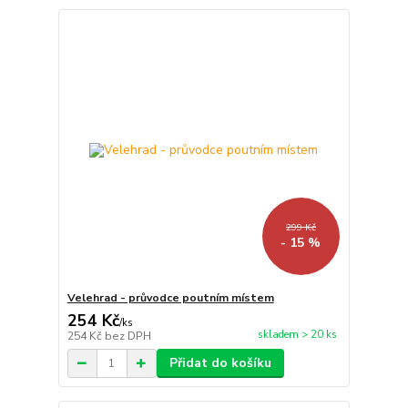
299 Kč
- 15 %
Velehrad - průvodce poutním místem
254 Kč
/
ks
skladem > 20 ks
254 Kč
bez DPH
Přidat do košíku