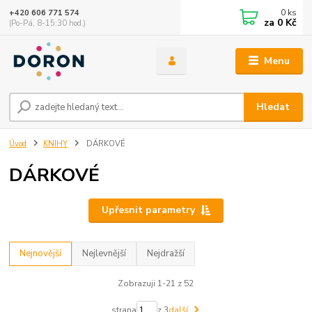
0
ks
+420 606 771 574
za
0 Kč
(Po-Pá, 8-15:30 hod.)
Menu
Hledat
Úvod
KNIHY
DÁRKOVÉ
DÁRKOVÉ
Upřesnit parametry
Nejnovější
Nejlevnější
Nejdražší
Zobrazuji 1-21 z 52
strana
z 3
další