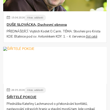
15
.
06
.
2026
Akce, události
DUŠE SLOVÁCKA, Duchovní obnova
PŘEDNÁŠEJÍCÍ: Vojtěch Kodet O.Carm. TÉMA: Stvořeni pro Krista
KDE: Blatnice pod sv. Antonínkem KDY: 1. - 4. července
číst celé
28
.
05
.
2026
Akce, události
ŠIŘITELÉ POKOJE
Přednáška Kateřiny Lachmanové o překonávání konfliktů,
nastavování zdravých hranic a stavění mostů tam, kde vznikají