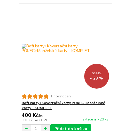
567 Kč
- 29 %
1 hodnocení
Boží karty+Koverzační karty POKEC+Manželské
karty - KOMPLET
400 Kč
/
ks
skladem > 20 ks
331 Kč
bez DPH
Přidat do košíku