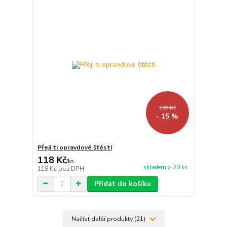
139 Kč
- 15 %
Přeji ti opravdové štěstí
118 Kč
/
ks
skladem > 20 ks
118 Kč
bez DPH
Přidat do košíku
Načíst další produkty (21)