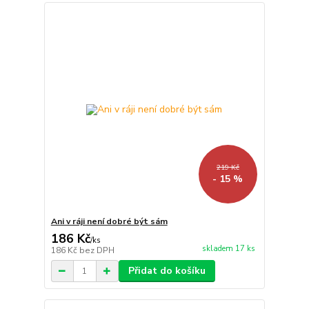
219 Kč
- 15 %
Ani v ráji není dobré být sám
186 Kč
/
ks
skladem 17 ks
186 Kč
bez DPH
Přidat do košíku