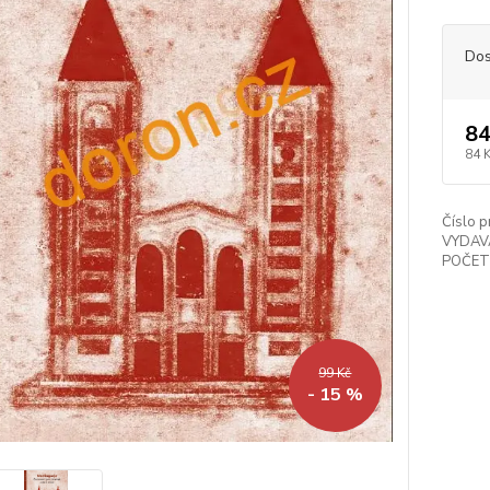
Dos
84
84 
Číslo p
VYDAV
POČET
99 Kč
- 15 %