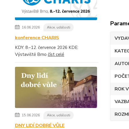
Param
16.06.2026
Akce, události
konference CHARIS
VYDA
KDY: 8.–12. července 2026 KDE:
KATE
Výstaviště Brno
číst celé
AUTO
POČE
ROK V
VAZB
ROZM
15.06.2026
Akce, události
DNY LIDÍ DOBRÉ VŮLE