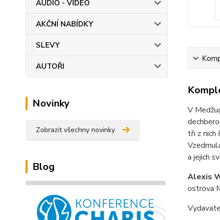
AUDIO - VIDEO
AKČNÍ NABÍDKY
SLEVY
Kompl
AUTOŘI
Komple
Novinky
V Medžugo
dechberou
Zobrazit všechny novinky
tři z nic
Vzedmula 
a jejich 
Blog
Alexis 
ostrova M
Vydavat