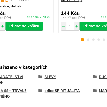
2 hodnocení
Kotva naděje
srdce, dotisk
č
144 Kč
/
ks
/
ks
skladem > 20 ks
skla
ez DPH
144 Kč
bez DPH
Přidat do košíku
Přidat do ko
zařazeno v kategoriích
ADATELSTVÍ
SLEVY
DUCH
ON
ZA 99 – TRVALE
edice SPIRITUALITA
MAR
NĚNO