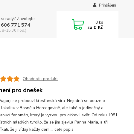
Přihlášení
 si rady? Zavolejte.
0
ks
 606 771 574
za
0 Kč
, 8-15:30 hod.)
Ohodnotit produkt
ení pro dnešek
ugorji se probouzí křesťanská víra. Nejedná se pouze o
 lokalitu v Bosně a Hercegovině, ale také o jedinečný a
roucí fenomén, který je výzvou pro církev i svět. Od roku 1981
stních mladých tvrdilo, že se jim zjevila Panna Maria, a tři
íkali, že ji vídají každý den! ...
celý popis