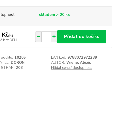
tupnost
skladem > 20 ks
 Kč
/
ks
Přidat do košíku
Kč
bez DPH
roduktu:
10205
EAN kód:
9788072972289
ATEL:
DORON
AUTOR:
Wiehe, Alexis
 STRAN:
208
Hlídat cenu / dostupnost