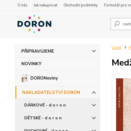
O nás
Jak nakupovat
Obchodní podmínky
Formulář pro vr
Úvod
PŘIPRAVUJEME
Medž
NOVINKY
DORONoviny
NAKLADATELSTVÍ DORON
DÁRKOVÉ - d o r o n
DĚTSKÉ - d o r o n
DUCHOVNÍ - d o r o n