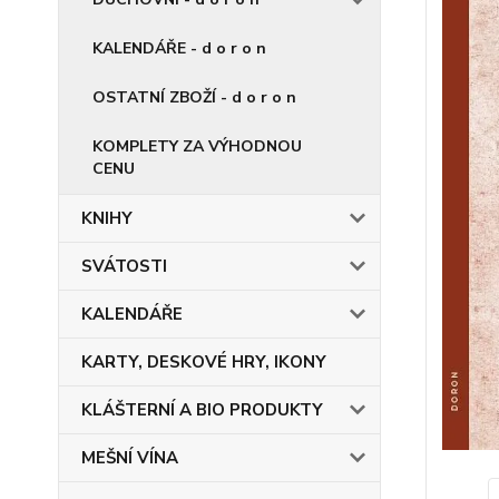
KALENDÁŘE - d o r o n
OSTATNÍ ZBOŽÍ - d o r o n
KOMPLETY ZA VÝHODNOU
CENU
KNIHY
SVÁTOSTI
KALENDÁŘE
KARTY, DESKOVÉ HRY, IKONY
KLÁŠTERNÍ A BIO PRODUKTY
MEŠNÍ VÍNA