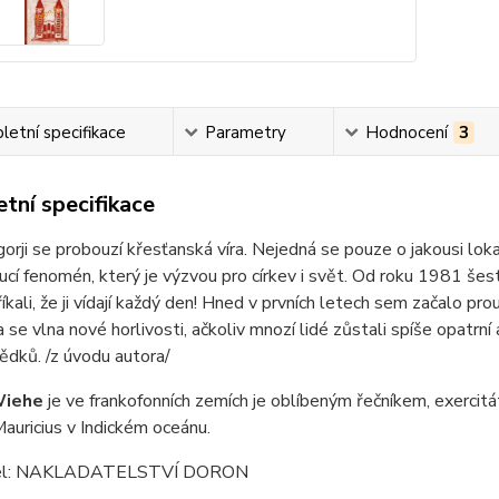
etní specifikace
Parametry
Hodnocení
3
tní specifikace
rji se probouzí křesťanská víra. Nejedná se pouze o jakousi loka
cí fenomén, který je výzvou pro církev i svět. Od roku 1981 šest 
h říkali, že ji vídají každý den! Hned v prvních letech sem začalo 
se vlna nové horlivosti, ačkoliv mnozí lidé zůstali spíše opatrní 
svědků. /z úvodu autora/
Wiehe
je ve frankofonních zemích je oblíbeným řečníkem, exercit
auricius v Indickém oceánu.
el: NAKLADATELSTVÍ DORON