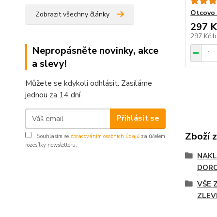
Otcovo 
Zobrazit všechny články
297 K
297 Kč
b
Nepropásněte novinky, akce
a slevy!
Můžete se kdykoli odhlásit. Zasíláme
jednou za 14 dní.
Přihlásit se
Zboží 
Souhlasím se
zpracováním osobních údajů
za účelem
rozesílky newsletteru.
NAKL
DOR
VŠE 
ZLEV