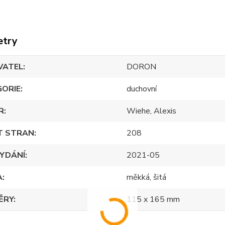
etry
VATEL
DORON
GORIE
duchovní
R
Wiehe, Alexis
T STRAN
208
YDÁNÍ
2021-05
A
měkká, šitá
ĚRY
115 x 165 mm