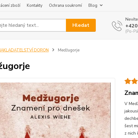
ácení zboží
Kontakty
Ochrana soukromí
Blog
Nevíte
Hledat
+420
(Po-Pá
NAKLADATELSTVÍ DORON
Medžugorje
ugorje
Znam
V Medž
jakousi
dechbe
šest mí
z nich ř