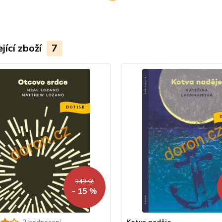
jící zboží
7
349 Kč
- 15 %