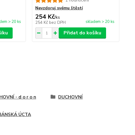
1 hodnocení
Vý
Nevzdoruj svému štěstí
254 Kč
1
/
ks
dem > 20 ks
skladem > 20 ks
254 Kč
bez DPH
16
šíku
Přidat do košíku
OVNÍ - d o r o n
DUCHOVNÍ
IÁNSKÁ ÚCTA