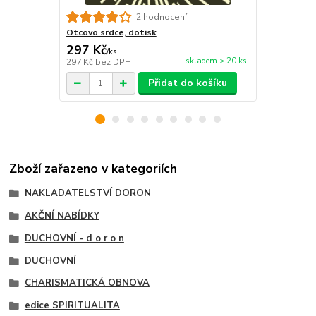
Kotva naděj
2 hodnocení
Otcovo srdce, dotisk
297 Kč
144 Kč
/
ks
/
ks
skladem > 20 ks
297 Kč
bez DPH
144 Kč
bez 
Přidat do košíku
Zboží zařazeno v kategoriích
NAKLADATELSTVÍ DORON
AKČNÍ NABÍDKY
DUCHOVNÍ - d o r o n
DUCHOVNÍ
CHARISMATICKÁ OBNOVA
edice SPIRITUALITA