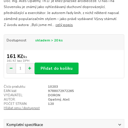
Doc. Ing. Aleš Opatrný, Th.D. je kněz pražské arcidiecéze. U nás i na
Slovensku je známý jako vyhledávaný duchovní doprovázející,
přednášející a exercitátor. Je autorem řady knih, z nichž některé napsal
záměrně popularizačním stylem – jako právě vydávané Výzvy stárnutí.
Z úvodu autora: „Byli jsme ml...
celý popis
Dostupnost
skladem > 20 ks
161 Kč
/
ks
161 Kč
bez DPH
Přidat do košíku
Číslo produktu:
10203
EAN kód:
9788072972265
VYDAVATEL:
DORON
AUTOR:
Opatrný, Aleš
POČET STRAN:
120
Hlídat cenu / dostupnost
Kompletní specifikace