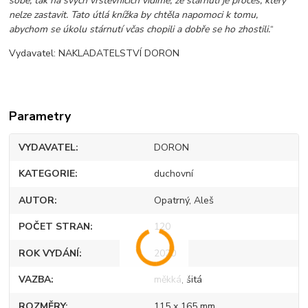
sobě, tak na svých vrstevnících vidíme, že stárnutí je proces, který
nelze zastavit. Tato útlá knížka by chtěla napomoci k tomu,
abychom se úkolu stárnutí včas chopili a dobře se ho zhostili.
“
Vydavatel: NAKLADATELSTVÍ DORON
Parametry
VYDAVATEL
DORON
KATEGORIE
duchovní
AUTOR
Opatrný, Aleš
POČET STRAN
120
ROK VYDÁNÍ
2020
VAZBA
měkká, šitá
ROZMĚRY
115 x 165 mm