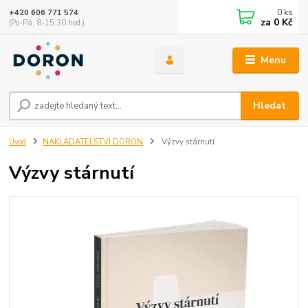
0
ks
+420 606 771 574
za
0 Kč
(Po-Pá, 8-15:30 hod.)
Menu
Hledat
Úvod
NAKLADATELSTVÍ DORON
Výzvy stárnutí
Výzvy stárnutí