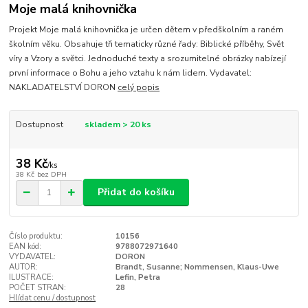
Moje malá knihovnička
Projekt Moje malá knihovnička je určen dětem v předškolním a raném
školním věku. Obsahuje tři tematicky různé řady: Biblické příběhy, Svět
víry a Vzory a světci. Jednoduché texty a srozumitelné obrázky nabízejí
první informace o Bohu a jeho vztahu k nám lidem. Vydavatel:
NAKLADATELSTVÍ DORON
celý popis
Dostupnost
skladem > 20 ks
38 Kč
/
ks
38 Kč
bez DPH
Přidat do košíku
Číslo produktu:
10156
EAN kód:
9788072971640
VYDAVATEL:
DORON
AUTOR:
Brandt, Susanne; Nommensen, Klaus-Uwe
ILUSTRACE:
Lefin, Petra
POČET STRAN:
28
Hlídat cenu / dostupnost