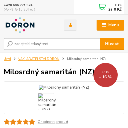
0
ks
+420 606 771 574
za
0 Kč
(Po-Pá, 8-15:30 hod.)
Menu
Hledat
Úvod
NAKLADATELSTVÍ DORON
Milosrdný samaritán (NZ)
Milosrdný samaritán (NZ)
45 Kč
- 16 %
Ohodnotit produkt