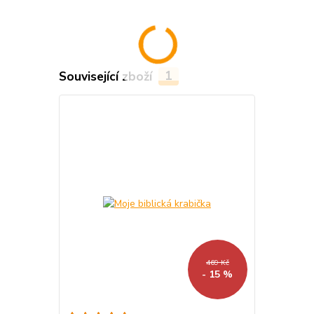
Související zboží
1
469 Kč
- 15 %