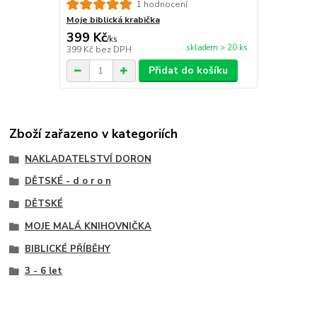
1 hodnocení
Moje biblická krabička
399 Kč
/
ks
skladem > 20 ks
399 Kč
bez DPH
Přidat do košíku
Zboží zařazeno v kategoriích
NAKLADATELSTVÍ DORON
DĚTSKÉ - d o r o n
DĚTSKÉ
MOJE MALÁ KNIHOVNIČKA
BIBLICKÉ PŘÍBĚHY
3 - 6 let