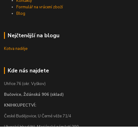
Kontakty
Formulář na vrácení zboží
Blog
Nejčtenější na blogu
Kotva naděje
Kde nás najdete
Uhřice 76 (okr. Vyškov)
Bučovice, Ždánská 906 (sklad)
KNIHKUPECTVÍ:
České Budějovice, U Černé věže 71/4
Uherské Hradiště, Mariánské náměstí 200
Uherský Brod, Mariánské náměstí 13