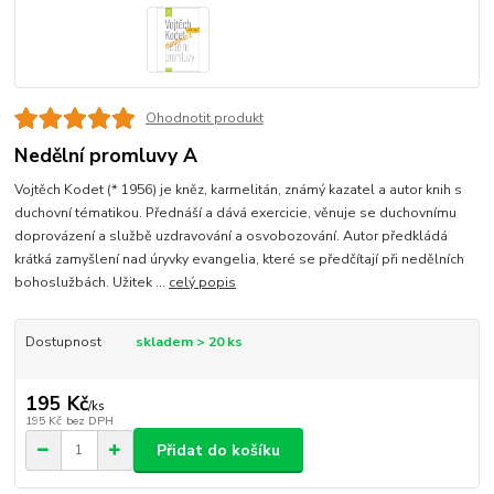
Ohodnotit produkt
Nedělní promluvy A
Vojtěch Kodet (* 1956) je kněz, karmelitán, známý kazatel a autor knih s
duchovní tématikou. Přednáší a dává exercicie, věnuje se duchovnímu
doprovázení a službě uzdravování a osvobozování. Autor předkládá
krátká zamyšlení nad úryvky evangelia, které se předčítají při nedělních
bohoslužbách. Užitek ...
celý popis
Dostupnost
skladem > 20 ks
195 Kč
/
ks
195 Kč
bez DPH
Přidat do košíku