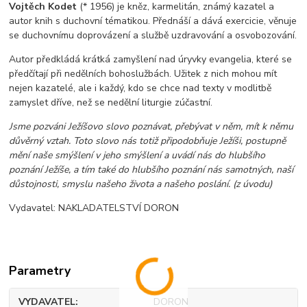
Vojtěch Kodet
(* 1956) je kněz, karmelitán, známý kazatel a
autor knih s duchovní tématikou. Přednáší a dává exercicie, věnuje
se duchovnímu doprovázení a službě uzdravování a osvobozování.
Autor předkládá krátká zamyšlení nad úryvky evangelia, které se
předčítají při nedělních bohoslužbách. Užitek z nich mohou mít
nejen kazatelé, ale i každý, kdo se chce nad texty v modlitbě
zamyslet dříve, než se nedělní liturgie zúčastní.
Jsme pozváni Ježíšovo slovo poznávat, přebývat v něm, mít k němu
důvěrný vztah. Toto slovo nás totiž připodobňuje Ježíši, postupně
mění naše smýšlení v jeho smýšlení a uvádí nás do hlubšího
poznání Ježíše, a tím také do hlubšího poznání nás samotných, naší
důstojnosti, smyslu našeho života a našeho poslání. (z úvodu)
Vydavatel: NAKLADATELSTVÍ DORON
Parametry
VYDAVATEL
DORON