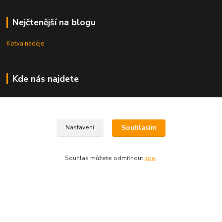
Nejčtenější na blogu
Kotva naděje
Kde nás najdete
Uhřice 76 (okr. Vyškov)
Bučovice, Ždánská 906 (sklad)
Souhlasím
Nastavení
KNIHKUPECTVÍ:
České Budějovice, U Černé věže 71/4
Souhlas můžete odmítnout
zde
.
Uherské Hradiště, Mariánské náměstí 200
Uherský Brod, Mariánské náměstí 13