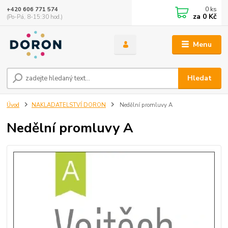
0
ks
+420 606 771 574
za
0 Kč
(Po-Pá, 8-15:30 hod.)
Menu
Hledat
Úvod
NAKLADATELSTVÍ DORON
Nedělní promluvy A
Nedělní promluvy A