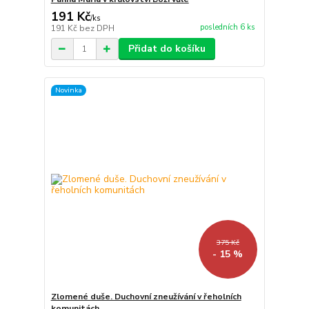
191 Kč
/
ks
posledních 6 ks
191 Kč
bez DPH
Přidat do košíku
Novinka
375 Kč
- 15 %
Zlomené duše. Duchovní zneužívání v řeholních
komunitách