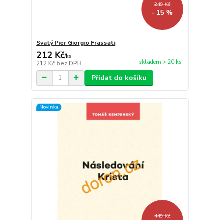
249 Kč
- 15 %
Svatý Pier Giorgio Frassati
212 Kč
/
ks
skladem > 20 ks
212 Kč
bez DPH
Přidat do košíku
Novinka
449 Kč