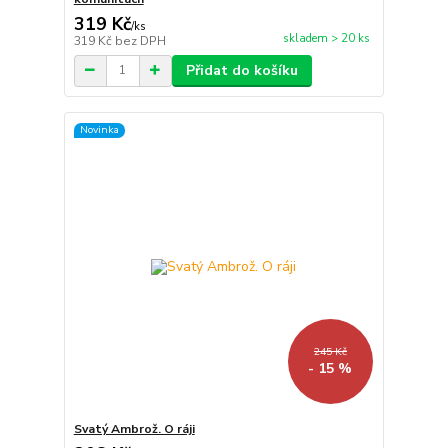
319 Kč
/
ks
skladem > 20 ks
319 Kč
bez DPH
Přidat do košíku
Novinka
245 Kč
- 15 %
Svatý Ambrož. O ráji