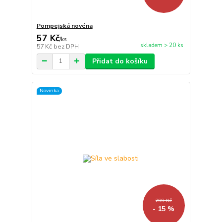
Pompejská novéna
57 Kč
/
ks
skladem > 20 ks
57 Kč
bez DPH
Přidat do košíku
Novinka
299 Kč
- 15 %