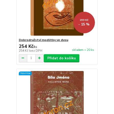
299 Kč
- 15 %
Dobrodružství modlitby ve dvou
254 Kč
/
ks
skladem > 20 ks
254 Kč
bez DPH
Přidat do košíku
Novinka