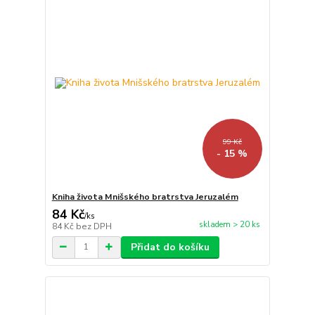
99 Kč
- 15 %
Kniha života Mnišského bratrstva Jeruzalém
84 Kč
/
ks
skladem > 20 ks
84 Kč
bez DPH
Přidat do košíku