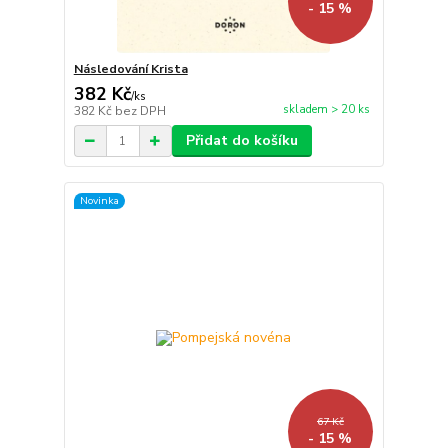
- 15 %
Následování Krista
382 Kč
/
ks
skladem > 20 ks
382 Kč
bez DPH
Přidat do košíku
Novinka
67 Kč
- 15 %