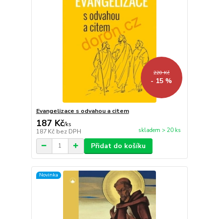
220 Kč
- 15 %
Evangelizace s odvahou a citem
187 Kč
/
ks
skladem > 20 ks
187 Kč
bez DPH
Přidat do košíku
Novinka