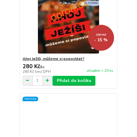
329 Kč
- 15 %
Ahoj Ježíši, můžeme si popovídat?
280 Kč
/
ks
skladem > 20 ks
280 Kč
bez DPH
Přidat do košíku
Novinka