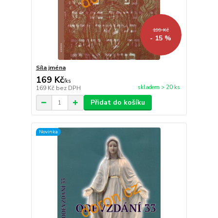
199 Kč
- 15 %
Síla jména
169 Kč
/
ks
skladem > 20 ks
169 Kč
bez DPH
Přidat do košíku
Novinka