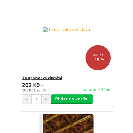
238 Kč
- 15 %
To opravdové zůstává
202 Kč
/
ks
skladem > 20 ks
202 Kč
bez DPH
Přidat do košíku