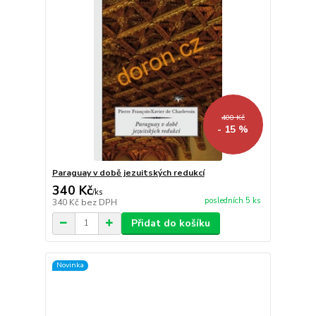
400 Kč
- 15 %
Paraguay v době jezuitských redukcí
340 Kč
/
ks
posledních 5 ks
340 Kč
bez DPH
Přidat do košíku
Novinka