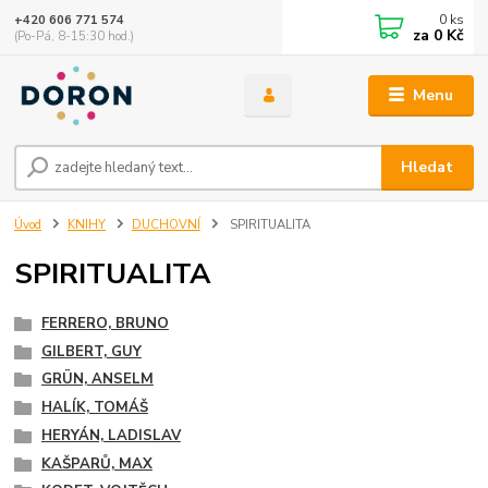
0
ks
+420 606 771 574
za
0 Kč
(Po-Pá, 8-15:30 hod.)
Menu
Hledat
Úvod
KNIHY
DUCHOVNÍ
SPIRITUALITA
SPIRITUALITA
FERRERO, BRUNO
GILBERT, GUY
GRÜN, ANSELM
HALÍK, TOMÁŠ
HERYÁN, LADISLAV
KAŠPARŮ, MAX