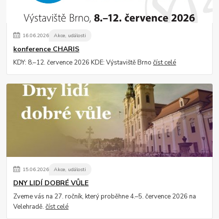
16
.
06
.
2026
Akce, události
konference CHARIS
KDY: 8.–12. července 2026 KDE: Výstaviště Brno
číst celé
15
.
06
.
2026
Akce, události
DNY LIDÍ DOBRÉ VŮLE
Zveme vás na 27. ročník, který proběhne 4.–5. července 2026 na
Velehradě.
číst celé