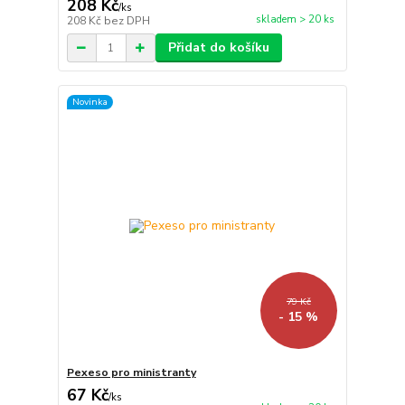
208 Kč
/
ks
skladem > 20 ks
208 Kč
bez DPH
Přidat do košíku
Novinka
79 Kč
- 15 %
Pexeso pro ministranty
67 Kč
/
ks