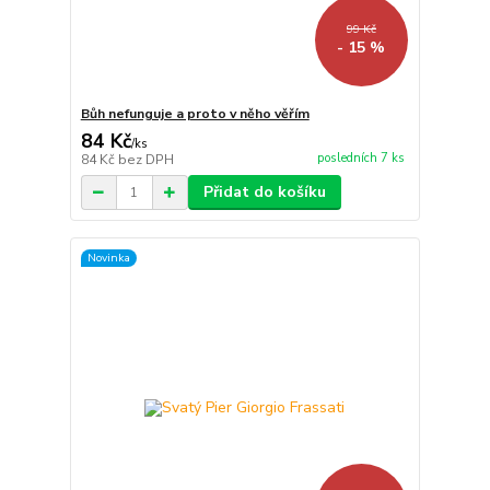
99 Kč
- 15 %
Bůh nefunguje a proto v něho věřím
84 Kč
/
ks
posledních 7 ks
84 Kč
bez DPH
Přidat do košíku
Novinka