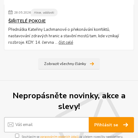
28
.
05
.
2026
Akce, události
ŠIŘITELÉ POKOJE
Přednáška Kateřiny Lachmanové o překonávání konfliktů,
nastavování zdravých hranic a stavění mostů tam, kde vznikají
rozbroje. KDY: 14. června ...
číst celé
Zobrazit všechny články
Nepropásněte novinky, akce a
slevy!
Přihlásit se
Souhlasím se
zpracováním osobních údajů
za účelem rozesílky newsletteru.