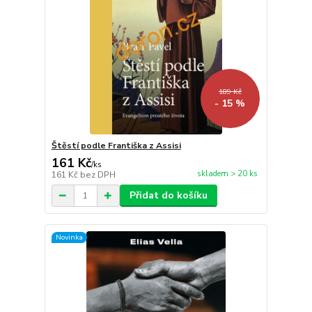
189 Kč
- 15 %
Štěstí podle Františka z Assisi
161 Kč
/
ks
skladem > 20 ks
161 Kč
bez DPH
Přidat do košíku
Novinka