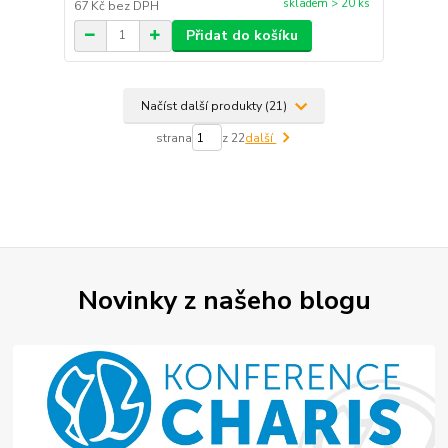
skladem > 20 ks
67 Kč
bez DPH
Přidat do košíku
Načíst další produkty (21)
strana
z 22
další
Novinky z našeho blogu