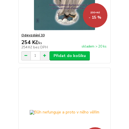
299 Kč
- 15 %
Odevzdání 33
254 Kč
/
ks
skladem > 20 ks
254 Kč
bez DPH
Přidat do košíku