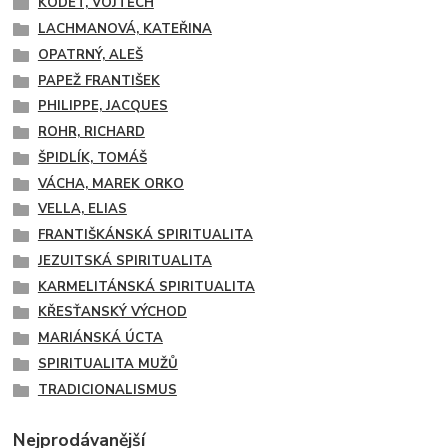
KODET, VOJTĚCH
LACHMANOVÁ, KATEŘINA
OPATRNÝ, ALEŠ
PAPEŽ FRANTIŠEK
PHILIPPE, JACQUES
ROHR, RICHARD
ŠPIDLÍK, TOMÁŠ
VÁCHA, MAREK ORKO
VELLA, ELIAS
FRANTIŠKÁNSKÁ SPIRITUALITA
JEZUITSKÁ SPIRITUALITA
KARMELITÁNSKÁ SPIRITUALITA
KŘESŤANSKÝ VÝCHOD
MARIÁNSKÁ ÚCTA
SPIRITUALITA MUŽŮ
TRADICIONALISMUS
Nejprodávanější