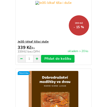
399 Kč
- 15 %
Ježíš-lékař těla i duše
339 Kč
/
ks
skladem > 20 ks
339 Kč
bez DPH
Přidat do košíku
Novinka