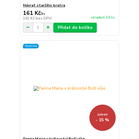
Návrat staršího bratra
161 Kč
/
ks
skladem 16 ks
161 Kč
bez DPH
Přidat do košíku
Novinka
225 Kč
- 15 %
Panna Maria v království Boží vůle