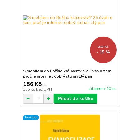
219 Kč
- 15 %
S mobilem do Božího království? 25 úvah o tom,
proč je internet dobrý sluha i zlý pán
186 Kč
/
ks
skladem > 20 ks
186 Kč
bez DPH
Přidat do košíku
Novinka