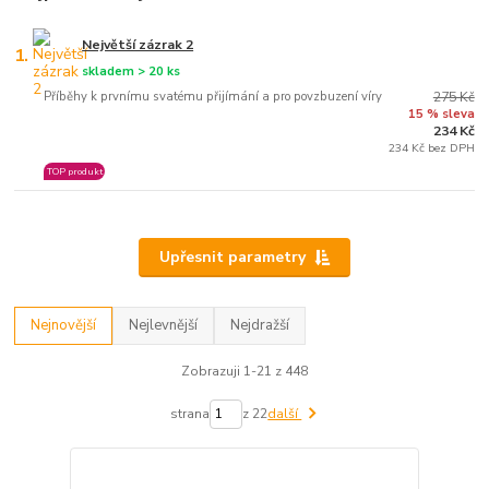
Největší zázrak 2
1.
skladem > 20 ks
Příběhy k prvnímu svatému přijímání a pro povzbuzení víry
275 Kč
15 % sleva
234 Kč
234 Kč bez DPH
TOP produkt
Upřesnit parametry
Nejnovější
Nejlevnější
Nejdražší
Zobrazuji 1-21 z 448
strana
z 22
další