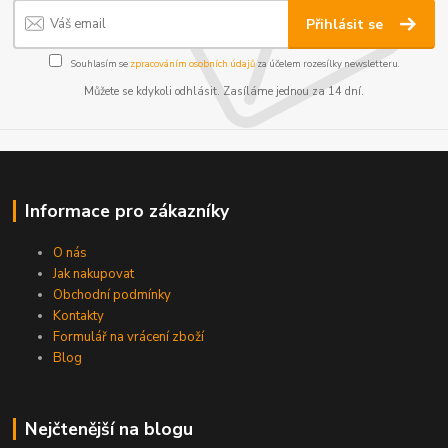
Přihlásit se
Souhlasím se
zpracováním osobních údajů
za účelem rozesílky newsletteru.
Můžete se kdykoli odhlásit. Zasíláme jednou za 14 dní.
Informace pro zákazníky
O nás
Jak nakupovat
Obchodní podmínky
Kontakty
Formulář na vrácení zboží
Blog
Nejčtenější na blogu