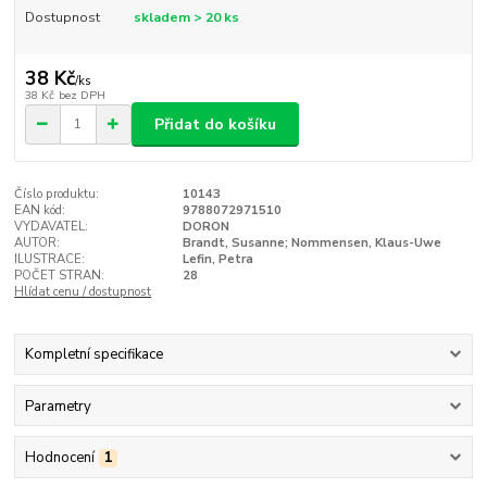
Dostupnost
skladem > 20 ks
38 Kč
/
ks
38 Kč
bez DPH
Přidat do košíku
Číslo produktu:
10143
EAN kód:
9788072971510
VYDAVATEL:
DORON
AUTOR:
Brandt, Susanne; Nommensen, Klaus-Uwe
ILUSTRACE:
Lefin, Petra
POČET STRAN:
28
Hlídat cenu / dostupnost
Kompletní specifikace
Parametry
Hodnocení
1