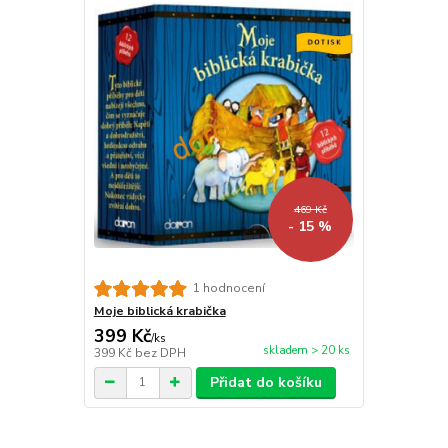
469 Kč
- 15 %
1 hodnocení
Moje biblická krabička
399 Kč
/
ks
skladem > 20 ks
399 Kč
bez DPH
Přidat do košíku