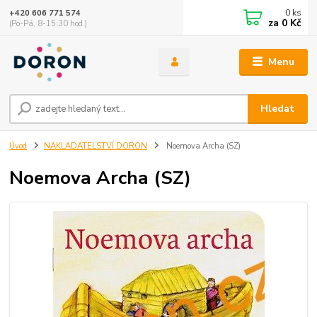
0
ks
+420 606 771 574
za
0 Kč
(Po-Pá, 8-15:30 hod.)
Menu
Hledat
Úvod
NAKLADATELSTVÍ DORON
Noemova Archa (SZ)
Noemova Archa (SZ)