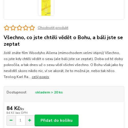
Ohodnotit produkt
Všechno, co jste chtěli vědět o Bohu, a báli jste se
zeptat
Jistě znáte film Woodyho Allena (mimochodem velmi vtipný) Všechno,
co jste kdy chtěli vědět o sexu (ale báli jste se zeptat). Doba od té doby
pokročila, a tak dnes už o sexu vědí všichni všechno. O Bohu však jako by
nevěděl skoro nikdo nic, ví se akorát, že to možná je, nebo tak něco.
Teolog Karl Ra...
celý popis
Dostupnost
skladem > 20 ks
84 Kč
/
ks
84 Kč
bez DPH
Přidat do košíku