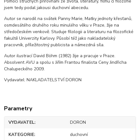
Pomocí stručných přirovnání ze života, literatury, filmu či filozofie
jsem tedy podal jakousi duchovní abecedu.
Autor se narodil na svátek Panny Marie, Matky jednoty křesťanů,
osmdesátého druhého roku minulého věku v Praze, žije na
středočeském venkově. Studuje filologii a literaturu na filozofické
fakultě Univerzity Karlovy. Působí též jako nakladatelský
pracovník, příležitostný publicista a námezdná síla.
Autor ilustrací David Böhm (1982) žije a pracuje v Praze.
Absolvent AVU a spolu s Jiřím Frantou finalista Ceny Jindřicha
Chalupeckého 2009.
Vydavatel: NAKLADATELSTVÍ DORON
Parametry
VYDAVATEL
DORON
KATEGORIE
duchovní