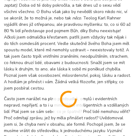
zeptat)
. Doba od té doby pokročila, a tak dnes už o sexu vědí
všichni všechno. O Bohu však jako by nevěděl skoro nikdo nic, ví
se akorát, že to možná je, nebo tak
něco
. Teolog Karl Rahner
vyjádřil dnes již otřepanou, ale pravdivou myšlenku: to, co si 60 až
80 % lidí představuje pod pojmem Bůh, díky Bohu neexistuje!
Ačkoli jsem odmalička křesťanem, patřil jsem vždycky tak nějak i
do těch osmdesáti procent. Vedle skutečně živého Boha jsem měl
spoustu model, které mě nemohly uzdravit – neexistovaly totiž. A
tak jsem často trpěl vnitřními zraněními, neodpuštěním, strachem,
co řeknou druzí lidé, obavami z budoucnosti. Snažil jsem se mít
lásku k druhým, to ano, ale láska k sobě mi poněkud chyběla.
Poznal jsem však osvobození, milosrdenství, pokoj, lásku a radost.
A hodlám je přinést i vám. Žádná velká filozofie, jen střípky, co
jsem posbíral cestou.
Často jsem narážel na plno předsudků, omylů i evidentních
nepravd, nepřijetí, a to i u mimořádně inteligentních a vzdělaných
lidí. Ptal jsem se sám sebe: co je špatně? Proč lidé nemohou věřit?
Proč odmítají zprávu, jež by měla přinášet radost? Uvědomoval
jsem si, že chyba není v obsahu, ale formě. Pochopil jsem, že se
musíme vrátit do středověku, k jednoduchému jazyku
Vyznání
.