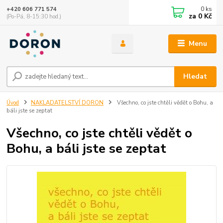
0
ks
+420 606 771 574
za
0 Kč
(Po-Pá, 8-15:30 hod.)
Menu
Hledat
Úvod
NAKLADATELSTVÍ DORON
Všechno, co jste chtěli vědět o Bohu, a
báli jste se zeptat
Všechno, co jste chtěli vědět o
Bohu, a báli jste se zeptat