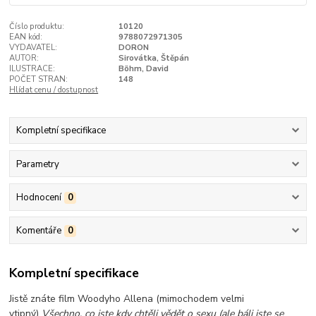
Číslo produktu:
10120
EAN kód:
9788072971305
VYDAVATEL:
DORON
AUTOR:
Sirovátka, Štěpán
ILUSTRACE:
Böhm, David
POČET STRAN:
148
Hlídat cenu / dostupnost
Kompletní specifikace
Parametry
Hodnocení
0
Komentáře
0
Kompletní specifikace
Jistě znáte film Woodyho Allena (mimochodem velmi
vtipný)
Všechno, co jste kdy chtěli vědět o sexu (ale báli jste se