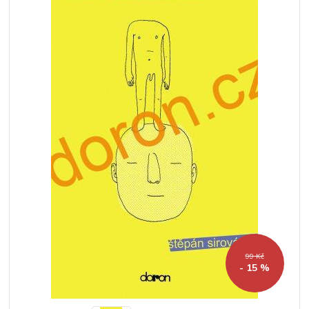
99 Kč
- 15 %