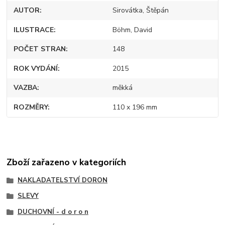
AUTOR
Sirovátka, Štěpán
ILUSTRACE
Böhm, David
POČET STRAN
148
ROK VYDÁNÍ
2015
VAZBA
měkká
ROZMĚRY
110 x 196 mm
Zboží zařazeno v kategoriích
NAKLADATELSTVÍ DORON
SLEVY
DUCHOVNÍ - d o r o n