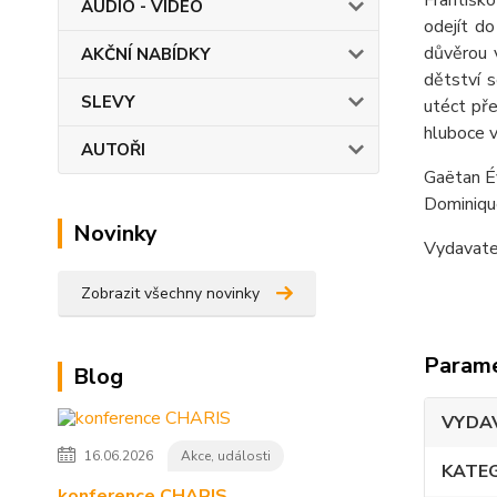
Františko
AUDIO - VIDEO
odejít d
důvěrou 
AKČNÍ NABÍDKY
dětství s
SLEVY
utéct př
hluboce v
AUTOŘI
Gaëtan É
Dominiqu
Novinky
Vydavat
Zobrazit všechny novinky
Param
Blog
VYDA
16.06.2026
Akce, události
KATE
konference CHARIS