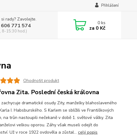
Přihlášení
 si rady? Zavolejte.
0
ks
 606 771 574
za
0 Kč
, 8-15:30 hod.)
vna
Ohodnotit produkt
řovna Zita. Poslední česká královna
 zachycuje dramatické osudy Zity, manželky blahoslaveného
Karla I. Habsburského. S Karlem se sblížili ve Františkových
, na trůn nastoupili nečekaně v době 1. světové války. Zita
anželovi velkou oporou. Záhy však museli odejít do
ství. Už v roce 1922 ovdověla a zůstal...
celý popis