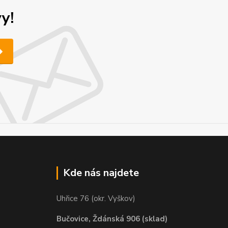
y!
Kde nás najdete
Uhřice 76 (okr. Vyškov)
Bučovice, Ždánská 906 (sklad)