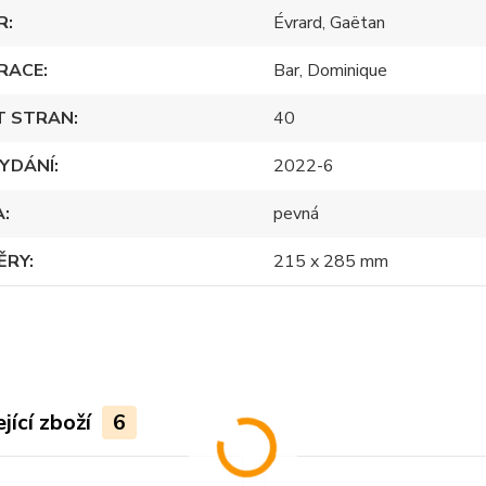
R
Évrard, Gaëtan
RACE
Bar, Dominique
T STRAN
40
YDÁNÍ
2022-6
A
pevná
ĚRY
215 x 285 mm
jící zboží
6