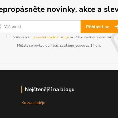
epropásněte novinky, akce a slev
Přihlásit se
Souhlasím se
zpracováním osobních údajů
za účelem rozesílky newsletteru.
Můžete se kdykoli odhlásit. Zasíláme jednou za 14 dní.
Nejčtenější na blogu
Kotva naděje