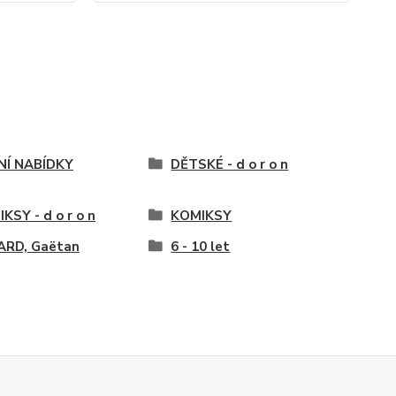
NÍ NABÍDKY
DĚTSKÉ - d o r o n
KSY - d o r o n
KOMIKSY
ARD, Gaëtan
6 - 10 let