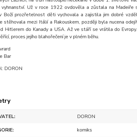
vých Lázních, na trůn nastoupili nečekaně v době 1. světové vá
o vyhnanství. Už v roce 1922 ovdověla a zůstala na Madeiře s
v Boží prozřetelnost děti vychovala a zajistila jim dobré vzd
e stěhovala mezi Itálií a Rakouskem, později byla nucena odej
ed Hitlerem do Kanady a USA. Až ve stáří se vrátila do Evrop
ěřící, proces jejího blahořečení je v plném běhu.
vrard
e Bar
el: DORON
etry
VATEL
DORON
GORIE
komiks