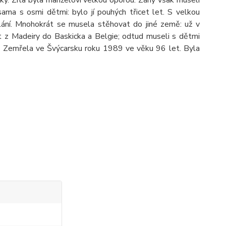
lky. Zita byla manželovi velkou oporou. Záhy však museli
ama s osmi dětmi: bylo jí pouhých třicet let. S velkou
ělání. Mnohokrát se musela stěhovat do jiné země: už v
ít z Madeiry do Baskicka a Belgie; odtud museli s dětmi
y. Zemřela ve Švýcarsku roku 1989 ve věku 96 let. Byla