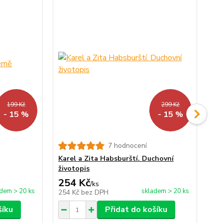
199 Kč
299 Kč
- 15 %
- 15 %
7 hodnocení
Karel a Zita Habsburští. Duchovní
Pří
životopis
254 Kč
2
/
ks
dem > 20 ks
skladem > 20 ks
254 Kč
bez DPH
24
šíku
Přidat do košíku