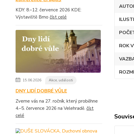
AUTO
KDY: 8.–12. července 2026 KDE:
Výstaviště Brno
číst celé
ILUST
POČE
ROK V
VAZB
ROZM
15.06.2026
Akce, události
DNY LIDÍ DOBRÉ VŮLE
Zveme vás na 27. ročník, který proběhne
4.–5. července 2026 na Velehradě.
číst
celé
Souvise