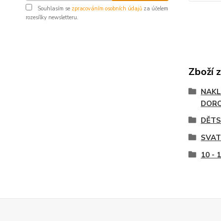
Souhlasím se
zpracováním osobních údajů
za účelem
rozesílky newsletteru.
Zboží 
NAKL
DOR
DĚTS
SVAT
10 - 