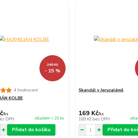
249 Kč
- 15 %
4 hodnocení
Skandál v Jeruzalémě
IÁN KOLBE
č
169 Kč
/
ks
/
ks
skladem > 20 ks
skla
ez DPH
169 Kč
bez DPH
Přidat do košíku
Přidat do ko