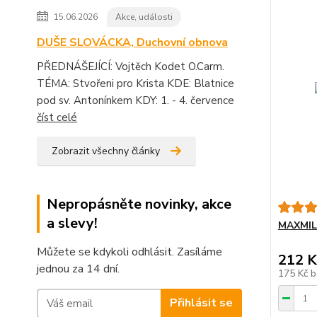
15.06.2026
Akce, události
DUŠE SLOVÁCKA, Duchovní obnova
PŘEDNÁŠEJÍCÍ: Vojtěch Kodet O.Carm.
TÉMA: Stvořeni pro Krista KDE: Blatnice
pod sv. Antonínkem KDY: 1. - 4. července
číst celé
Zobrazit všechny články
Nepropásněte novinky, akce
a slevy!
MAXMIL
Můžete se kdykoli odhlásit. Zasíláme
212 K
jednou za 14 dní.
175 Kč
b
Přihlásit se