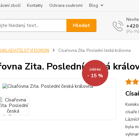
ácení zboží
Kontakty
Ochrana soukromí
Blog
Nevíte
Hledat
+420
(Po-Pá
NAKLADATELSTVÍ DORON
Císařovna Zita. Poslední česká královna
řovna Zita. Poslední česká králo
249 Kč
- 15 %
Císa
Komiks
císaře 
Lázních
byla m
vyhnan