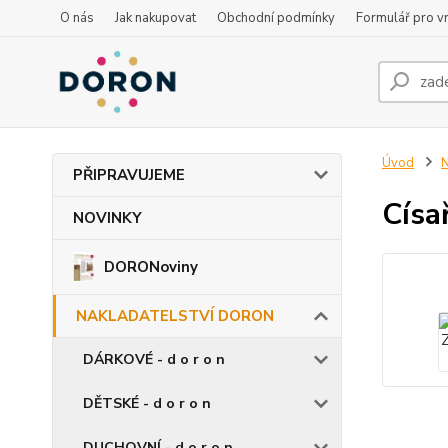
O nás
Jak nakupovat
Obchodní podmínky
Formulář pro vr
Úvod
PŘIPRAVUJEME
Císa
NOVINKY
DORONoviny
NAKLADATELSTVÍ DORON
DÁRKOVÉ - d o r o n
DĚTSKÉ - d o r o n
DUCHOVNÍ - d o r o n