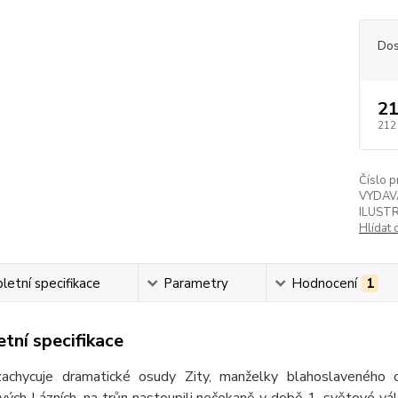
Dos
21
212
Číslo p
VYDAV
ILUST
Hlídat 
etní specifikace
Parametry
Hodnocení
1
tní specifikace
achycuje dramatické osudy Zity, manželky blahoslaveného cí