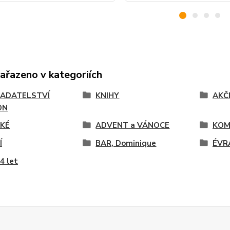
zařazeno v kategoriích
ADATELSTVÍ
KNIHY
AKČ
ON
KÉ
ADVENT a VÁNOCE
KOMI
Í
BAR, Dominique
ÉVR
14 let