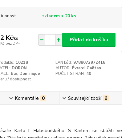
tupnost
skladem > 20 ks
2 Kč
/
ks
Přidat do košíku
 Kč
bez DPH
roduktu:
10218
EAN kód:
9788072972418
ATEL:
DORON
AUTOR:
Évrard, Gaëtan
RACE:
Bar, Dominique
POČET STRAN:
40
cenu / dostupnost
Komentáře
0
Související zboží
6
saře Karla I. Habsburského. S Karlem se sblížili ve