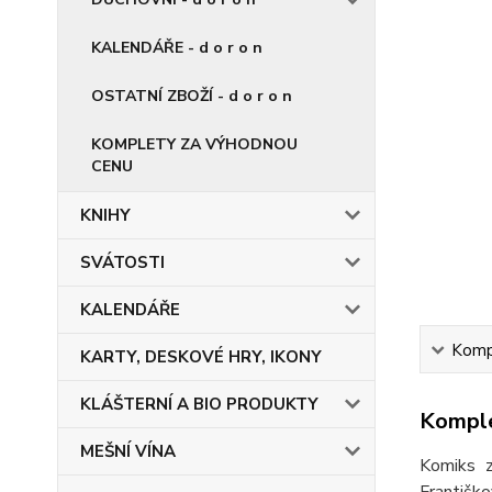
KALENDÁŘE - d o r o n
OSTATNÍ ZBOŽÍ - d o r o n
KOMPLETY ZA VÝHODNOU
CENU
KNIHY
SVÁTOSTI
KALENDÁŘE
Kompl
KARTY, DESKOVÉ HRY, IKONY
KLÁŠTERNÍ A BIO PRODUKTY
Komple
MEŠNÍ VÍNA
Komiks z