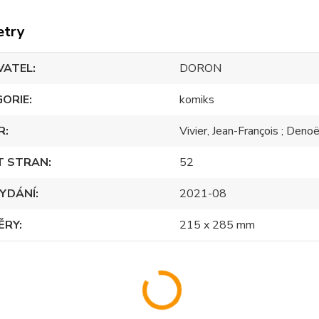
etry
VATEL
DORON
GORIE
komiks
R
Vivier, Jean-François ; Denoë
T STRAN
52
YDÁNÍ
2021-08
ĚRY
215 x 285 mm