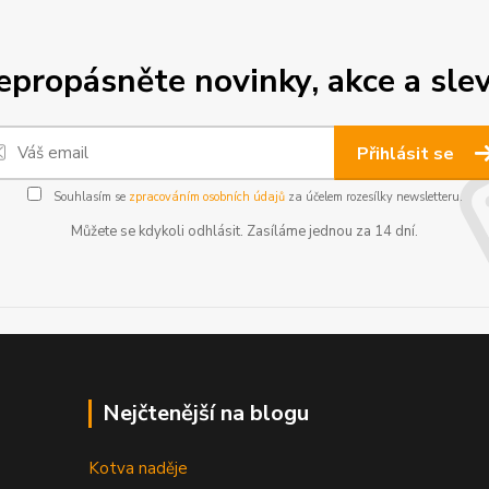
epropásněte novinky, akce a slev
Přihlásit se
Souhlasím se
zpracováním osobních údajů
za účelem rozesílky newsletteru.
Můžete se kdykoli odhlásit. Zasíláme jednou za 14 dní.
Nejčtenější na blogu
Kotva naděje