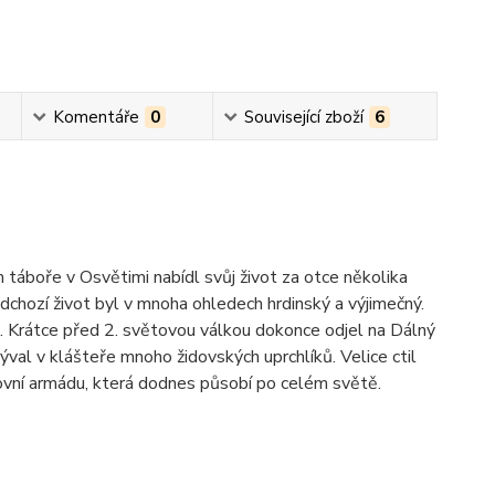
Komentáře
0
Související zboží
6
táboře v Osvětimi nabídl svůj život za otce několika
edchozí život byl v mnoha ohledech hrdinský a výjimečný.
. Krátce před 2. světovou válkou dokonce odjel na Dálný
rýval v klášteře mnoho židovských uprchlíků. Velice ctil
hovní armádu, která dodnes působí po celém světě.