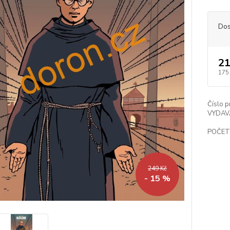
Dos
21
175
Číslo p
VYDAV
POČET
249 Kč
- 15 %