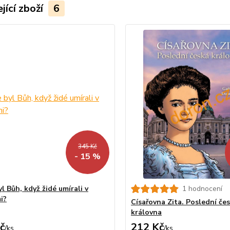
jící zboží
6
345 Kč
- 15 %
l Bůh, když židé umírali v
1 hodnocení
i?
Císařovna Zita. Poslední če
královna
č
212 Kč
/
ks
/
ks