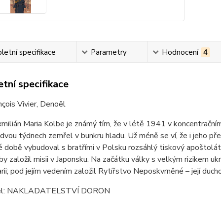
etní specifikace
Parametry
Hodnocení
4
tní specifikace
çois Vivier, Denoël
ilián Maria Kolbe je známý tím, že v létě 1941 v koncentračním 
 dvou týdnech zemřel v bunkru hladu. Už méně se ví, že i jeho př
 době vybudoval s bratřími v Polsku rozsáhlý tiskový apoštolát
by založil misii v Japonsku. Na začátku války s velkým rizikem uk
ii; pod jejím vedením založil Rytířstvo Neposkvrněné – její duc
el: NAKLADATELSTVÍ DORON