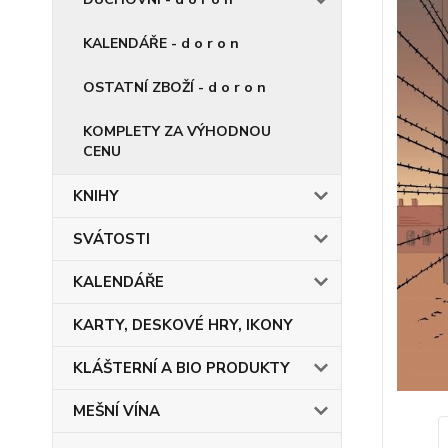
KALENDÁŘE - d o r o n
OSTATNÍ ZBOŽÍ - d o r o n
KOMPLETY ZA VÝHODNOU
CENU
KNIHY
SVÁTOSTI
KALENDÁŘE
KARTY, DESKOVÉ HRY, IKONY
KLÁŠTERNÍ A BIO PRODUKTY
MEŠNÍ VÍNA