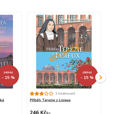
249 Kč
289 Kč
- 15 %
- 15 %
1 hodnocení
ská
Příběh Terezie z Lisieux
Ca
246 Kč
2
/
ks