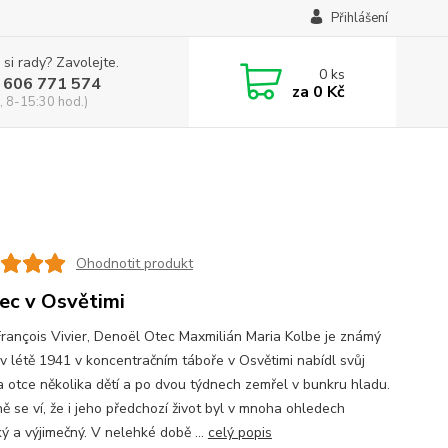
Přihlášení
 si rady? Zavolejte.
0
ks
 606 771 574
za
0 Kč
, 8-15:30 hod.)
Ohodnotit produkt
ec v Osvětimi
rançois Vivier, Denoël Otec Maxmilián Maria Kolbe je známý
 v létě 1941 v koncentračním táboře v Osvětimi nabídl svůj
za otce několika dětí a po dvou týdnech zemřel v bunkru hladu.
ě se ví, že i jeho předchozí život byl v mnoha ohledech
ký a výjimečný. V nelehké době ...
celý popis