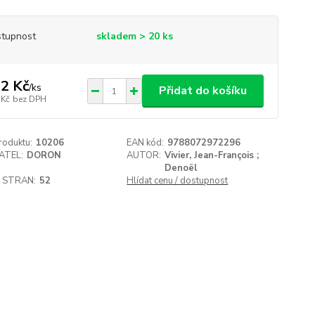
tupnost
skladem > 20 ks
2 Kč
/
ks
Přidat do košíku
 Kč
bez DPH
roduktu:
10206
EAN kód:
9788072972296
ATEL:
DORON
AUTOR:
Vivier, Jean-François ;
Denoël
 STRAN:
52
Hlídat cenu / dostupnost