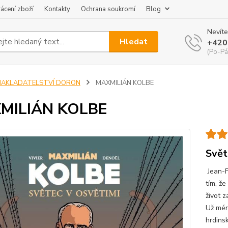
ácení zboží
Kontakty
Ochrana soukromí
Blog
Nevíte
Hledat
+420
(Po-Pá
NAKLADATELSTVÍ DORON
MAXMILIÁN KOLBE
MILIÁN KOLBE
Svět
Jean-F
tím, že
život 
Už mén
hrdins