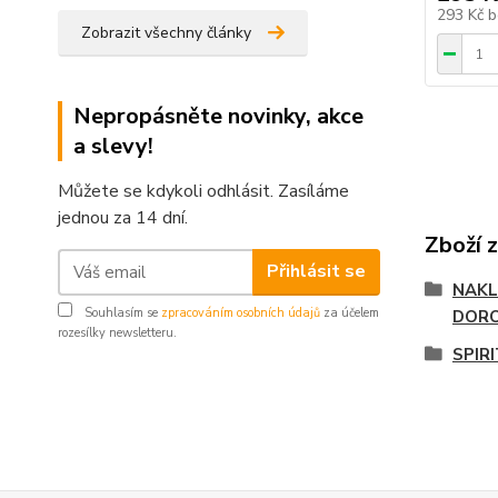
293 Kč
b
Zobrazit všechny články
Nepropásněte novinky, akce
a slevy!
Můžete se kdykoli odhlásit. Zasíláme
jednou za 14 dní.
Zboží 
Přihlásit se
NAKL
Souhlasím se
zpracováním osobních údajů
za účelem
DOR
rozesílky newsletteru.
SPIR