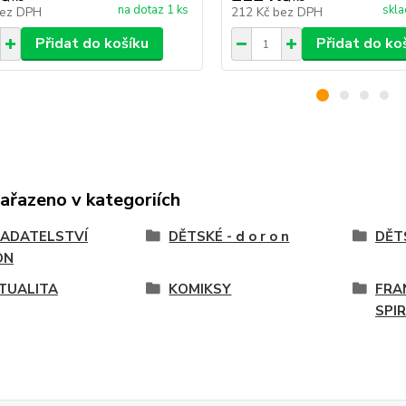
na dotaz 1 ks
skla
ez DPH
212 Kč
bez DPH
Přidat do košíku
Přidat do ko
zařazeno v kategoriích
ADATELSTVÍ
DĚTSKÉ - d o r o n
DĚT
ON
ITUALITA
KOMIKSY
FRA
SPI