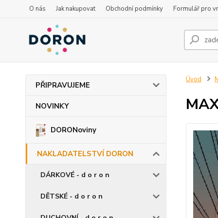
O nás
Jak nakupovat
Obchodní podmínky
Formulář pro vr
Úvod
PŘIPRAVUJEME
MAX
NOVINKY
DORONoviny
NAKLADATELSTVÍ DORON
DÁRKOVÉ - d o r o n
DĚTSKÉ - d o r o n
DUCHOVNÍ - d o r o n