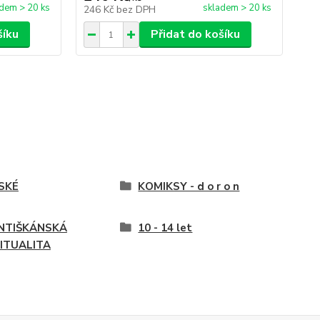
dem > 20 ks
skladem > 20 ks
246 Kč
bez DPH
24
šíku
Přidat do košíku
SKÉ
KOMIKSY - d o r o n
NTIŠKÁNSKÁ
10 - 14 let
RITUALITA