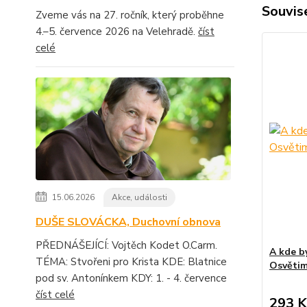
Souvise
Zveme vás na 27. ročník, který proběhne
4.–5. července 2026 na Velehradě.
číst
celé
15.06.2026
Akce, události
DUŠE SLOVÁCKA, Duchovní obnova
PŘEDNÁŠEJÍCÍ: Vojtěch Kodet O.Carm.
A kde by
TÉMA: Stvořeni pro Krista KDE: Blatnice
Osvětim
pod sv. Antonínkem KDY: 1. - 4. července
číst celé
293 K