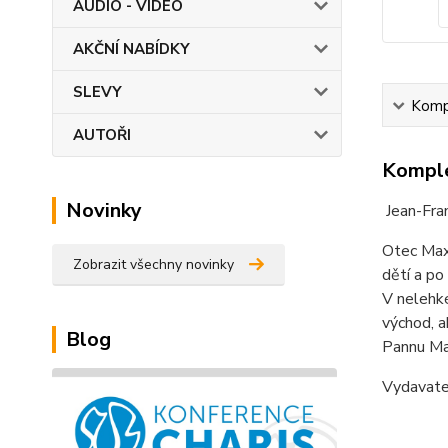
AUDIO - VIDEO
AKČNÍ NABÍDKY
SLEVY
Kompl
AUTOŘI
Komple
Novinky
Jean-Fran
Otec Maxm
Zobrazit všechny novinky
dětí a po
V nelehké
východ, a
Blog
Pannu Mar
Vydavat