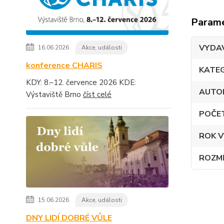
Param
VYDA
16.06.2026
Akce, události
konference CHARIS
KATE
KDY: 8.–12. července 2026 KDE:
AUTO
Výstaviště Brno
číst celé
POČE
ROK V
ROZM
15.06.2026
Akce, události
DNY LIDÍ DOBRÉ VŮLE