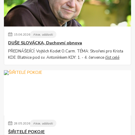
15
.
06
.
2026
Akce, události
DUŠE SLOVÁCKA, Duchovní obnova
PŘEDNÁŠEJÍCÍ: Vojtěch Kodet O.Carm. TÉMA: Stvořeni pro Krista
KDE: Blatnice pod sv. Antonínkem KDY: 1. - 4. července
číst celé
28
.
05
.
2026
Akce, události
ŠIŘITELÉ POKOJE