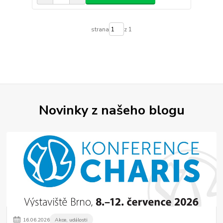
strana
z 1
Novinky z našeho blogu
16
.
06
.
2026
Akce, události