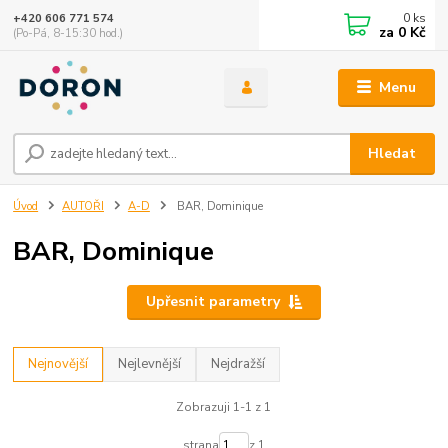
0
ks
+420 606 771 574
za
0 Kč
(Po-Pá, 8-15:30 hod.)
Menu
Hledat
Úvod
AUTOŘI
A-D
BAR, Dominique
BAR, Dominique
Upřesnit parametry
Nejnovější
Nejlevnější
Nejdražší
Zobrazuji 1-1 z 1
strana
z 1