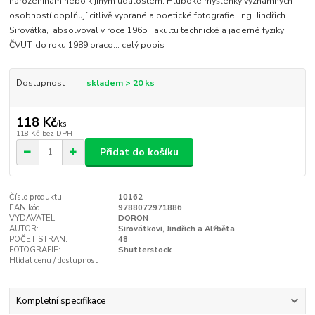
narozeninám nebo k jiným událostem. Hluboké myšlenky významných
osobností doplňují citlivě vybrané a poetické fotografie. Ing. Jindřich
Sirovátka, absolvoval v roce 1965 Fakultu technické a jaderné fyziky
ČVUT, do roku 1989 praco...
celý popis
Dostupnost
skladem > 20 ks
118 Kč
/
ks
118 Kč
bez DPH
Přidat do košíku
Číslo produktu:
10162
EAN kód:
9788072971886
VYDAVATEL:
DORON
AUTOR:
Sirovátkovi, Jindřich a Alžběta
POČET STRAN:
48
FOTOGRAFIE:
Shutterstock
Hlídat cenu / dostupnost
Kompletní specifikace