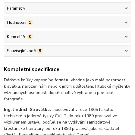
Parametry
Hodnocení
1
Komentáře
0
Související zboží
9
Kompletní specifikace
Dárkové knížky kapesního formátu vhodné jako malá pozornost
k svátku, narozeninám nebo k jiným událostem. Hluboké myšlenky
významných osobností doplňují citlivě vybrané a poetické
fotografie.
Ing. Jindřich Sirovátka,
absolvoval v roce 1965 Fakultu
technické a jaderné fyziky ČVUT, do roku 1989 pracoval ve
výzkumném ústavu, podílel se na vydávání samizdatové
křesťanské literatury, od roku 1990 pracoval jako nakladatel
(Portál, Karmelitánské nakladatelství, Doron).