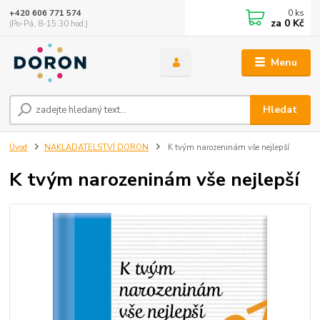
0
ks
+420 606 771 574
za
0 Kč
(Po-Pá, 8-15:30 hod.)
Menu
Hledat
Úvod
NAKLADATELSTVÍ DORON
K tvým narozeninám vše nejlepší
K tvým narozeninám vše nejlepší