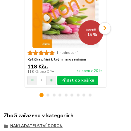
139 Kč
- 15 %
1 hodnocení
Kytička přání k tvým narozeninám
Neboj se zm
118 Kč
118 Kč
/
ks
/
ks
skladem > 20 ks
118 Kč
bez DPH
118 Kč
bez 
Přidat do košíku
Zboží zařazeno v kategoriích
NAKLADATELSTVÍ DORON