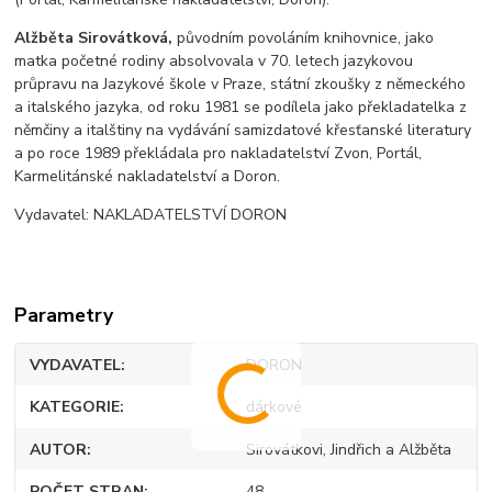
Alžběta Sirovátková,
původním povoláním knihovnice, jako
matka početné rodiny absolvovala v 70. letech jazykovou
průpravu na Jazykové škole v Praze, státní zkoušky z německého
a italského jazyka, od roku 1981 se podílela jako překladatelka z
němčiny a italštiny na vydávání samizdatové křesťanské literatury
a po roce 1989 překládala pro nakladatelství Zvon, Portál,
Karmelitánské nakladatelství a Doron.
Vydavatel: NAKLADATELSTVÍ DORON
Parametry
VYDAVATEL
DORON
KATEGORIE
dárkové
AUTOR
Sirovátkovi, Jindřich a Alžběta
POČET STRAN
48