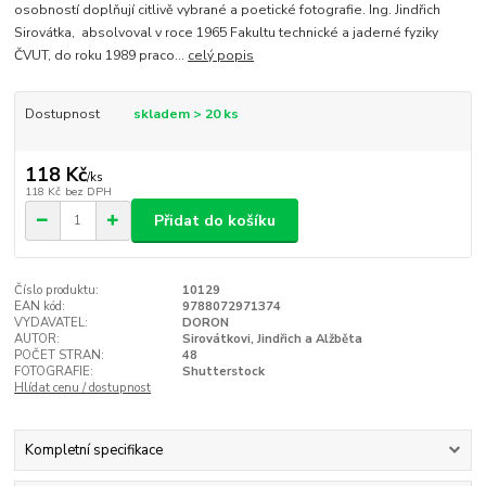
osobností doplňují citlivě vybrané a poetické fotografie. Ing. Jindřich
Sirovátka, absolvoval v roce 1965 Fakultu technické a jaderné fyziky
ČVUT, do roku 1989 praco...
celý popis
Dostupnost
skladem > 20 ks
118 Kč
/
ks
118 Kč
bez DPH
Přidat do košíku
Číslo produktu:
10129
EAN kód:
9788072971374
VYDAVATEL:
DORON
AUTOR:
Sirovátkovi, Jindřich a Alžběta
POČET STRAN:
48
FOTOGRAFIE:
Shutterstock
Hlídat cenu / dostupnost
Kompletní specifikace