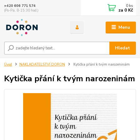
0
ks
+420 606 771 574
za
0 Kč
(Po-Pá, 8-15:30 hod.)
Menu
Hledat
Úvod
NAKLADATELSTVÍ DORON
Kytička přání k tvým narozeninám
Kytička přání k tvým narozeninám