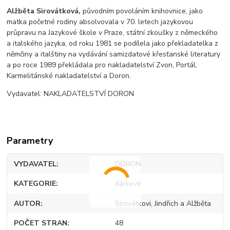
Alžběta Sirovátková,
původním povoláním knihovnice, jako
matka početné rodiny absolvovala v 70. letech jazykovou
průpravu na Jazykové škole v Praze, státní zkoušky z německého
a italského jazyka, od roku 1981 se podílela jako překladatelka z
němčiny a italštiny na vydávání samizdatové křesťanské literatury
a po roce 1989 překládala pro nakladatelství Zvon, Portál,
Karmelitánské nakladatelství a Doron.
Vydavatel: NAKLADATELSTVÍ DORON
Parametry
VYDAVATEL
DORON
KATEGORIE
dárkové
AUTOR
Sirovátkovi, Jindřich a Alžběta
POČET STRAN
48