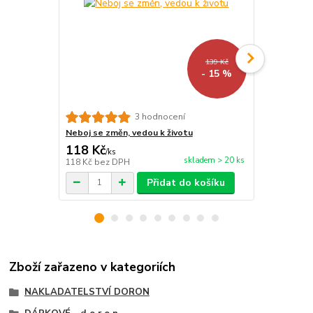
139 Kč
- 15 %
Umět být šť
3 hodnocení
Neboj se změn, vedou k životu
118 Kč
118 Kč
/
ks
/
ks
skladem > 20 ks
118 Kč
bez DPH
118 Kč
bez 
Přidat do košíku
Zboží zařazeno v kategoriích
NAKLADATELSTVÍ DORON