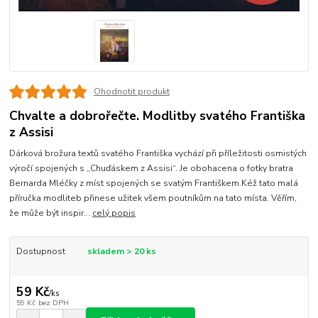
Ohodnotit produkt
Chvalte a dobrořečte. Modlitby svatého Františka
z Assisi
Dárková brožura textů svatého Františka vychází při příležitosti osmistých
výročí spojených s „Chuďáskem z Assisi“. Je obohacena o fotky bratra
Bernarda Mléčky z míst spojených se svatým Františkem.Kéž tato malá
příručka modliteb přinese užitek všem poutníkům na tato místa. Věřím,
že může být inspir...
celý popis
Dostupnost
skladem > 20 ks
59 Kč
/
ks
59 Kč
bez DPH