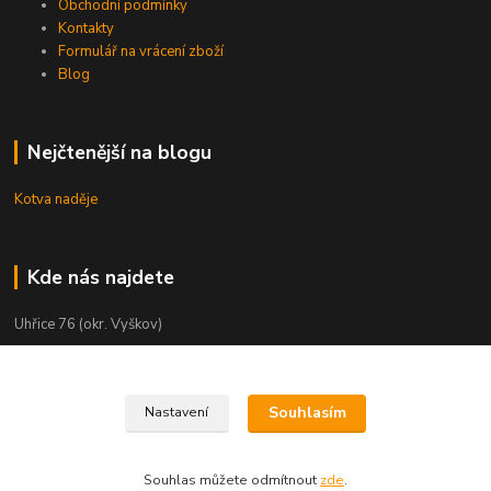
Obchodní podmínky
Kontakty
Formulář na vrácení zboží
Blog
Nejčtenější na blogu
Kotva naděje
Kde nás najdete
Uhřice 76 (okr. Vyškov)
Bučovice, Ždánská 906 (sklad)
KNIHKUPECTVÍ:
Souhlasím
Nastavení
České Budějovice, U Černé věže 71/4
Uherské Hradiště, Mariánské náměstí 200
Souhlas můžete odmítnout
zde
.