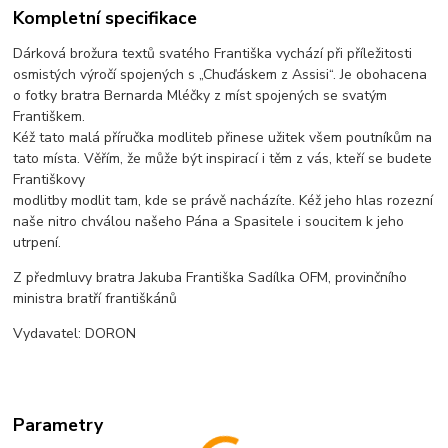
Kompletní specifikace
Dárková brožura textů svatého Františka vychází při příležitosti
osmistých výročí spojených s „Chuďáskem z Assisi“. Je obohacena
o fotky bratra Bernarda Mléčky z míst spojených se svatým
Františkem.
Kéž tato malá příručka modliteb přinese užitek všem poutníkům na
tato místa. Věřím, že může být inspirací i těm z vás, kteří se budete
Františkovy
modlitby modlit tam, kde se právě nacházíte. Kéž jeho hlas rozezní
naše nitro chválou našeho Pána a Spasitele i soucitem k jeho
utrpení.
Z předmluvy bratra Jakuba Františka Sadílka OFM, provinčního
ministra bratří františkánů
Vydavatel: DORON
Parametry