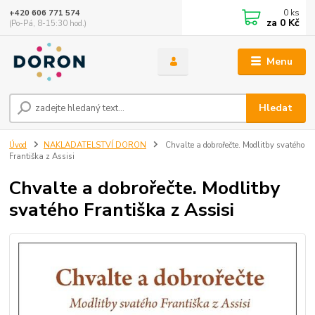
0
ks
+420 606 771 574
za
0 Kč
(Po-Pá, 8-15:30 hod.)
Menu
Hledat
Úvod
NAKLADATELSTVÍ DORON
Chvalte a dobrořečte. Modlitby svatého
Františka z Assisi
Chvalte a dobrořečte. Modlitby
svatého Františka z Assisi