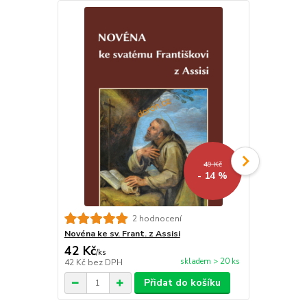
49 Kč
- 14 %
Legendy o s
2 hodnocení
1235
Novéna ke sv. Frant. z Assisi
42 Kč
276 Kč
/
ks
/
ks
skladem > 20 ks
42 Kč
bez DPH
276 Kč
bez 
Přidat do košíku