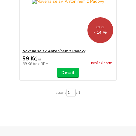
69 Kč
- 14 %
Novéna se sv. Antonínem z Padovy
59 Kč
/
ks
není skladem
59 Kč
bez DPH
Detail
strana
z 1