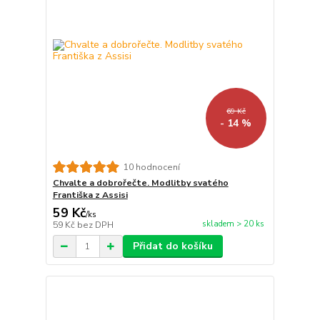
69 Kč
- 14 %
10 hodnocení
Chvalte a dobrořečte. Modlitby svatého
Františka z Assisi
59 Kč
/
ks
skladem > 20 ks
59 Kč
bez DPH
Přidat do košíku