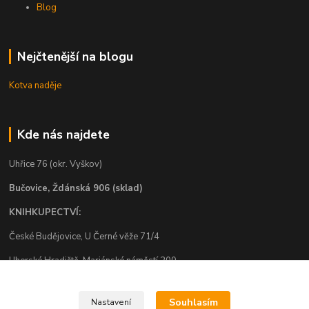
Blog
Nejčtenější na blogu
Kotva naděje
Kde nás najdete
Uhřice 76 (okr. Vyškov)
Bučovice, Ždánská 906 (sklad)
KNIHKUPECTVÍ:
České Budějovice, U Černé věže 71/4
Uherské Hradiště, Mariánské náměstí 200
Uherský Brod, Mariánské náměstí 13
Souhlasím
Nastavení