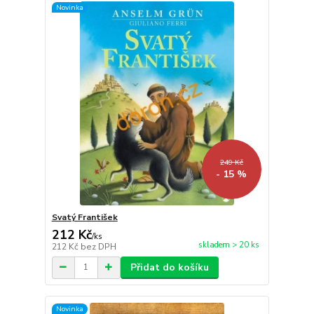
Novinka
249 Kč
- 15 %
Svatý František
212 Kč
/
ks
skladem > 20 ks
212 Kč
bez DPH
Přidat do košíku
Novinka