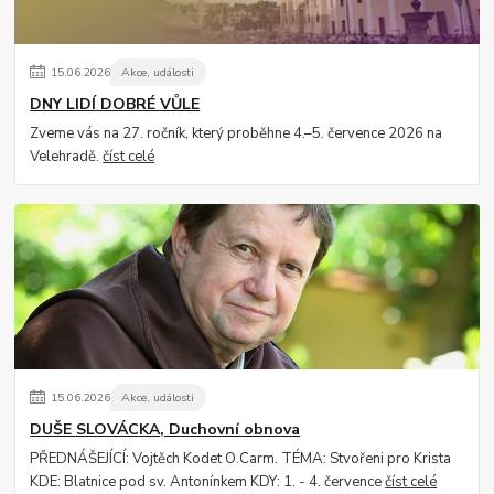
15
.
06
.
2026
Akce, události
DNY LIDÍ DOBRÉ VŮLE
Zveme vás na 27. ročník, který proběhne 4.–5. července 2026 na
Velehradě.
číst celé
15
.
06
.
2026
Akce, události
DUŠE SLOVÁCKA, Duchovní obnova
PŘEDNÁŠEJÍCÍ: Vojtěch Kodet O.Carm. TÉMA: Stvořeni pro Krista
KDE: Blatnice pod sv. Antonínkem KDY: 1. - 4. července
číst celé