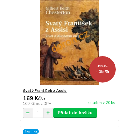
199 Kč
- 15 %
Svatý František z Assisi
169 Kč
/
ks
skladem > 20 ks
169 Kč
bez DPH
Přidat do košíku
Novinka