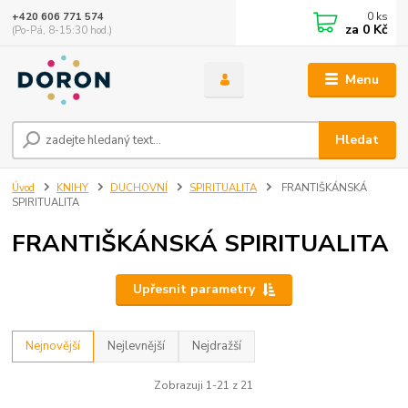
0
ks
+420 606 771 574
za
0 Kč
(Po-Pá, 8-15:30 hod.)
Menu
Hledat
Úvod
KNIHY
DUCHOVNÍ
SPIRITUALITA
FRANTIŠKÁNSKÁ
SPIRITUALITA
FRANTIŠKÁNSKÁ SPIRITUALITA
Upřesnit parametry
Nejnovější
Nejlevnější
Nejdražší
Zobrazuji 1-21 z 21