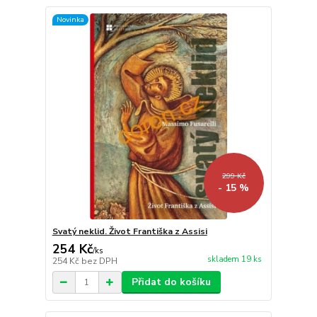
Novinka
299 Kč
- 15 %
Svatý neklid. Život Františka z Assisi
254 Kč
/
ks
skladem 19 ks
254 Kč
bez DPH
Přidat do košíku