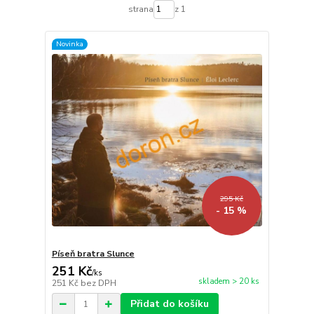
strana
z 1
Novinka
295 Kč
- 15 %
Píseň bratra Slunce
251 Kč
/
ks
skladem > 20 ks
251 Kč
bez DPH
Přidat do košíku