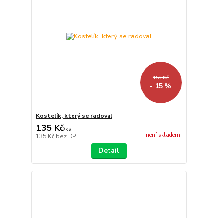
159 Kč
- 15 %
Kostelík, který se radoval
135 Kč
/
ks
není skladem
135 Kč
bez DPH
Detail