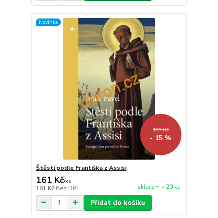
Novinka
189 Kč
- 15 %
Štěstí podle Františka z Assisi
161 Kč
/
ks
skladem > 20 ks
161 Kč
bez DPH
Přidat do košíku