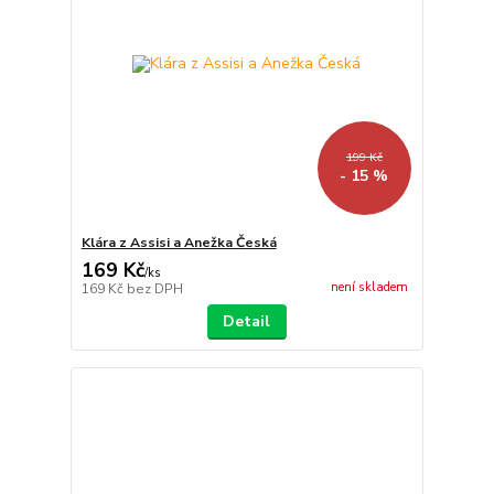
199 Kč
- 15 %
Klára z Assisi a Anežka Česká
169 Kč
/
ks
není skladem
169 Kč
bez DPH
Detail