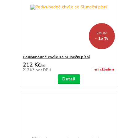
249 Kč
- 15 %
Podivuhodné chvíle se Sluneční písní
212 Kč
/
ks
není skladem
212 Kč
bez DPH
Detail