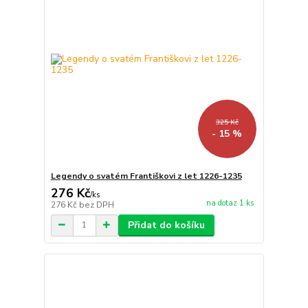
325 Kč
- 15 %
Legendy o svatém Františkovi z let 1226-1235
276 Kč
/
ks
na dotaz 1 ks
276 Kč
bez DPH
Přidat do košíku